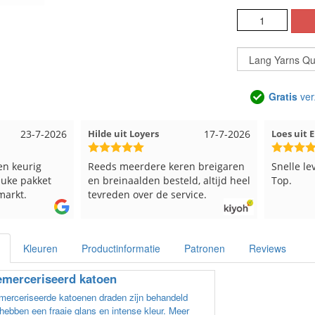
Gratis
ver
17-7-2026
Loes uit EMMELOORD
12-7-2026
Nell uit
ren breigaren
Snelle levering en keurig verpakt.
Goed ver
ld, altijd heel
Top.
rvice.
Kleuren
Productinformatie
Patronen
Reviews
merceriseerd katoen
erceriseerde katoenen draden zijn behandeld
hebben een fraaie glans en intense kleur. Meer