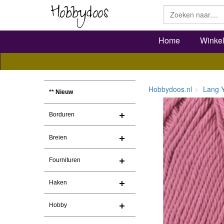
Home
Winke
Hobbydoos.nl
Lang 
** Nieuw
Borduren
Breien
Fournituren
Haken
Hobby