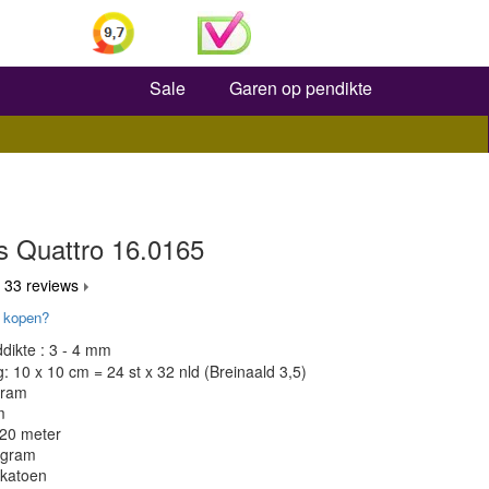
Zoeken
Sale
Garen op pendikte
s Quattro 16.0165
 33 reviews
 kopen?
dikte : 3 - 4 mm
 10 x 10 cm = 24 st x 32 nld (Breinaald 3,5)
gram
m
120 meter
 gram
 katoen