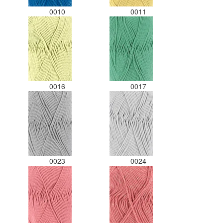
0010
0011
0016
0017
0023
0024