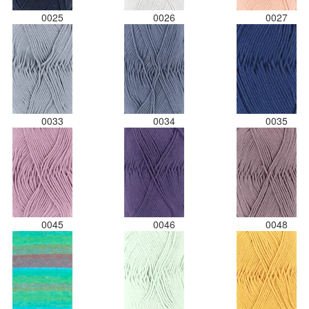
0025
0026
0027
0033
0034
0035
0045
0046
0048