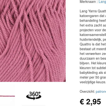
Merknaam :
Lang
Lang Yarns Quatt
katoengaren dat a
behandeling heeft
het extra zacht a
projecten voor de
katoensamenstell
huidvriendelijk, p
Quattro is dat het
bestaat uit meerd
het verwerken ze
duurzaam en best
blijven. Het kleu
kleuren tot subtie
babykleding als s
meter per 50 gra
veelzijdige keuze
Overzicht:
patron
€ 2,95