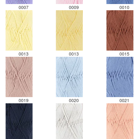
0007
0009
0010
0013
0013
0015
0019
0020
0021