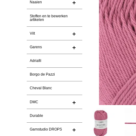
Naaien
Stoffen en te bewerken
artikelen
Vilt
Garens
Adriafil
Borgo de Pazzi
Cheval Blanc
DMC
Durable
Garnstudio DROPS