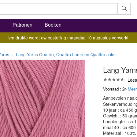
l
Patronen
Boeken
ivm drukte wordt uw bestelling maandag 10 augustus verwerkt.
Yarns
Lang Yarns Quattro, Quattro Lame en Quattro color
Lang Yarn
Lees
Voorraad : 24
Meer
Aanbevolen naald
Stekenverhouding:
10 jaar : ca 450 
Gewicht : 50 gra
Looplengte : ca 
maat 40 : ca 600
Materiaal : 100%