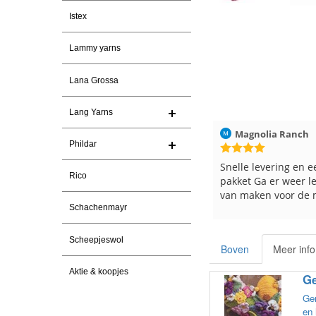
Istex
Lammy yarns
Lana Grossa
Lang Yarns
2026
Magnolia Ranch
23-7-2026
Hilde uit Loyers
Phildar
n
Snelle levering en een keurig
Reeds meerdere ke
Rico
pakket Ga er weer leuke pakket
en breinaalden beste
van maken voor de markt.
tevreden over de se
Schachenmayr
Scheepjeswol
Boven
Meer info
Aktie & koopjes
Ge
Gem
en 