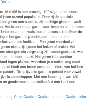
 Yarns
ro 16.0165 is een prachtig, 100% gemerceriseerd
l jaren razend populair is. Dankzij de speciale
 het garen een subtiele, zijdeachtige glans en voelt
an. Het is een ideaal garen voor lichte en comfortabele
 lente en zomer, zoals tops en accessoires. Door de
ing is het garen bijzonder zacht, ademend en
erfect voor alle leeftijden. Een groot voordeel van
 garen niet splijt tijdens het haken of breien. Het
ere strengen die zorgvuldig zijn samengedraaid, wat
er comfortabel maakt. Het garen is bovendien
and tegen pluizen, waardoor je creaties lang mooi
renpalet biedt een breed scala aan tinten, van heldere
le pastels. Dit splijtvaste garen is perfect voor zowel
tijlvolle zomertoppen. Met een looplengte van 120
m en geadviseerde naalddikte 3-4 mm is dit een
.
en Lang Yarns Quattro, Quattro Lame en Quattro color