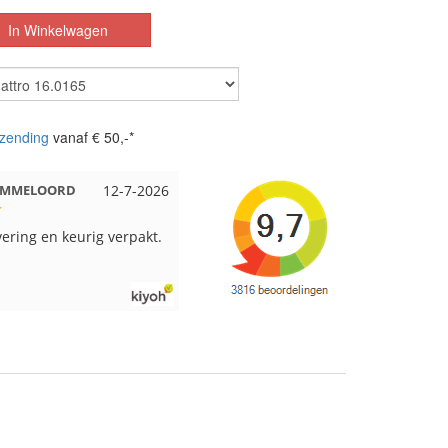
zending
vanaf € 50,-*
 Beuningen
12-7-2026
Wendy uit Amsterdam
11-7-2026
pakt en snelgeleverd
Ruime keus aan viltwol, mooie
kleuren en goede kwaliteit. Snel
verzonden. Enigste wat ik een
beetje jammer vind is dat alles los
in een doos word gedaan. Had
veel verschillende kleuren blauw
en paars besteld en dat word zo
los in een doos gestopt. Geen
kleur codes en de vezels waren in
elkaar gaan zitten. Moet nu zelf
uitzoeken welke kleurcode bij