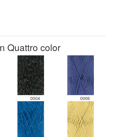
welke bol hoort. Had ook 3x 50
gram zwart besteld maar door de
andere bollen zitten er nu
verschillende kleuren vezels in
het zwart. Dat vind ik erg jammer.
Als ik nu wil nabestellen moet ik
maar hopen dat ik de juiste
n Quattro color
kleurcode bij de juiste bol heb
gedaan. Misschien een tip om de
kleuren apart in te pakken met
een sticker welke kleur het is?
Desondanks zou ik deze shop
zeker wel aanbevelen wat betreft
de viltwol. Goede prijs/kwaliteit
verhouding.
0004
0006