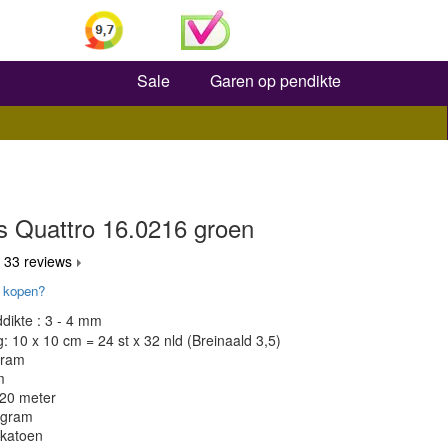
Zoeken
Sale
Garen op pendikte
s Quattro 16.0216 groen
 33 reviews
 kopen?
dikte : 3 - 4 mm
 10 x 10 cm = 24 st x 32 nld (Breinaald 3,5)
gram
m
120 meter
 gram
 katoen