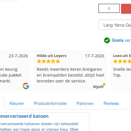
Gratis
ver
23-7-2026
Hilde uit Loyers
17-7-2026
Loes uit
en keurig
Reeds meerdere keren breigaren
Snelle le
euke pakket
en breinaalden besteld, altijd heel
Top.
markt.
tevreden over de service.
Kleuren
Productinformatie
Patronen
Reviews
merceriseerd katoen
erceriseerde katoenen draden zijn behandeld
hebben een fraaie glans en intense kleur. Meer