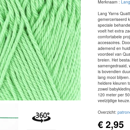
Merknaam :
Lang
Lang Yarns Quatt
gemerceriseerd ka
speciale behandel
voelt het extra za
comfortabele proj
accessoires. Door
ademend en huidvri
voordeel van Quatt
breien. Het besta
samengedraaid, w
is bovendien duu
lang mooi blijven
heldere kleuren to
zowel babykleding
120 meter per 50
veelzijdige keuze
Overzicht:
patron
€ 2,95