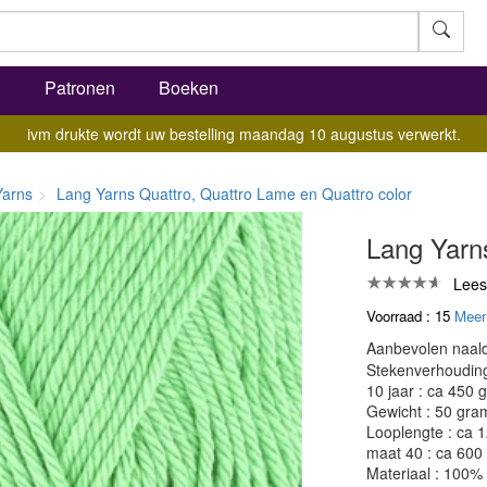
l
Patronen
Boeken
ivm drukte wordt uw bestelling maandag 10 augustus verwerkt.
Yarns
Lang Yarns Quattro, Quattro Lame en Quattro color
Lang Yarn
Lees
Voorraad : 15
Meer
Aanbevolen naald
Stekenverhouding:
10 jaar : ca 450 
Gewicht : 50 gra
Looplengte : ca 
maat 40 : ca 600
Materiaal : 100%