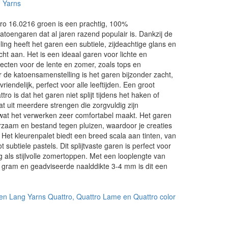
 Yarns
ro 16.0216 groen is een prachtig, 100%
toengaren dat al jaren razend populair is. Dankzij de
ing heeft het garen een subtiele, zijdeachtige glans en
cht aan. Het is een ideaal garen voor lichte en
ecten voor de lente en zomer, zoals tops en
 de katoensamenstelling is het garen bijzonder zacht,
endelijk, perfect voor alle leeftijden. Een groot
ro is dat het garen niet splijt tijdens het haken of
at uit meerdere strengen die zorgvuldig zijn
at het verwerken zeer comfortabel maakt. Het garen
rzaam en bestand tegen pluizen, waardoor je creaties
. Het kleurenpalet biedt een breed scala aan tinten, van
t subtiele pastels. Dit splijtvaste garen is perfect voor
 als stijlvolle zomertoppen. Met een looplengte van
 gram en geadviseerde naalddikte 3-4 mm is dit een
.
en Lang Yarns Quattro, Quattro Lame en Quattro color