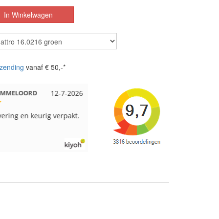
zending
vanaf € 50,-*
 EMMELOORD
12-7-2026
Nell uit Beuningen
12-7-2026
vering en keurig verpakt.
Goed verpakt en snelgeleverd