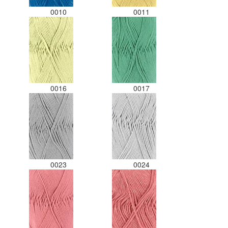
0010
0011
0016
0017
0023
0024