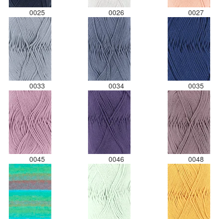
0025
0026
0027
0033
0034
0035
0045
0046
0048