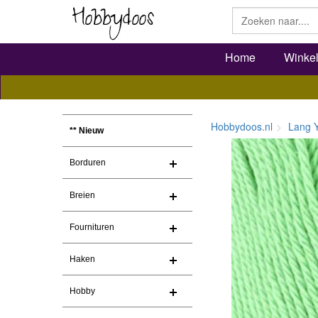
Home
Winke
Hobbydoos.nl
Lang 
** Nieuw
Borduren
Breien
Fournituren
Haken
Hobby