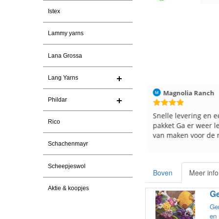
Istex
Lammy yarns
Lana Grossa
Lang Yarns
026
Christel Vanderlinden
30-7-2026
Magnolia Ranch
Phildar
Snelle levering. En prima garen
Snelle levering en e
Rico
pakket Ga er weer l
van maken voor de 
les
Schachenmayr
e
Scheepjeswol
Boven
Meer info
Aktie & koopjes
Ge
Gem
en 