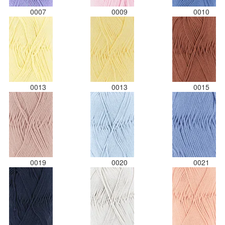
0007
0009
0010
0013
0013
0015
0019
0020
0021