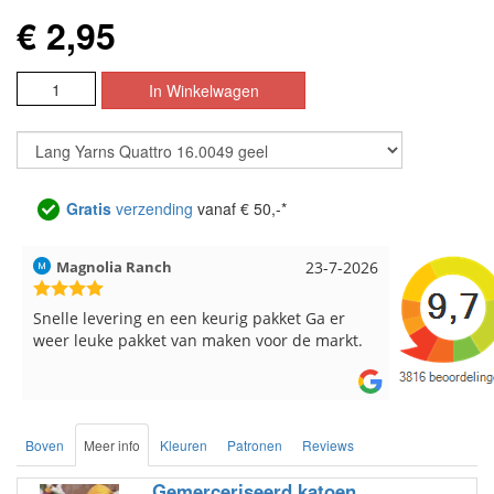
€ 2,95
Gratis
verzending
vanaf € 50,-*
Hilde uit Loyers
17-7-2026
Loes uit 
Reeds meerdere keren breigaren en
Snelle leve
breinaalden besteld, altijd heel tevreden over
de service.
Boven
Meer info
Kleuren
Patronen
Reviews
Gemerceriseerd katoen