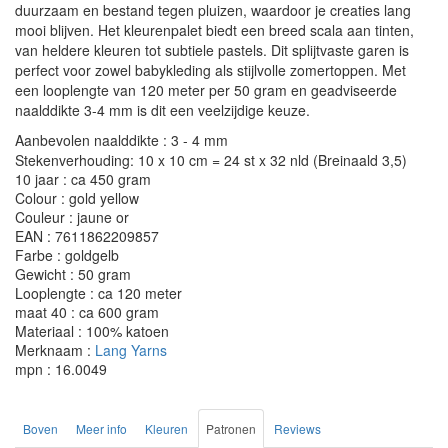
duurzaam en bestand tegen pluizen, waardoor je creaties lang
mooi blijven. Het kleurenpalet biedt een breed scala aan tinten,
van heldere kleuren tot subtiele pastels. Dit splijtvaste garen is
perfect voor zowel babykleding als stijlvolle zomertoppen. Met
een looplengte van 120 meter per 50 gram en geadviseerde
naalddikte 3-4 mm is dit een veelzijdige keuze.
Aanbevolen naalddikte : 3 - 4 mm
Stekenverhouding: 10 x 10 cm = 24 st x 32 nld (Breinaald 3,5)
10 jaar : ca 450 gram
Colour : gold yellow
Couleur : jaune or
EAN : 7611862209857
Farbe : goldgelb
Gewicht : 50 gram
Looplengte : ca 120 meter
maat 40 : ca 600 gram
Materiaal : 100% katoen
Merknaam :
Lang Yarns
mpn : 16.0049
Boven
Meer info
Kleuren
Patronen
Reviews