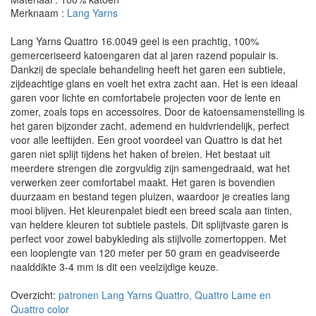
Merknaam :
Lang Yarns
Lang Yarns Quattro 16.0049 geel is een prachtig, 100%
gemerceriseerd katoengaren dat al jaren razend populair is.
Dankzij de speciale behandeling heeft het garen een subtiele,
zijdeachtige glans en voelt het extra zacht aan. Het is een ideaal
garen voor lichte en comfortabele projecten voor de lente en
zomer, zoals tops en accessoires. Door de katoensamenstelling is
het garen bijzonder zacht, ademend en huidvriendelijk, perfect
voor alle leeftijden. Een groot voordeel van Quattro is dat het
garen niet splijt tijdens het haken of breien. Het bestaat uit
meerdere strengen die zorgvuldig zijn samengedraaid, wat het
verwerken zeer comfortabel maakt. Het garen is bovendien
duurzaam en bestand tegen pluizen, waardoor je creaties lang
mooi blijven. Het kleurenpalet biedt een breed scala aan tinten,
van heldere kleuren tot subtiele pastels. Dit splijtvaste garen is
perfect voor zowel babykleding als stijlvolle zomertoppen. Met
een looplengte van 120 meter per 50 gram en geadviseerde
naalddikte 3-4 mm is dit een veelzijdige keuze.
Overzicht:
patronen Lang Yarns Quattro, Quattro Lame en
Quattro color