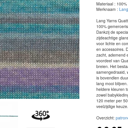
Materiaal : 100%
Merknaam :
Lang
Lang Yarns Quatt
100% gemercerise
Dankzij de specia
zijdeachtige glan
voor lichte en co
en accessoires. D
zacht, ademend en 
voordeel van Quatt
breien. Het besta
samengedraaid, w
is bovendien duu
lang mooi blijven
heldere kleuren to
zowel babykleding
120 meter per 50
veelzijdige keuze
Overzicht:
patron