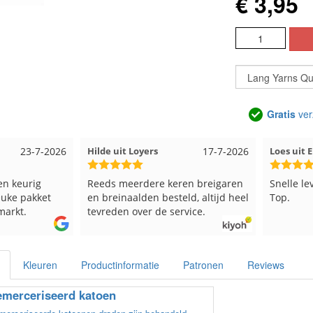
€ 3,95
Gratis
ver
23-7-2026
Hilde uit Loyers
17-7-2026
Loes uit
en keurig
Reeds meerdere keren breigaren
Snelle le
euke pakket
en breinaalden besteld, altijd heel
Top.
markt.
tevreden over de service.
Kleuren
Productinformatie
Patronen
Reviews
merceriseerd katoen