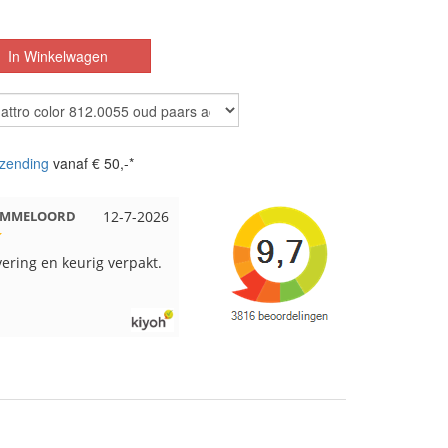
zending
vanaf € 50,-*
 EMMELOORD
12-7-2026
Nell uit Beuningen
12-7-2026
vering en keurig verpakt.
Goed verpakt en snelgeleverd