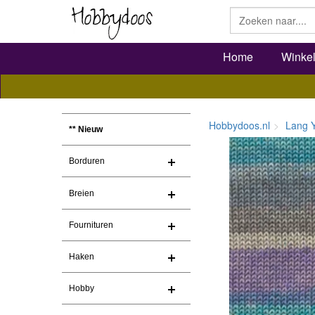
Home
Winke
Hobbydoos.nl
Lang 
** Nieuw
Borduren
Breien
Fournituren
Haken
Hobby