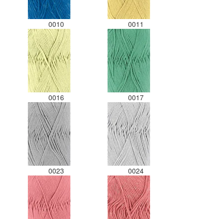
0010
0011
0016
0017
0023
0024