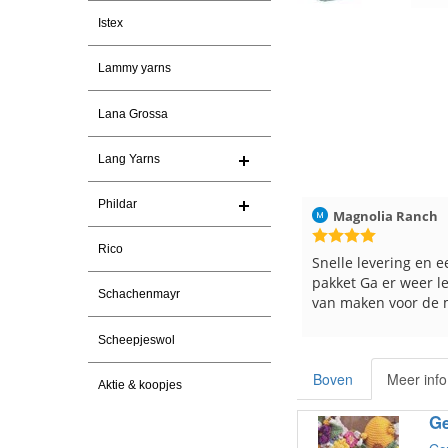
Istex
Lammy yarns
Lana Grossa
Lang Yarns
Phildar
ren
Christel Vanderlinden
30-7-2026
Magnolia Ranch
Rico
Snelle levering. En prima garen
Snelle levering en e
pakket Ga er weer l
Schachenmayr
van maken voor de 
les
e
Scheepjeswol
Boven
Meer info
Aktie & koopjes
Ge