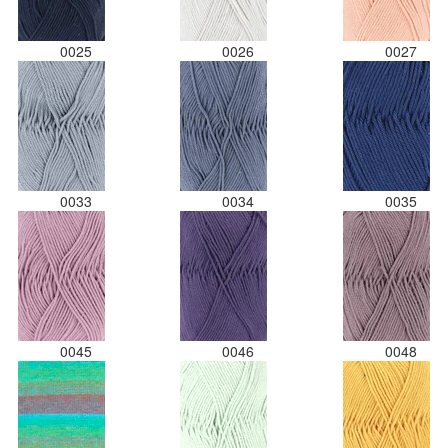
0025
0026
0027
0033
0034
0035
0045
0046
0048