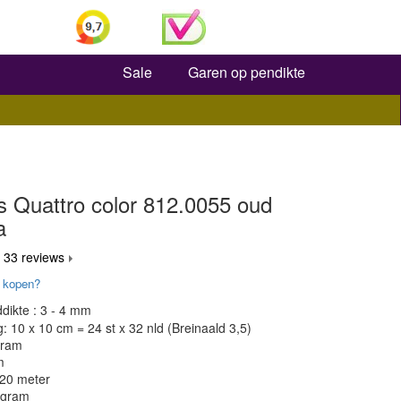
Zoeken
Sale
Garen op pendikte
s Quattro color 812.0055 oud
a
 33 reviews
 kopen?
dikte : 3 - 4 mm
 10 x 10 cm = 24 st x 32 nld (Breinaald 3,5)
gram
m
120 meter
 gram