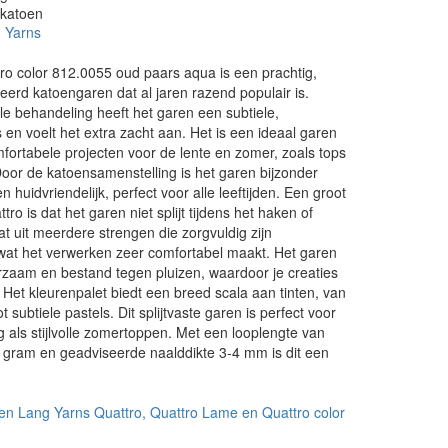
 katoen
 Yarns
ro color 812.0055 oud paars aqua is een prachtig,
erd katoengaren dat al jaren razend populair is.
le behandeling heeft het garen een subtiele,
s en voelt het extra zacht aan. Het is een ideaal garen
mfortabele projecten voor de lente en zomer, zoals tops
oor de katoensamenstelling is het garen bijzonder
huidvriendelijk, perfect voor alle leeftijden. Een groot
ro is dat het garen niet splijt tijdens het haken of
at uit meerdere strengen die zorgvuldig zijn
at het verwerken zeer comfortabel maakt. Het garen
rzaam en bestand tegen pluizen, waardoor je creaties
. Het kleurenpalet biedt een breed scala aan tinten, van
t subtiele pastels. Dit splijtvaste garen is perfect voor
 als stijlvolle zomertoppen. Met een looplengte van
 gram en geadviseerde naalddikte 3-4 mm is dit een
.
en Lang Yarns Quattro, Quattro Lame en Quattro color