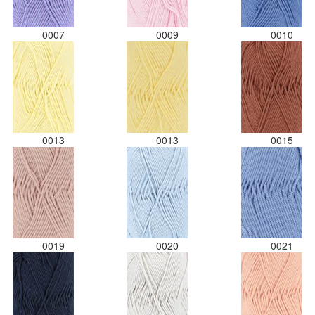
0007
0009
0010
0013
0013
0015
0019
0020
0021