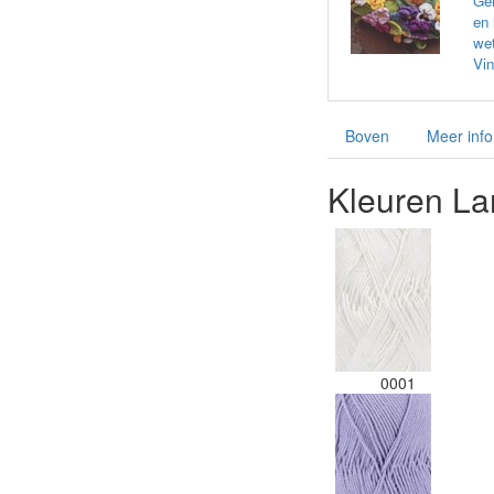
Gem
en 
wet
Vin
Boven
Meer info
Kleuren La
0001