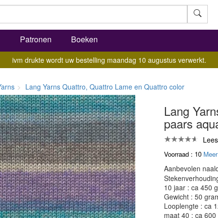
l
Patronen
Boeken
ivm drukte wordt uw bestelling maandag 10 augustus verwerkt.
Yarns
Lang Yarns Quattro, Quattro Lame en Quattro color
Lang Yarn
paars aqu
Lees
Voorraad : 10
Meer
Aanbevolen naald
Stekenverhouding:
10 jaar : ca 450 
Gewicht : 50 gra
Looplengte : ca 
maat 40 : ca 600