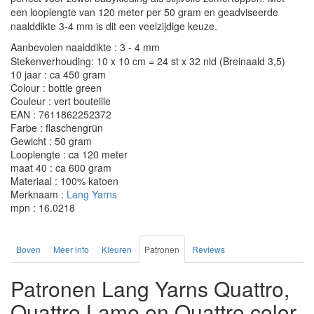
een looplengte van 120 meter per 50 gram en geadviseerde
naalddikte 3-4 mm is dit een veelzijdige keuze.
Aanbevolen naalddikte : 3 - 4 mm
Stekenverhouding: 10 x 10 cm = 24 st x 32 nld (Breinaald 3,5)
10 jaar : ca 450 gram
Colour : bottle green
Couleur : vert bouteille
EAN : 7611862252372
Farbe : flaschengrün
Gewicht : 50 gram
Looplengte : ca 120 meter
maat 40 : ca 600 gram
Materiaal : 100% katoen
Merknaam :
Lang Yarns
mpn : 16.0218
Boven
Meer info
Kleuren
Patronen
Reviews
Patronen Lang Yarns Quattro,
Quattro Lame en Quattro color