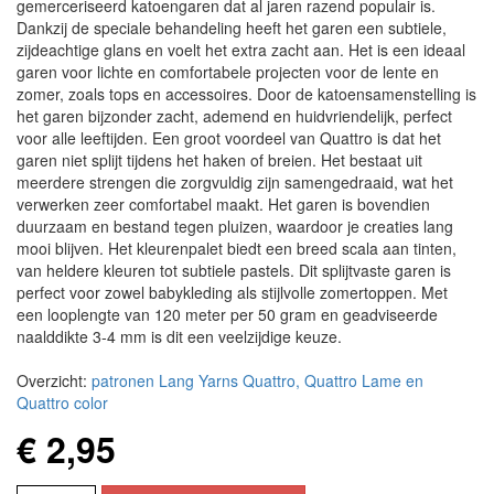
gemerceriseerd katoengaren dat al jaren razend populair is.
Dankzij de speciale behandeling heeft het garen een subtiele,
zijdeachtige glans en voelt het extra zacht aan. Het is een ideaal
garen voor lichte en comfortabele projecten voor de lente en
zomer, zoals tops en accessoires. Door de katoensamenstelling is
het garen bijzonder zacht, ademend en huidvriendelijk, perfect
voor alle leeftijden. Een groot voordeel van Quattro is dat het
garen niet splijt tijdens het haken of breien. Het bestaat uit
meerdere strengen die zorgvuldig zijn samengedraaid, wat het
verwerken zeer comfortabel maakt. Het garen is bovendien
duurzaam en bestand tegen pluizen, waardoor je creaties lang
mooi blijven. Het kleurenpalet biedt een breed scala aan tinten,
van heldere kleuren tot subtiele pastels. Dit splijtvaste garen is
perfect voor zowel babykleding als stijlvolle zomertoppen. Met
een looplengte van 120 meter per 50 gram en geadviseerde
naalddikte 3-4 mm is dit een veelzijdige keuze.
Overzicht:
patronen Lang Yarns Quattro, Quattro Lame en
Quattro color
€ 2,95