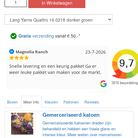
Gratis
verzending
vanaf € 50,-*
Hilde uit Loyers
17-7-2026
Loes uit 
Reeds meerdere keren breigaren en
Snelle leve
breinaalden besteld, altijd heel tevreden over
de service.
Boven
Meer info
Kleuren
Patronen
Reviews
Gemerceriseerd katoen
Gemerceriseerde katoenen draden zijn
behandeld en hebben een fraaie glans en
intense kleur. Meer weten over merceriseren