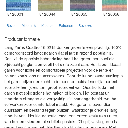
8120001
8120044
8120055
8120056
Boven
Meer info
Kleuren
Patronen
Reviews
Productinformatie
Lang Yarns Quattro 16.0218 donker groen is een prachtig, 100%
gemerceriseerd katoengaren dat al jaren razend populair is.
Dankzij de speciale behandeling heeft het garen een subtiele,
zijdeachtige glans en voelt het extra zacht aan. Het is een ideaal
garen voor lichte en comfortabele projecten voor de lente en
zomer, zoals tops en accessoires. Door de katoensamenstelling is
het garen bijzonder zacht, ademend en huidvriendelijk, perfect
voor alle leeftijden. Een groot voordeel van Quattro is dat het
garen niet splijt tijdens het haken of breien. Het bestaat uit
meerdere strengen die zorgvuldig zijn samengedraaid, wat het
verwerken zeer comfortabel maakt. Het garen is bovendien
duurzaam en bestand tegen pluizen, waardoor je creaties lang
mooi blijven. Het kleurenpalet biedt een breed scala aan tinten,
van heldere kleuren tot subtiele pastels. Dit splijtvaste garen is
perfect voor zowel babykleding als stijlvolle zomertoppen. Met