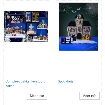
Compleet pakket kerstdorp
Spookhuis
haken
Meer info
Meer info