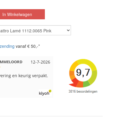
zending
vanaf € 50,-*
 EMMELOORD
12-7-2026
Nell uit Beuningen
12-7-2026
vering en keurig verpakt.
Goed verpakt en snelgeleverd