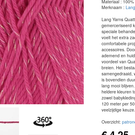
Materiaal : 100%
Merknaam :
Lang
Lang Yarns Quatt
gemerceriseerd ka
speciale behandel
voelt het extra za
comfortabele proj
accessoires. Door
ademend en huidvri
voordeel van Quatt
breien. Het besta
samengedraaid, w
is bovendien duu
lang mooi blijven
heldere kleuren to
zowel babykleding
120 meter per 50
veelzijdige keuze
Overzicht:
patron
€ 4,25