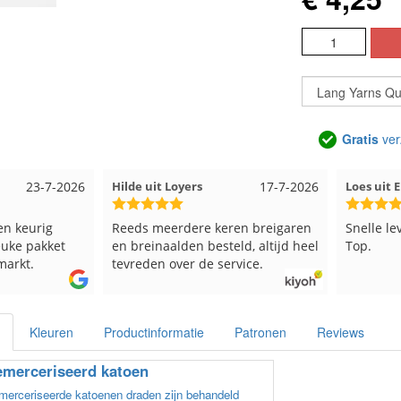
Gratis
ver
23-7-2026
Hilde uit Loyers
17-7-2026
Loes uit
en keurig
Reeds meerdere keren breigaren
Snelle le
euke pakket
en breinaalden besteld, altijd heel
Top.
markt.
tevreden over de service.
Kleuren
Productinformatie
Patronen
Reviews
merceriseerd katoen
erceriseerde katoenen draden zijn behandeld