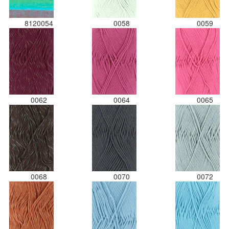
8120054
0058
0059
0062
0064
0065
0068
0070
0072