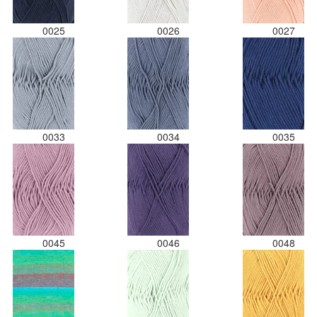
0025
0026
0027
0033
0034
0035
0045
0046
0048