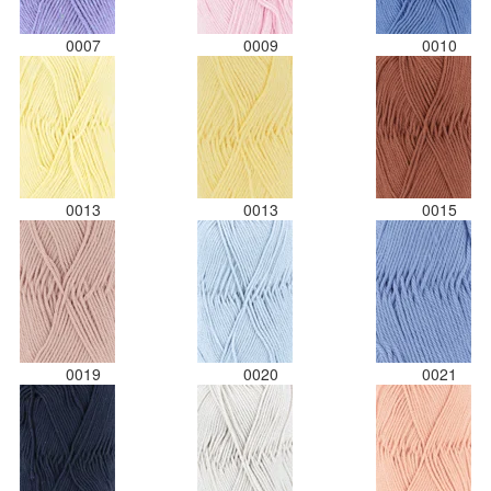
0007
0009
0010
0013
0013
0015
0019
0020
0021