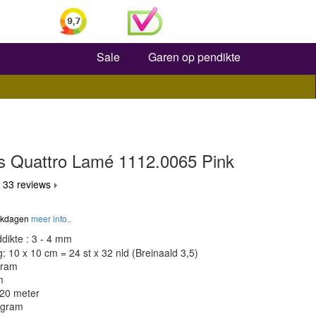
Zoeken
Sale
Garen op pendikte
s Quattro Lamé 1112.0065 Pink
 33 reviews
werkdagen
meer info..
dikte : 3 - 4 mm
 10 x 10 cm = 24 st x 32 nld (Breinaald 3,5)
gram
m
120 meter
 gram