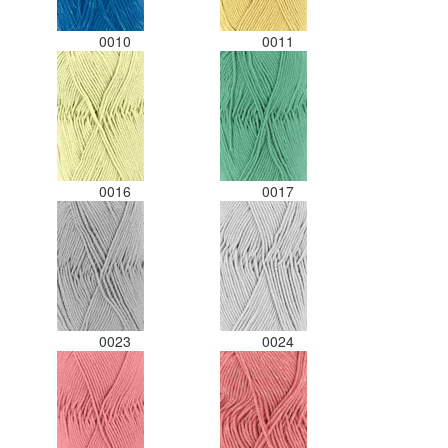
0010
0011
0016
0017
0023
0024