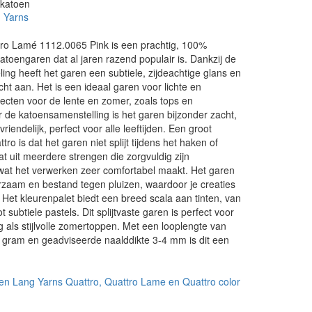
 katoen
 Yarns
ro Lamé 1112.0065 Pink is een prachtig, 100%
toengaren dat al jaren razend populair is. Dankzij de
ing heeft het garen een subtiele, zijdeachtige glans en
cht aan. Het is een ideaal garen voor lichte en
ecten voor de lente en zomer, zoals tops en
 de katoensamenstelling is het garen bijzonder zacht,
endelijk, perfect voor alle leeftijden. Een groot
ro is dat het garen niet splijt tijdens het haken of
at uit meerdere strengen die zorgvuldig zijn
at het verwerken zeer comfortabel maakt. Het garen
rzaam en bestand tegen pluizen, waardoor je creaties
. Het kleurenpalet biedt een breed scala aan tinten, van
t subtiele pastels. Dit splijtvaste garen is perfect voor
 als stijlvolle zomertoppen. Met een looplengte van
 gram en geadviseerde naalddikte 3-4 mm is dit een
.
en Lang Yarns Quattro, Quattro Lame en Quattro color