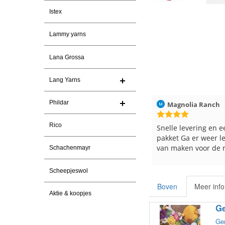
Istex
Lammy yarns
Lana Grossa
Lang Yarns
Phildar
026
Christel Vanderlinden
30-7-2026
Magnolia Ranch
Rico
Snelle levering. En prima garen
Snelle levering en e
pakket Ga er weer l
van maken voor de 
Schachenmayr
les
e
Scheepjeswol
Boven
Meer info
Aktie & koopjes
Ge
Gem