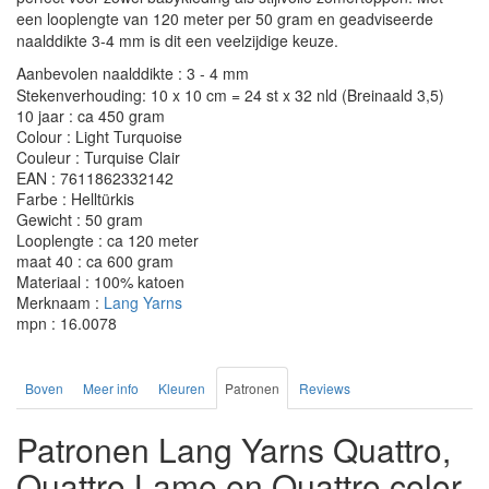
een looplengte van 120 meter per 50 gram en geadviseerde
naalddikte 3-4 mm is dit een veelzijdige keuze.
Aanbevolen naalddikte : 3 - 4 mm
Stekenverhouding: 10 x 10 cm = 24 st x 32 nld (Breinaald 3,5)
10 jaar : ca 450 gram
Colour : Light Turquoise
Couleur : Turquise Clair
EAN : 7611862332142
Farbe : Helltürkis
Gewicht : 50 gram
Looplengte : ca 120 meter
maat 40 : ca 600 gram
Materiaal : 100% katoen
Merknaam :
Lang Yarns
mpn : 16.0078
Boven
Meer info
Kleuren
Patronen
Reviews
Patronen Lang Yarns Quattro,
Quattro Lame en Quattro color