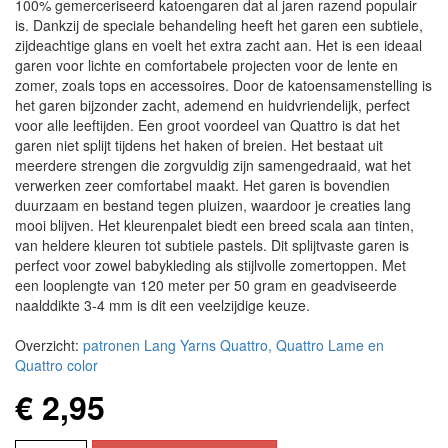
100% gemerceriseerd katoengaren dat al jaren razend populair
is. Dankzij de speciale behandeling heeft het garen een subtiele,
zijdeachtige glans en voelt het extra zacht aan. Het is een ideaal
garen voor lichte en comfortabele projecten voor de lente en
zomer, zoals tops en accessoires. Door de katoensamenstelling is
het garen bijzonder zacht, ademend en huidvriendelijk, perfect
voor alle leeftijden. Een groot voordeel van Quattro is dat het
garen niet splijt tijdens het haken of breien. Het bestaat uit
meerdere strengen die zorgvuldig zijn samengedraaid, wat het
verwerken zeer comfortabel maakt. Het garen is bovendien
duurzaam en bestand tegen pluizen, waardoor je creaties lang
mooi blijven. Het kleurenpalet biedt een breed scala aan tinten,
van heldere kleuren tot subtiele pastels. Dit splijtvaste garen is
perfect voor zowel babykleding als stijlvolle zomertoppen. Met
een looplengte van 120 meter per 50 gram en geadviseerde
naalddikte 3-4 mm is dit een veelzijdige keuze.
Overzicht:
patronen Lang Yarns Quattro, Quattro Lame en
Quattro color
€ 2,95