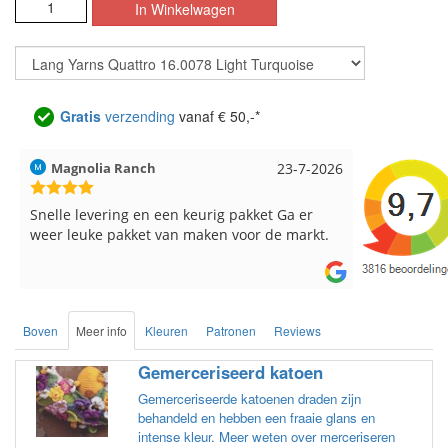
Gratis
verzending
vanaf € 50,-*
Hilde uit Loyers
17-7-2026
Loes uit 
Reeds meerdere keren breigaren en
Snelle leve
breinaalden besteld, altijd heel tevreden over
de service.
Boven
Meer info
Kleuren
Patronen
Reviews
Gemerceriseerd katoen
Gemerceriseerde katoenen draden zijn
behandeld en hebben een fraaie glans en
intense kleur. Meer weten over merceriseren