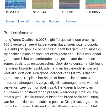
8120001
8120044
8120055
8120056
Boven
Meer info
Kleuren
Patronen
Reviews
Productinformatie
Lang Yarns Quattro 16.0078 Light Turquoise is een prachtig,
100% gemerceriseerd katoengaren dat al jaren razend populair
is. Dankzij de speciale behandeling heeft het garen een subtiele,
zijdeachtige glans en voelt het extra zacht aan. Het is een ideaal
garen voor lichte en comfortabele projecten voor de lente en
zomer, zoals tops en accessoires. Door de katoensamenstelling is
het garen bijzonder zacht, ademend en huidvriendelijk, perfect
voor alle leeftijden. Een groot voordeel van Quattro is dat het
garen niet splijt tijdens het haken of breien. Het bestaat uit
meerdere strengen die zorgvuldig zijn samengedraaid, wat het
verwerken zeer comfortabel maakt. Het garen is bovendien
duurzaam en bestand tegen pluizen, waardoor je creaties lang
mooi blijven. Het kleurenpalet biedt een breed scala aan tinten,
van heldere kleuren tot subtiele pastels. Dit splijtvaste garen is
perfect voor zowel babykleding als stijlvolle zomertoppen. Met