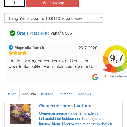
Gratis
verzending
vanaf € 50,-*
Hilde uit Loyers
17-7-2026
Loes uit 
Reeds meerdere keren breigaren en
Snelle leve
breinaalden besteld, altijd heel tevreden over
de service.
Boven
Meer info
Kleuren
Patronen
Reviews
Gemerceriseerd katoen
Gemerceriseerde katoenen draden zijn
behandeld en hebben een fraaie glans en
intense kleur. Meer weten over merceriseren