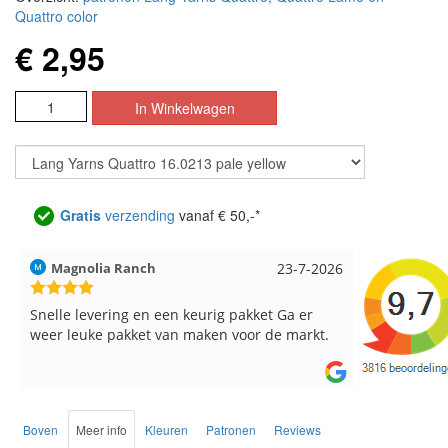
Quattro color
€ 2,95
Gratis
verzending
vanaf € 50,-*
Hilde uit Loyers
17-7-2026
Loes uit 
Reeds meerdere keren breigaren en
Snelle leve
breinaalden besteld, altijd heel tevreden over
de service.
Boven
Meer info
Kleuren
Patronen
Reviews