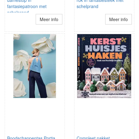
damestop in
rok in fantasiesteek met
fantasiepatroon met
schelprand
schelprand
schouderbandjes
Meer info
Meer info
Boodschappentas Portia
Compleet pakket