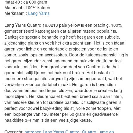
maat 40 : ca 600 gram
Materiaal : 100% katoen
Merknaam :
Lang Yarns
Lang Yarns Quattro 16.0213 pale yellow is een prachtig, 100%
gemerceriseerd katoengaren dat al jaren razend populair is.
Dankzij de speciale behandeling heeft het garen een subtiele,
zijdeachtige glans en voelt het extra zacht aan. Het is een ideaal
garen voor lichte en comfortabele projecten voor de lente en
zomer, zoals tops en accessoires. Door de katoensamenstelling is
het garen bijzonder zacht, ademend en huidvriendelijk, perfect
voor alle leeftijden. Een groot voordeel van Quattro is dat het
garen niet splijt tijdens het haken of breien. Het bestaat uit
meerdere strengen die zorgvuldig zijn samengedraaid, wat het
verwerken zeer comfortabel maakt. Het garen is bovendien
duurzaam en bestand tegen pluizen, waardoor je creaties lang
mooi blijven. Het kleurenpalet biedt een breed scala aan tinten,
van heldere kleuren tot subtiele pastels. Dit splijtvaste garen is
perfect voor zowel babykleding als stijlvolle zomertoppen. Met
een looplengte van 120 meter per 50 gram en geadviseerde
naalddikte 3-4 mm is dit een veelzijdige keuze.
Overzicht:
patronen Lang Yarns Quattro, Quattro Lame en