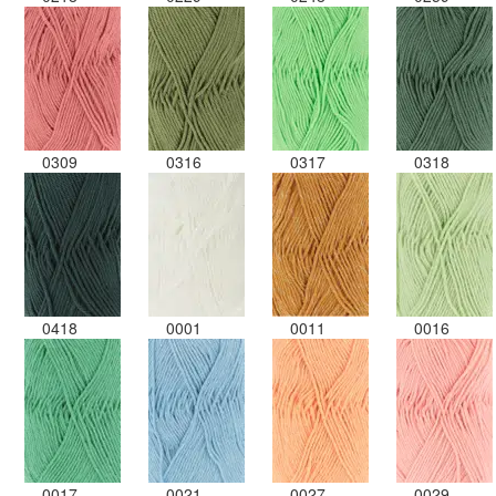
0309
0316
0317
0318
0418
0001
0011
0016
0017
0021
0027
0029