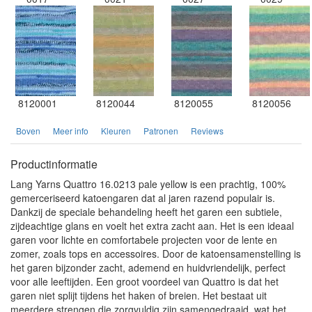
8120001
8120044
8120055
8120056
Boven
Meer info
Kleuren
Patronen
Reviews
Productinformatie
Lang Yarns Quattro 16.0213 pale yellow is een prachtig, 100%
gemerceriseerd katoengaren dat al jaren razend populair is.
Dankzij de speciale behandeling heeft het garen een subtiele,
zijdeachtige glans en voelt het extra zacht aan. Het is een ideaal
garen voor lichte en comfortabele projecten voor de lente en
zomer, zoals tops en accessoires. Door de katoensamenstelling is
het garen bijzonder zacht, ademend en huidvriendelijk, perfect
voor alle leeftijden. Een groot voordeel van Quattro is dat het
garen niet splijt tijdens het haken of breien. Het bestaat uit
meerdere strengen die zorgvuldig zijn samengedraaid, wat het