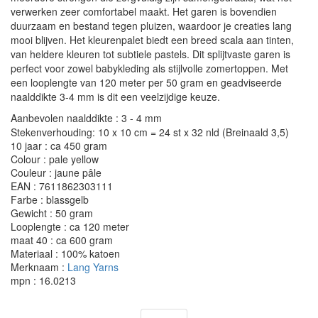
verwerken zeer comfortabel maakt. Het garen is bovendien
duurzaam en bestand tegen pluizen, waardoor je creaties lang
mooi blijven. Het kleurenpalet biedt een breed scala aan tinten,
van heldere kleuren tot subtiele pastels. Dit splijtvaste garen is
perfect voor zowel babykleding als stijlvolle zomertoppen. Met
een looplengte van 120 meter per 50 gram en geadviseerde
naalddikte 3-4 mm is dit een veelzijdige keuze.
Aanbevolen naalddikte : 3 - 4 mm
Stekenverhouding: 10 x 10 cm = 24 st x 32 nld (Breinaald 3,5)
10 jaar : ca 450 gram
Colour : pale yellow
Couleur : jaune pâle
EAN : 7611862303111
Farbe : blassgelb
Gewicht : 50 gram
Looplengte : ca 120 meter
maat 40 : ca 600 gram
Materiaal : 100% katoen
Merknaam :
Lang Yarns
mpn : 16.0213