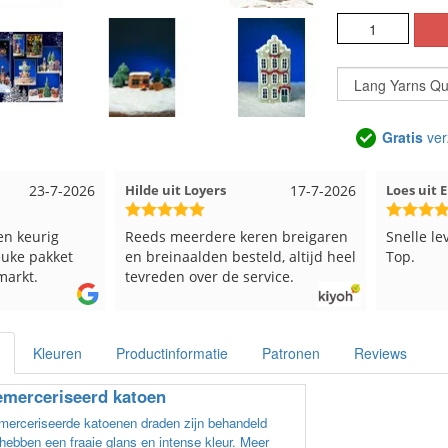
Gratis
ver
23-7-2026
Hilde uit Loyers
17-7-2026
Loes uit
en keurig
Reeds meerdere keren breigaren
Snelle le
euke pakket
en breinaalden besteld, altijd heel
Top.
markt.
tevreden over de service.
Kleuren
Productinformatie
Patronen
Reviews
merceriseerd katoen
erceriseerde katoenen draden zijn behandeld
hebben een fraaie glans en intense kleur. Meer