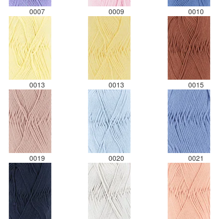
0007
0009
0010
0013
0013
0015
0019
0020
0021