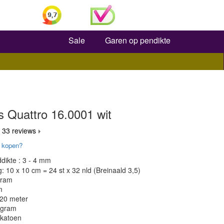
Zoeken
Sale
Garen op pendikte
 Quattro 16.0001 wit
 33 reviews
 kopen?
dikte : 3 - 4 mm
 10 x 10 cm = 24 st x 32 nld (Breinaald 3,5)
gram
m
120 meter
 gram
 katoen