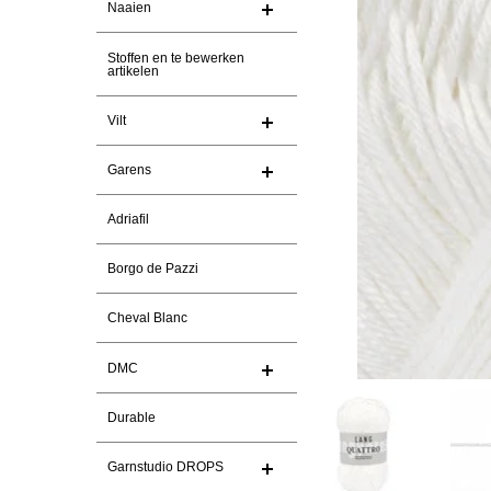
Naaien
Stoffen en te bewerken
artikelen
Vilt
Garens
Adriafil
Borgo de Pazzi
Cheval Blanc
DMC
Durable
Garnstudio DROPS