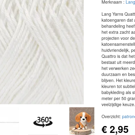
Merknaam :
Lang
Lang Yarns Quatt
katoengaren dat a
behandeling heeft
het extra zacht a
projecten voor de
katoensamenstell
huidvriendelijk, p
Quattro is dat het
bestaat uit meerd
het verwerken ze
duurzaam en best
blijven. Het kleu
kleuren tot subtie
babykleding als s
meter per 50 gra
veelzijdige keuze
Overzicht:
patron
€ 2,95