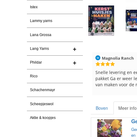
Istex
Lammy yarns
Lana Grossa
Lang Yarns
ren
Christel Vanderlinden
30-7-2026
Magnolia Ranch
Phildar
Snelle levering. En prima garen
Snelle levering en e
Rico
pakket Ga er weer l
van maken voor de 
les
Schachenmayr
e
Scheepjeswol
Boven
Meer info
Aktie & koopjes
Ge
Gem
en 