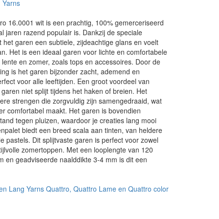
 Yarns
ro 16.0001 wit is een prachtig, 100% gemerceriseerd
l jaren razend populair is. Dankzij de speciale
 het garen een subtiele, zijdeachtige glans en voelt
an. Het is een ideaal garen voor lichte en comfortabele
 lente en zomer, zoals tops en accessoires. Door de
ing is het garen bijzonder zacht, ademend en
erfect voor alle leeftijden. Een groot voordeel van
 garen niet splijt tijdens het haken of breien. Het
ere strengen die zorgvuldig zijn samengedraaid, wat
er comfortabel maakt. Het garen is bovendien
and tegen pluizen, waardoor je creaties lang mooi
renpalet biedt een breed scala aan tinten, van heldere
le pastels. Dit splijtvaste garen is perfect voor zowel
tijlvolle zomertoppen. Met een looplengte van 120
m en geadviseerde naalddikte 3-4 mm is dit een
.
en Lang Yarns Quattro, Quattro Lame en Quattro color