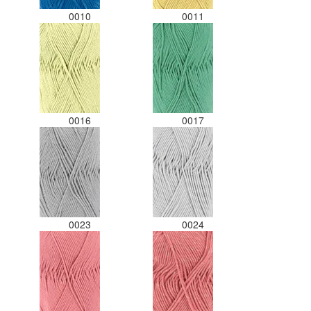
0010
0011
0016
0017
0023
0024