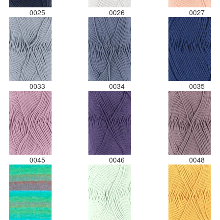
0025
0026
0027
0033
0034
0035
0045
0046
0048