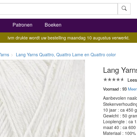
l
Patronen
Boeken
ivm drukte wordt uw bestelling maandag 10 augustus verwerkt.
Yarns
Lang Yarns Quattro, Quattro Lame en Quattro color
Lang Yarns
Lees
Voorraad : 93
Meer
Aanbevolen naald
Stekenverhouding:
10 jaar : ca 450 
Gewicht : 50 gra
Looplengte : ca 
maat 40 : ca 600
Materiaal : 100%