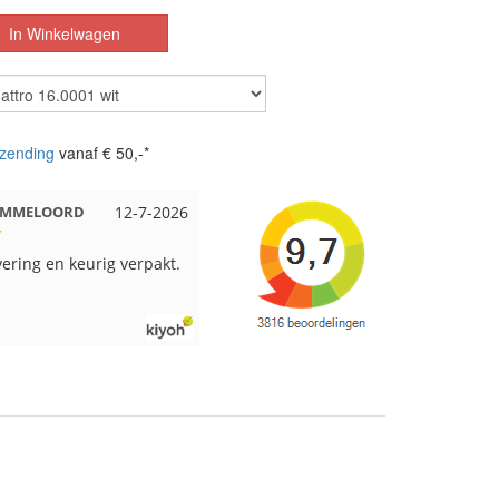
zending
vanaf € 50,-*
 EMMELOORD
12-7-2026
Nell uit Beuningen
12-7-2026
vering en keurig verpakt.
Goed verpakt en snelgeleverd