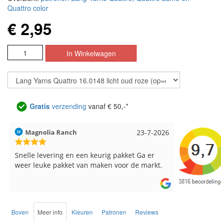
Quattro color
€ 2,95
Gratis
verzending
vanaf € 50,-*
Hilde uit Loyers
17-7-2026
Loes uit 
Reeds meerdere keren breigaren en
Snelle leve
breinaalden besteld, altijd heel tevreden over
de service.
Boven
Meer info
Kleuren
Patronen
Reviews