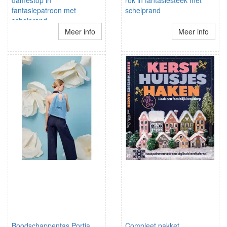
damestop in
rok in fantasiesteek met
fantasiepatroon met
schelprand
schelprand
schouderbandjes
Meer info
Meer info
Boodschappentas Portia
Compleet pakket