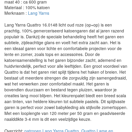
maat 40 : ca 600 gram
Materiaal : 100% katoen
Merknaam :
Lang Yarns
Lang Yarns Quattro 16.0148 licht oud roze (op=op) is een
prachtig, 100% gemerceriseerd katoengaren dat al jaren razend
populair is. Dankzij de speciale behandeling heeft het garen een
subtiele, zijdeachtige glans en voelt het extra zacht aan. Het is
een ideaal garen voor lichte en comfortabele projecten voor de
lente en zomer, zoals tops en accessoires. Door de
katoensamenstelling is het garen bijzonder zacht, ademend en
huidvriendelijk, perfect voor alle leeftijden. Een groot voordeel van
Quattro is dat het garen niet splijt tijdens het haken of breien. Het
bestaat uit meerdere strengen die zorgvuldig zijn samengedraaid,
wat het verwerken zeer comfortabel maakt. Het garen is
bovendien duurzaam en bestand tegen pluizen, waardoor je
creaties lang mooi blijven. Het kleurenpalet biedt een breed scala
aan tinten, van heldere kleuren tot subtiele pastels. Dit splijtvaste
garen is perfect voor zowel babykleding als stijlvolle zomertoppen.
Met een looplengte van 120 meter per 50 gram en geadviseerde
naalddikte 3-4 mm is dit een veelzijdige keuze.
Overzicht:
patronen Lang Yarns Quattro, Quattro Lame en