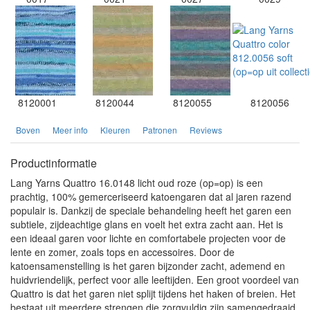
8120001
8120044
8120055
8120056
Boven
Meer info
Kleuren
Patronen
Reviews
Productinformatie
Lang Yarns Quattro 16.0148 licht oud roze (op=op) is een
prachtig, 100% gemerceriseerd katoengaren dat al jaren razend
populair is. Dankzij de speciale behandeling heeft het garen een
subtiele, zijdeachtige glans en voelt het extra zacht aan. Het is
een ideaal garen voor lichte en comfortabele projecten voor de
lente en zomer, zoals tops en accessoires. Door de
katoensamenstelling is het garen bijzonder zacht, ademend en
huidvriendelijk, perfect voor alle leeftijden. Een groot voordeel van
Quattro is dat het garen niet splijt tijdens het haken of breien. Het
bestaat uit meerdere strengen die zorgvuldig zijn samengedraaid,