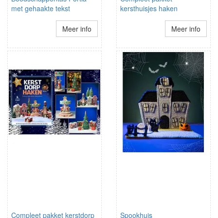
met gehaakte tekst
kersthuisjes haken
Meer info
Meer info
Compleet pakket kerstdorp
Spookhuis