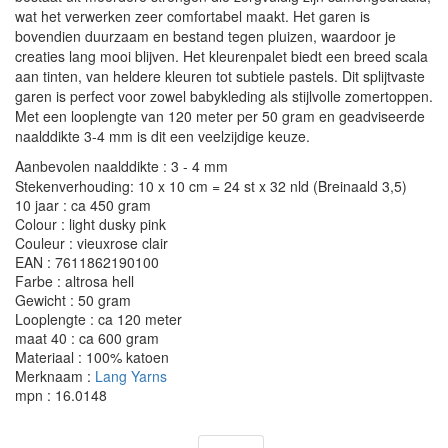
wat het verwerken zeer comfortabel maakt. Het garen is
bovendien duurzaam en bestand tegen pluizen, waardoor je
creaties lang mooi blijven. Het kleurenpalet biedt een breed scala
aan tinten, van heldere kleuren tot subtiele pastels. Dit splijtvaste
garen is perfect voor zowel babykleding als stijlvolle zomertoppen.
Met een looplengte van 120 meter per 50 gram en geadviseerde
naalddikte 3-4 mm is dit een veelzijdige keuze.
Aanbevolen naalddikte : 3 - 4 mm
Stekenverhouding: 10 x 10 cm = 24 st x 32 nld (Breinaald 3,5)
10 jaar : ca 450 gram
Colour : light dusky pink
Couleur : vieuxrose clair
EAN : 7611862190100
Farbe : altrosa hell
Gewicht : 50 gram
Looplengte : ca 120 meter
maat 40 : ca 600 gram
Materiaal : 100% katoen
Merknaam :
Lang Yarns
mpn : 16.0148