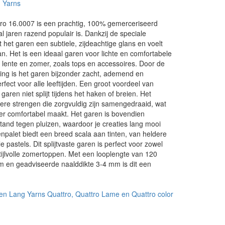
 Yarns
ro 16.0007 is een prachtig, 100% gemerceriseerd
l jaren razend populair is. Dankzij de speciale
 het garen een subtiele, zijdeachtige glans en voelt
an. Het is een ideaal garen voor lichte en comfortabele
 lente en zomer, zoals tops en accessoires. Door de
ing is het garen bijzonder zacht, ademend en
erfect voor alle leeftijden. Een groot voordeel van
 garen niet splijt tijdens het haken of breien. Het
ere strengen die zorgvuldig zijn samengedraaid, wat
er comfortabel maakt. Het garen is bovendien
and tegen pluizen, waardoor je creaties lang mooi
renpalet biedt een breed scala aan tinten, van heldere
le pastels. Dit splijtvaste garen is perfect voor zowel
tijlvolle zomertoppen. Met een looplengte van 120
m en geadviseerde naalddikte 3-4 mm is dit een
.
en Lang Yarns Quattro, Quattro Lame en Quattro color