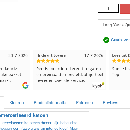
Gratis
ver
23-7-2026
Hilde uit Loyers
17-7-2026
Loes uit
en keurig
Reeds meerdere keren breigaren
Snelle le
euke pakket
en breinaalden besteld, altijd heel
Top.
markt.
tevreden over de service.
Kleuren
Productinformatie
Patronen
Reviews
merceriseerd katoen
erceriseerde katoenen draden zijn behandeld
hebben een fraaie glans en intense kleur. Meer