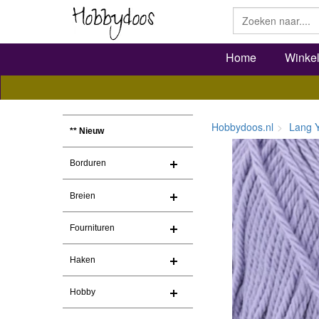
Home
Winke
Hobbydoos.nl
Lang 
** Nieuw
Borduren
Breien
Fournituren
Haken
Hobby