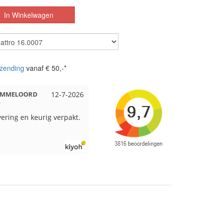
zending
vanaf € 50,-*
 EMMELOORD
12-7-2026
Nell uit Beuningen
12-7-2026
vering en keurig verpakt.
Goed verpakt en snelgeleverd