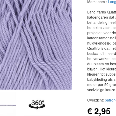
Merknaam :
Lang
Lang Yarns Quatt
katoengaren dat a
behandeling heeft
het extra zacht a
projecten voor de
katoensamenstell
huidvriendelijk, p
Quattro is dat het
bestaat uit meerd
het verwerken ze
duurzaam en best
blijven. Het kleu
kleuren tot subtie
babykleding als s
meter per 50 gra
veelzijdige keuze
Overzicht:
patron
€ 2,95