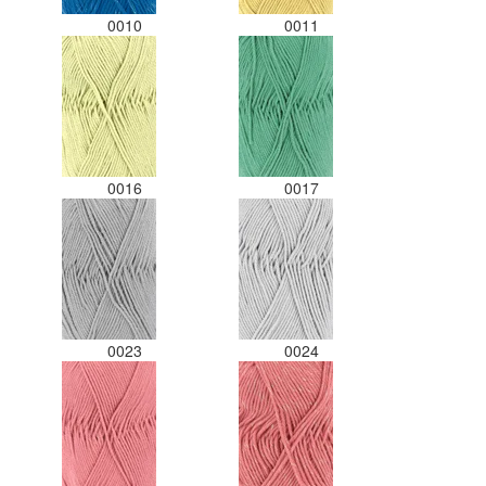
0010
0011
0016
0017
0023
0024