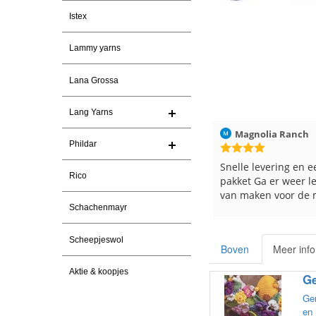
Istex
Lammy yarns
Lana Grossa
Lang Yarns
026
Christel Vanderlinden
30-7-2026
Magnolia Ranch
Phildar
Snelle levering. En prima garen
Snelle levering en e
Rico
pakket Ga er weer l
van maken voor de 
les
Schachenmayr
e
Scheepjeswol
Boven
Meer info
Aktie & koopjes
Ge
Gem
en 