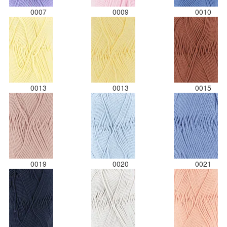
0007
0009
0010
0013
0013
0015
0019
0020
0021