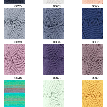
0025
0026
0027
0033
0034
0035
0045
0046
0048