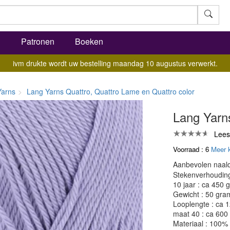
l
Patronen
Boeken
ivm drukte wordt uw bestelling maandag 10 augustus verwerkt.
Yarns
Lang Yarns Quattro, Quattro Lame en Quattro color
Lang Yarn
Lees
Voorraad : 6
Meer 
Aanbevolen naald
Stekenverhouding:
10 jaar : ca 450 
Gewicht : 50 gra
Looplengte : ca 
maat 40 : ca 600
Materiaal : 100%