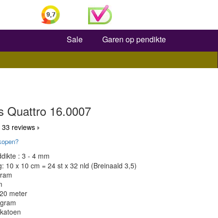
Zoeken
Sale
Garen op pendikte
s Quattro 16.0007
 33 reviews
kopen?
dikte : 3 - 4 mm
 10 x 10 cm = 24 st x 32 nld (Breinaald 3,5)
gram
m
120 meter
 gram
 katoen