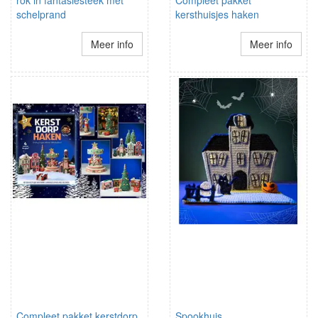
rok in fantasiesteek met
Compleet pakket
schelprand
kersthuisjes haken
Meer info
Meer info
Compleet pakket kerstdorp
Spookhuis