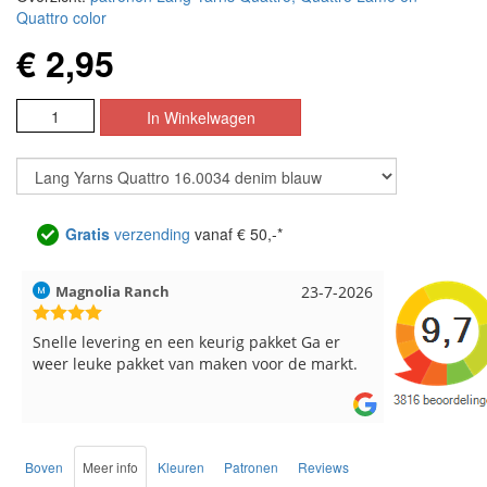
Quattro color
€ 2,95
Gratis
verzending
vanaf € 50,-*
Hilde uit Loyers
17-7-2026
Loes uit 
Reeds meerdere keren breigaren en
Snelle leve
breinaalden besteld, altijd heel tevreden over
de service.
Boven
Meer info
Kleuren
Patronen
Reviews