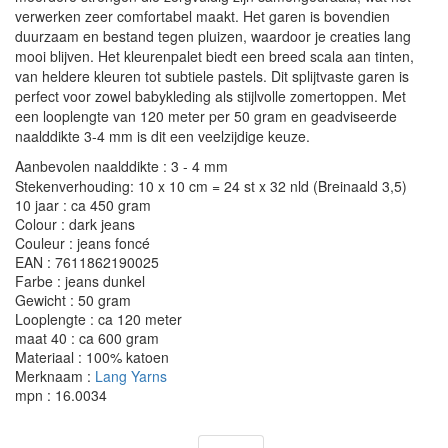
verwerken zeer comfortabel maakt. Het garen is bovendien
duurzaam en bestand tegen pluizen, waardoor je creaties lang
mooi blijven. Het kleurenpalet biedt een breed scala aan tinten,
van heldere kleuren tot subtiele pastels. Dit splijtvaste garen is
perfect voor zowel babykleding als stijlvolle zomertoppen. Met
een looplengte van 120 meter per 50 gram en geadviseerde
naalddikte 3-4 mm is dit een veelzijdige keuze.
Aanbevolen naalddikte : 3 - 4 mm
Stekenverhouding: 10 x 10 cm = 24 st x 32 nld (Breinaald 3,5)
10 jaar : ca 450 gram
Colour : dark jeans
Couleur : jeans foncé
EAN : 7611862190025
Farbe : jeans dunkel
Gewicht : 50 gram
Looplengte : ca 120 meter
maat 40 : ca 600 gram
Materiaal : 100% katoen
Merknaam :
Lang Yarns
mpn : 16.0034