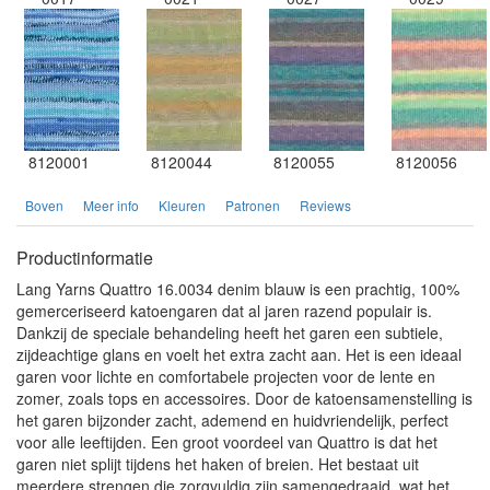
8120001
8120044
8120055
8120056
Boven
Meer info
Kleuren
Patronen
Reviews
Productinformatie
Lang Yarns Quattro 16.0034 denim blauw is een prachtig, 100%
gemerceriseerd katoengaren dat al jaren razend populair is.
Dankzij de speciale behandeling heeft het garen een subtiele,
zijdeachtige glans en voelt het extra zacht aan. Het is een ideaal
garen voor lichte en comfortabele projecten voor de lente en
zomer, zoals tops en accessoires. Door de katoensamenstelling is
het garen bijzonder zacht, ademend en huidvriendelijk, perfect
voor alle leeftijden. Een groot voordeel van Quattro is dat het
garen niet splijt tijdens het haken of breien. Het bestaat uit
meerdere strengen die zorgvuldig zijn samengedraaid, wat het