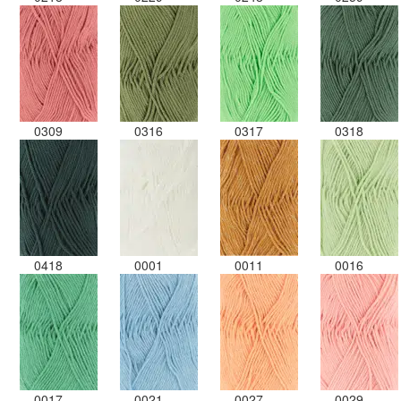
0309
0316
0317
0318
0418
0001
0011
0016
0017
0021
0027
0029