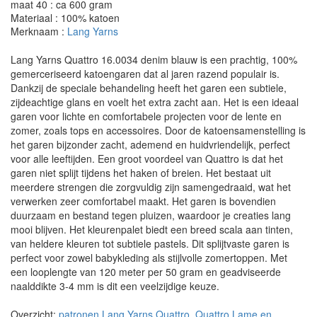
maat 40 : ca 600 gram
Materiaal : 100% katoen
Merknaam :
Lang Yarns
Lang Yarns Quattro 16.0034 denim blauw is een prachtig, 100%
gemerceriseerd katoengaren dat al jaren razend populair is.
Dankzij de speciale behandeling heeft het garen een subtiele,
zijdeachtige glans en voelt het extra zacht aan. Het is een ideaal
garen voor lichte en comfortabele projecten voor de lente en
zomer, zoals tops en accessoires. Door de katoensamenstelling is
het garen bijzonder zacht, ademend en huidvriendelijk, perfect
voor alle leeftijden. Een groot voordeel van Quattro is dat het
garen niet splijt tijdens het haken of breien. Het bestaat uit
meerdere strengen die zorgvuldig zijn samengedraaid, wat het
verwerken zeer comfortabel maakt. Het garen is bovendien
duurzaam en bestand tegen pluizen, waardoor je creaties lang
mooi blijven. Het kleurenpalet biedt een breed scala aan tinten,
van heldere kleuren tot subtiele pastels. Dit splijtvaste garen is
perfect voor zowel babykleding als stijlvolle zomertoppen. Met
een looplengte van 120 meter per 50 gram en geadviseerde
naalddikte 3-4 mm is dit een veelzijdige keuze.
Overzicht:
patronen Lang Yarns Quattro, Quattro Lame en