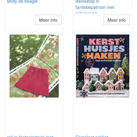
Molly de beagle
damestop in
fantasiepatroon met
schelprand
schouderbandjes
Meer info
Meer info