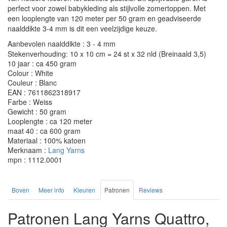
perfect voor zowel babykleding als stijlvolle zomertoppen. Met
een looplengte van 120 meter per 50 gram en geadviseerde
naalddikte 3-4 mm is dit een veelzijdige keuze.
Aanbevolen naalddikte : 3 - 4 mm
Stekenverhouding: 10 x 10 cm = 24 st x 32 nld (Breinaald 3,5)
10 jaar : ca 450 gram
Colour : White
Couleur : Blanc
EAN : 7611862318917
Farbe : Weiss
Gewicht : 50 gram
Looplengte : ca 120 meter
maat 40 : ca 600 gram
Materiaal : 100% katoen
Merknaam :
Lang Yarns
mpn : 1112.0001
Boven
Meer info
Kleuren
Patronen
Reviews
Patronen Lang Yarns Quattro,