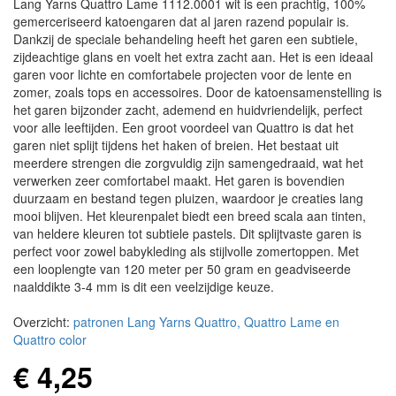
Lang Yarns Quattro Lame 1112.0001 wit is een prachtig, 100%
gemerceriseerd katoengaren dat al jaren razend populair is.
Dankzij de speciale behandeling heeft het garen een subtiele,
zijdeachtige glans en voelt het extra zacht aan. Het is een ideaal
garen voor lichte en comfortabele projecten voor de lente en
zomer, zoals tops en accessoires. Door de katoensamenstelling is
het garen bijzonder zacht, ademend en huidvriendelijk, perfect
voor alle leeftijden. Een groot voordeel van Quattro is dat het
garen niet splijt tijdens het haken of breien. Het bestaat uit
meerdere strengen die zorgvuldig zijn samengedraaid, wat het
verwerken zeer comfortabel maakt. Het garen is bovendien
duurzaam en bestand tegen pluizen, waardoor je creaties lang
mooi blijven. Het kleurenpalet biedt een breed scala aan tinten,
van heldere kleuren tot subtiele pastels. Dit splijtvaste garen is
perfect voor zowel babykleding als stijlvolle zomertoppen. Met
een looplengte van 120 meter per 50 gram en geadviseerde
naalddikte 3-4 mm is dit een veelzijdige keuze.
Overzicht:
patronen Lang Yarns Quattro, Quattro Lame en
Quattro color
€ 4,25