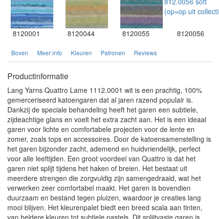
8120001
8120044
8120055
8120056
Boven
Meer info
Kleuren
Patronen
Reviews
Productinformatie
Lang Yarns Quattro Lame 1112.0001 wit is een prachtig, 100%
gemerceriseerd katoengaren dat al jaren razend populair is.
Dankzij de speciale behandeling heeft het garen een subtiele,
zijdeachtige glans en voelt het extra zacht aan. Het is een ideaal
garen voor lichte en comfortabele projecten voor de lente en
zomer, zoals tops en accessoires. Door de katoensamenstelling is
het garen bijzonder zacht, ademend en huidvriendelijk, perfect
voor alle leeftijden. Een groot voordeel van Quattro is dat het
garen niet splijt tijdens het haken of breien. Het bestaat uit
meerdere strengen die zorgvuldig zijn samengedraaid, wat het
verwerken zeer comfortabel maakt. Het garen is bovendien
duurzaam en bestand tegen pluizen, waardoor je creaties lang
mooi blijven. Het kleurenpalet biedt een breed scala aan tinten,
van heldere kleuren tot subtiele pastels. Dit splijtvaste garen is