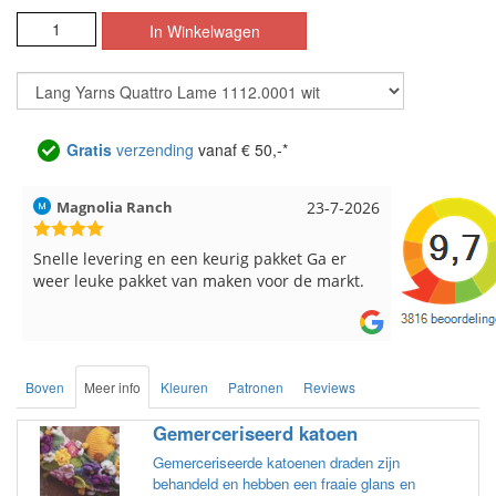
Gratis
verzending
vanaf € 50,-*
Hilde uit Loyers
17-7-2026
Loes uit 
Reeds meerdere keren breigaren en
Snelle leve
breinaalden besteld, altijd heel tevreden over
de service.
Boven
Meer info
Kleuren
Patronen
Reviews
Gemerceriseerd katoen
Gemerceriseerde katoenen draden zijn
behandeld en hebben een fraaie glans en