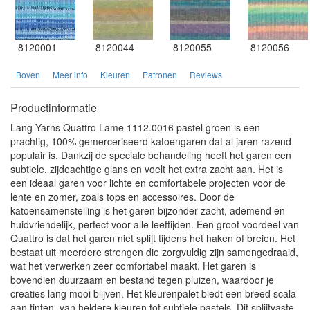
8120001
8120044
8120055
8120056
Boven
Meer info
Kleuren
Patronen
Reviews
Productinformatie
Lang Yarns Quattro Lame 1112.0016 pastel groen is een
prachtig, 100% gemerceriseerd katoengaren dat al jaren razend
populair is. Dankzij de speciale behandeling heeft het garen een
subtiele, zijdeachtige glans en voelt het extra zacht aan. Het is
een ideaal garen voor lichte en comfortabele projecten voor de
lente en zomer, zoals tops en accessoires. Door de
katoensamenstelling is het garen bijzonder zacht, ademend en
huidvriendelijk, perfect voor alle leeftijden. Een groot voordeel van
Quattro is dat het garen niet splijt tijdens het haken of breien. Het
bestaat uit meerdere strengen die zorgvuldig zijn samengedraaid,
wat het verwerken zeer comfortabel maakt. Het garen is
bovendien duurzaam en bestand tegen pluizen, waardoor je
creaties lang mooi blijven. Het kleurenpalet biedt een breed scala
aan tinten, van heldere kleuren tot subtiele pastels. Dit splijtvaste