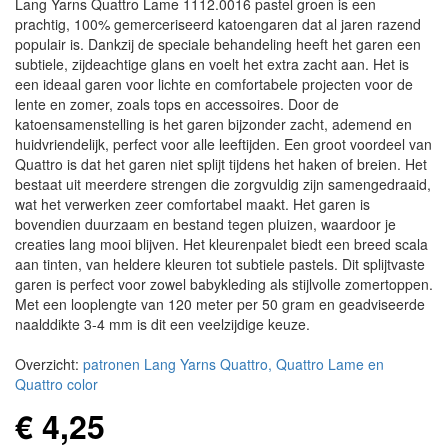
Lang Yarns Quattro Lame 1112.0016 pastel groen is een
prachtig, 100% gemerceriseerd katoengaren dat al jaren razend
populair is. Dankzij de speciale behandeling heeft het garen een
subtiele, zijdeachtige glans en voelt het extra zacht aan. Het is
een ideaal garen voor lichte en comfortabele projecten voor de
lente en zomer, zoals tops en accessoires. Door de
katoensamenstelling is het garen bijzonder zacht, ademend en
huidvriendelijk, perfect voor alle leeftijden. Een groot voordeel van
Quattro is dat het garen niet splijt tijdens het haken of breien. Het
bestaat uit meerdere strengen die zorgvuldig zijn samengedraaid,
wat het verwerken zeer comfortabel maakt. Het garen is
bovendien duurzaam en bestand tegen pluizen, waardoor je
creaties lang mooi blijven. Het kleurenpalet biedt een breed scala
aan tinten, van heldere kleuren tot subtiele pastels. Dit splijtvaste
garen is perfect voor zowel babykleding als stijlvolle zomertoppen.
Met een looplengte van 120 meter per 50 gram en geadviseerde
naalddikte 3-4 mm is dit een veelzijdige keuze.
Overzicht:
patronen Lang Yarns Quattro, Quattro Lame en
Quattro color
€ 4,25