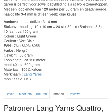
garen is perfect voor zowel babykleding als stijlvolle zomertoppen.
Met een looplengte van 120 meter per 50 gram en geadviseerde
naalddikte 3-4 mm is dit een veelzijdige keuze.
Aanbevolen naalddikte : 3 - 4 mm
Stekenverhouding: 10 x 10 cm = 24 st x 32 nld (Breinaald 3,5)
10 jaar : ca 450 gram
Colour : Light Green
Couleur : Vert Clair
EAN : 7611862318955
Farbe : Hellgrün
Gewicht : 50 gram
Looplengte : ca 120 meter
maat 40 : ca 600 gram
Materiaal : 100% katoen
Merknaam :
Lang Yarns
mpn : 1112.0016
Boven
Meer info
Kleuren
Patronen
Reviews
Patronen Lang Yarns Quattro,