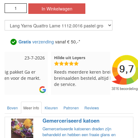
Gratis
verzending
vanaf € 50,-*
Hilde uit Loyers
17-7-2026
Loes uit 
Reeds meerdere keren breigaren en
Snelle leve
breinaalden besteld, altijd heel tevreden over
de service.
Boven
Meer info
Kleuren
Patronen
Reviews
Gemerceriseerd katoen
Gemerceriseerde katoenen draden zijn
behandeld en hebben een fraaie glans en