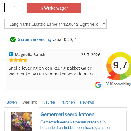
Gratis
verzending
vanaf € 50,-*
Hilde uit Loyers
17-7-2026
Loes uit 
Reeds meerdere keren breigaren en
Snelle leve
breinaalden besteld, altijd heel tevreden over
de service.
Boven
Meer info
Kleuren
Patronen
Reviews
Gemerceriseerd katoen
Gemerceriseerde katoenen draden zijn
behandeld en hebben een fraaie glans en