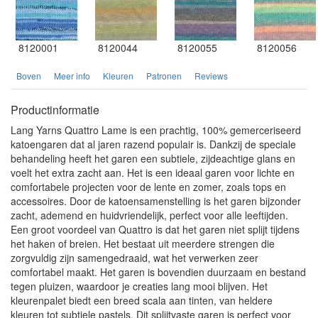
8120001
8120044
8120055
8120056
Boven
Meer info
Kleuren
Patronen
Reviews
Productinformatie
Lang Yarns Quattro Lame is een prachtig, 100% gemerceriseerd
katoengaren dat al jaren razend populair is. Dankzij de speciale
behandeling heeft het garen een subtiele, zijdeachtige glans en
voelt het extra zacht aan. Het is een ideaal garen voor lichte en
comfortabele projecten voor de lente en zomer, zoals tops en
accessoires. Door de katoensamenstelling is het garen bijzonder
zacht, ademend en huidvriendelijk, perfect voor alle leeftijden.
Een groot voordeel van Quattro is dat het garen niet splijt tijdens
het haken of breien. Het bestaat uit meerdere strengen die
zorgvuldig zijn samengedraaid, wat het verwerken zeer
comfortabel maakt. Het garen is bovendien duurzaam en bestand
tegen pluizen, waardoor je creaties lang mooi blijven. Het
kleurenpalet biedt een breed scala aan tinten, van heldere
kleuren tot subtiele pastels. Dit splijtvaste garen is perfect voor