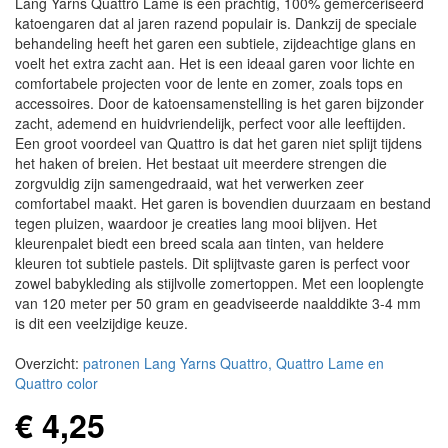
Lang Yarns Quattro Lame is een prachtig, 100% gemerceriseerd
katoengaren dat al jaren razend populair is. Dankzij de speciale
behandeling heeft het garen een subtiele, zijdeachtige glans en
voelt het extra zacht aan. Het is een ideaal garen voor lichte en
comfortabele projecten voor de lente en zomer, zoals tops en
accessoires. Door de katoensamenstelling is het garen bijzonder
zacht, ademend en huidvriendelijk, perfect voor alle leeftijden.
Een groot voordeel van Quattro is dat het garen niet splijt tijdens
het haken of breien. Het bestaat uit meerdere strengen die
zorgvuldig zijn samengedraaid, wat het verwerken zeer
comfortabel maakt. Het garen is bovendien duurzaam en bestand
tegen pluizen, waardoor je creaties lang mooi blijven. Het
kleurenpalet biedt een breed scala aan tinten, van heldere
kleuren tot subtiele pastels. Dit splijtvaste garen is perfect voor
zowel babykleding als stijlvolle zomertoppen. Met een looplengte
van 120 meter per 50 gram en geadviseerde naalddikte 3-4 mm
is dit een veelzijdige keuze.
Overzicht:
patronen Lang Yarns Quattro, Quattro Lame en
Quattro color
€ 4,25