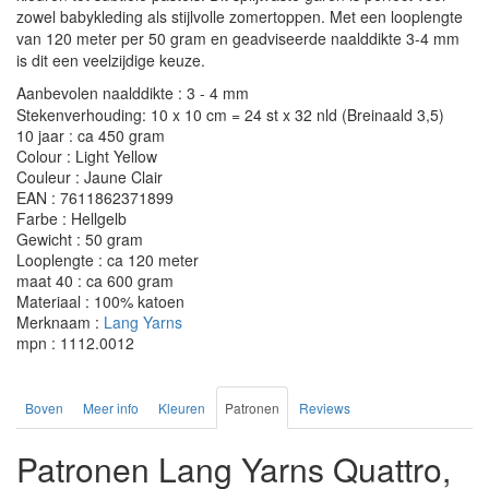
zowel babykleding als stijlvolle zomertoppen. Met een looplengte
van 120 meter per 50 gram en geadviseerde naalddikte 3-4 mm
is dit een veelzijdige keuze.
Aanbevolen naalddikte : 3 - 4 mm
Stekenverhouding: 10 x 10 cm = 24 st x 32 nld (Breinaald 3,5)
10 jaar : ca 450 gram
Colour : Light Yellow
Couleur : Jaune Clair
EAN : 7611862371899
Farbe : Hellgelb
Gewicht : 50 gram
Looplengte : ca 120 meter
maat 40 : ca 600 gram
Materiaal : 100% katoen
Merknaam :
Lang Yarns
mpn : 1112.0012
Boven
Meer info
Kleuren
Patronen
Reviews
Patronen Lang Yarns Quattro,