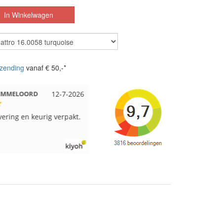
zending
vanaf € 50,-*
 EMMELOORD
12-7-2026
Nell uit Beuningen
12-7-2026
vering en keurig verpakt.
Goed verpakt en snelgeleverd