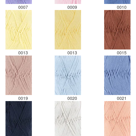
0007
0009
0010
0013
0013
0015
0019
0020
0021