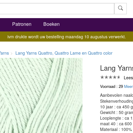
l
Patronen
Boeken
ivm drukte wordt uw bestelling maandag 10 augustus verwerkt.
Yarns
Lang Yarns Quattro, Quattro Lame en Quattro color
Lang Yarn
Lees
Voorraad : 29
Meer
Aanbevolen naald
Stekenverhouding:
10 jaar : ca 450 
Gewicht : 50 gra
Looplengte : ca 
maat 40 : ca 600
Materiaal : 100%