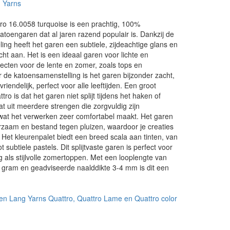
 Yarns
ro 16.0058 turquoise is een prachtig, 100%
toengaren dat al jaren razend populair is. Dankzij de
ing heeft het garen een subtiele, zijdeachtige glans en
cht aan. Het is een ideaal garen voor lichte en
ecten voor de lente en zomer, zoals tops en
 de katoensamenstelling is het garen bijzonder zacht,
endelijk, perfect voor alle leeftijden. Een groot
ro is dat het garen niet splijt tijdens het haken of
at uit meerdere strengen die zorgvuldig zijn
at het verwerken zeer comfortabel maakt. Het garen
rzaam en bestand tegen pluizen, waardoor je creaties
. Het kleurenpalet biedt een breed scala aan tinten, van
t subtiele pastels. Dit splijtvaste garen is perfect voor
 als stijlvolle zomertoppen. Met een looplengte van
 gram en geadviseerde naalddikte 3-4 mm is dit een
.
en Lang Yarns Quattro, Quattro Lame en Quattro color