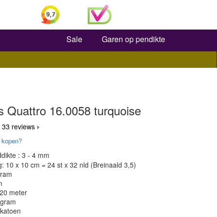
Zoeken
Sale
Garen op pendikte
s Quattro 16.0058 turquoise
 33 reviews
 kopen?
dikte : 3 - 4 mm
 10 x 10 cm = 24 st x 32 nld (Breinaald 3,5)
gram
m
120 meter
 gram
 katoen