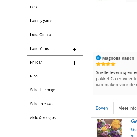
Istex
Lammy yarns
Lana Grossa
Lang Yarns
ren
Christel Vanderlinden
30-7-2026
Magnolia Ranch
Phildar
Snelle levering. En prima garen
Snelle levering en e
Rico
pakket Ga er weer l
van maken voor de 
les
Schachenmayr
e
Scheepjeswol
Boven
Meer info
Aktie & koopjes
Ge
Gem
en 