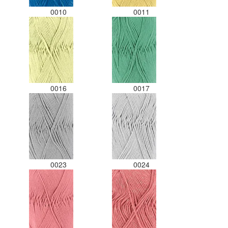
0010
0011
0016
0017
0023
0024