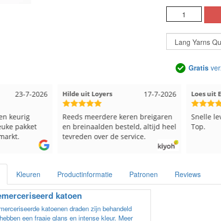
Gratis
ver
23-7-2026
Hilde uit Loyers
17-7-2026
Loes uit
en keurig
Reeds meerdere keren breigaren
Snelle le
euke pakket
en breinaalden besteld, altijd heel
Top.
markt.
tevreden over de service.
Kleuren
Productinformatie
Patronen
Reviews
merceriseerd katoen
erceriseerde katoenen draden zijn behandeld
hebben een fraaie glans en intense kleur. Meer