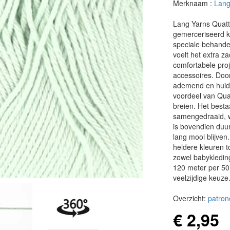
Merknaam :
Lang
Lang Yarns Quatt
gemerceriseerd ka
speciale behandel
voelt het extra za
comfortabele proj
accessoires. Door
ademend en huidvri
voordeel van Quatt
breien. Het besta
samengedraaid, w
is bovendien duu
lang mooi blijven
heldere kleuren to
zowel babykleding
120 meter per 50
veelzijdige keuze
Overzicht:
patron
€ 2,95