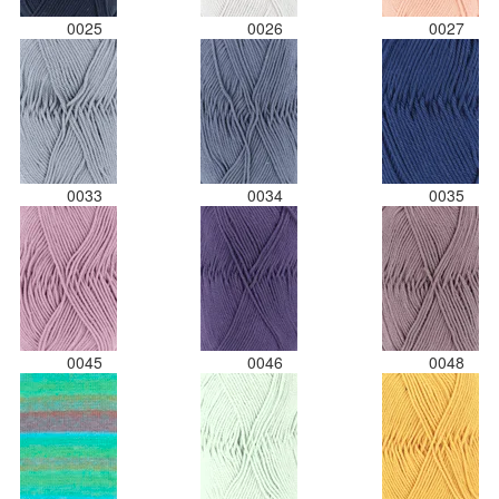
0025
0026
0027
0033
0034
0035
0045
0046
0048