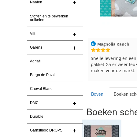
Naaien
Stoffen en te bewerken
artikelen
Vilt
Magnolia Ranch
23-7-2026
Hilde uit Loyers
Garens
Snelle levering en een keurig
Reeds meerdere keren
Adriafil
pakket Ga er weer leuke pakket van
en breinaalden besteld
maken voor de markt.
tevreden over de servi
Borgo de Pazzi
Cheval Blanc
Boven
Boeken sch
DMC
Boeken sche
Durable
Garnstudio DROPS