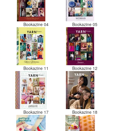
er nu verschillende kleuren vezels
in het zwart. Dat vind ik erg
jammer. Als ik nu wil nabestellen
moet ik maar hopen dat ik de juist
kleurcode bij de juiste bol heb
3
Bookazine 04
Bookazine 05
gedaan. Misschien een tip om de
kleuren apart in te pakken met een
sticker welke kleur het is?
Desondanks zou ik deze shop zeke
wel aanbevelen wat betreft de
viltwol. Goede prijs/kwaliteit
verhouding.
0
Bookazine 11
Bookazine 12
6
Bookazine 17
Bookazine 18