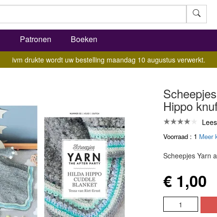
l
Patronen
Boeken
ivm drukte wordt uw bestelling maandag 10 augustus verwerkt.
Scheepjes 
Hippo knu
Lees
Voorraad : 1
Meer 
Scheepjes Yarn af
€ 1,00