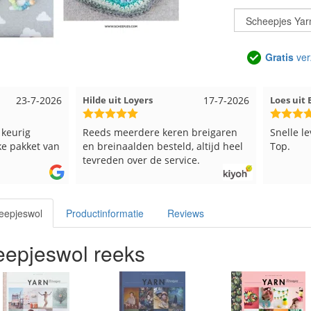
Gratis
ver
17-7-2026
Loes uit EMMELOORD
12-7-2026
Nell uit
 breigaren
Snelle levering en keurig verpakt.
Goed ver
, altijd heel
Top.
ce.
eepjeswol
Productinformatie
Reviews
epjeswol reeks