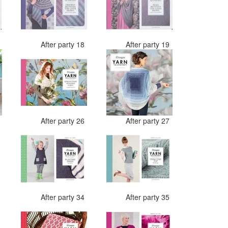
7
After party 18
After party 19
4
After party 26
After party 27
2
After party 34
After party 35