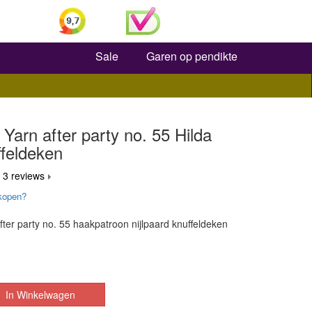
Zoeken
Sale
Garen op pendikte
Yarn after party no. 55 Hilda
ffeldeken
 3 reviews
kopen?
ter party no. 55 haakpatroon nijlpaard knuffeldeken