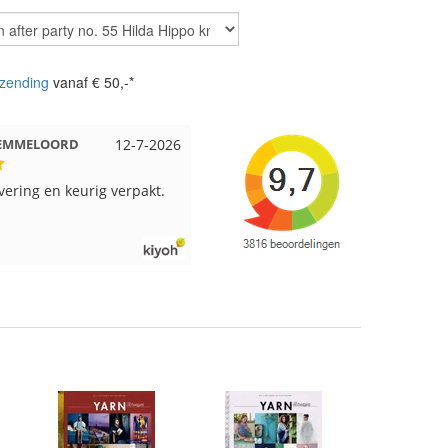
zending
vanaf € 50,-*
 Beuningen
12-7-2026
Wendy uit Amsterdam
11-7-202
pakt en snelgeleverd
Ruime keus aan viltwol, mooie
kleuren en goede kwaliteit. Snel
verzonden. Enigste wat ik een
beetje jammer vind is dat alles los
in een doos word gedaan. Had veel
verschillende kleuren blauw en
paars besteld en dat word zo los in
een doos gestopt. Geen kleur code
en de vezels waren in elkaar gaan
zitten. Moet nu zelf uitzoeken
welke kleurcode bij welke bol hoort
Had ook 3x 50 gram zwart besteld
maar door de andere bollen zitten