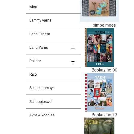
Istex
Lammy yarns
pimpelmees
Lana Grossa
Lang Yarns
Phildar
Bookazine 06
Rico
Schachenmayr
Scheepjeswol
Bookazine 13
Aktie & koopjes