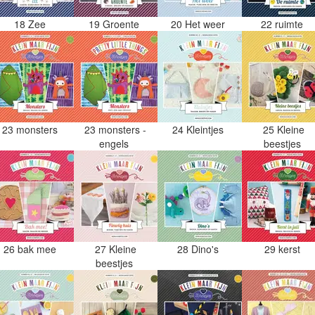
18 Zee
19 Groente
20 Het weer
22 ruimte
23 monsters
23 monsters -
24 Kleintjes
25 Kleine
engels
beestjes
26 bak mee
27 Kleine
28 Dino's
29 kerst
beestjes