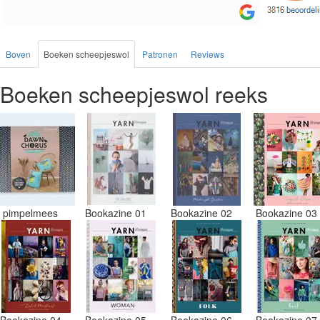
Boven
Boeken scheepjeswol
Patronen
Reviews
Boeken scheepjeswol reeks
pimpelmees
Bookazine 01
Bookazine 02
Bookazine 0
Bookazine 04
Bookazine 05
Bookazine 06
Bookazine 0