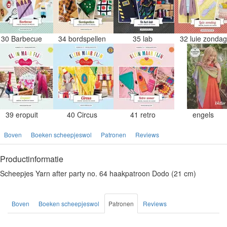
30 Barbecue
34 bordspellen
35 lab
32 luie zonda
39 eropuit
40 Circus
41 retro
engels
Boven
Boeken scheepjeswol
Patronen
Reviews
Productinformatie
Scheepjes Yarn after party no. 64 haakpatroon Dodo (21 cm)
Boven
Boeken scheepjeswol
Patronen
Reviews