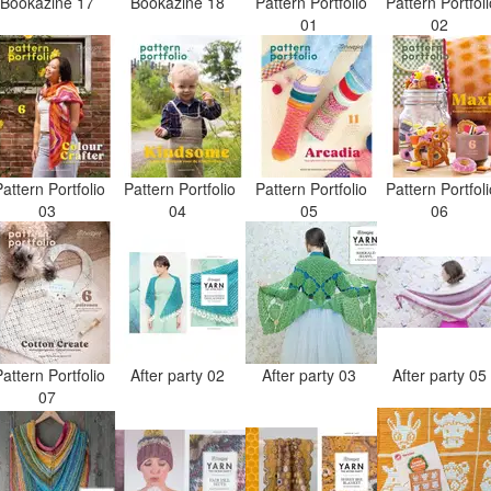
Bookazine 17
Bookazine 18
Pattern Portfolio
Pattern Portfol
01
02
attern Portfolio
Pattern Portfolio
Pattern Portfolio
Pattern Portfol
03
04
05
06
attern Portfolio
After party 02
After party 03
After party 0
07