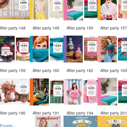
After party 148
After party 149
After party 150
After party 15
After party 159
After party 160
After party 162
After party 16
After party 190
After party 191
After party 194
After party 20