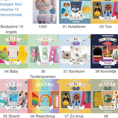
Bookazine 15
1000
01 Huisdieren
03 Tuin
engels
04 Baby
36
37 Voorlezen
38 Koninklijk
Tandenpoetsen
05 Strand
06 Regenboog
07 Zo knus
08