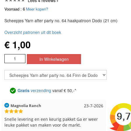
Lees 4 reviews
Voorraad : 6
Meer kopen?
Scheepjes Yarn after party no. 64 haakpatroon Dodo (21 cm)
Overzicht patronen uit dit boek
€ 1,00
Gratis
verzending
vanaf € 50,-*
Magnolia Ranch
23-7-2026
Hilde uit 
Snelle levering en een keurig pakket Ga er weer
Reeds me
leuke pakket van maken voor de markt.
besteld, a