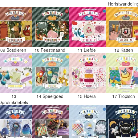
Herfstwandeli
09 Bosdieren
10 Feestmaand
11 Liefde
12 Katten
13
14 Speelgoed
15 Hoera
17 Tropisch
Opruimkriebels