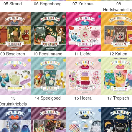
05 Strand
06 Regenboog
07 Zo knus
08
Herfstwandeli
09 Bosdieren
10 Feestmaand
11 Liefde
12 Katten
13
14 Speelgoed
15 Hoera
17 Tropisch
Opruimkriebels