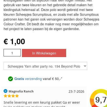
knoopsgaten tillen dit stijlicoon naar een hoger niveau. Het
gebruik van twee kleuren en het gebreide detail maken het
kledingstuk helemaal af. Deze polo wordt gebreid met twee
kleuren Scheepjes Scrumptious, en zoals met alle Scrumptious
patronen kan het garen ook vervangen worden door Scheepjes
Colour Crafter. Dit biedt de maker nog meer mogelijkheden om
het project te laten passen bij de eigen garderobe.
€ 1,00
Gratis
verzending
vanaf € 50,-*
Hilde uit Loyers
17-7-2026
Loes uit
Reeds meerdere keren breigaren en breinaalden
Snelle le