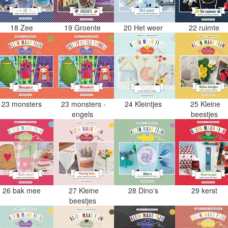
18 Zee
19 Groente
20 Het weer
22 ruimte
23 monsters
23 monsters -
24 Kleintjes
25 Kleine
engels
beestjes
26 bak mee
27 Kleine
28 Dino's
29 kerst
beestjes