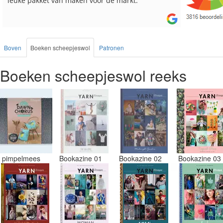
besteld, altijd heel tevreden over de service.
Boven
Boeken scheepjeswol
Patronen
Boeken scheepjeswol reeks
pimpelmees
Bookazine 01
Bookazine 02
Bookazine 0