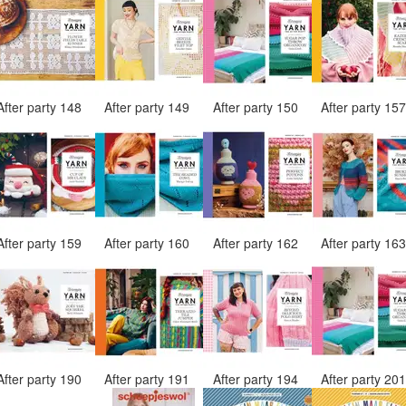
After party 148
After party 149
After party 150
After party 15
After party 159
After party 160
After party 162
After party 16
After party 190
After party 191
After party 194
After party 20