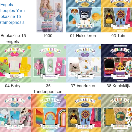
Bookazine 15
1000
01 Huisdieren
03 Tuin
engels
04 Baby
36
37 Voorlezen
38 Koninklijk
Tandenpoetsen