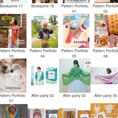
Bookazine 17
Bookazine 18
Pattern Portfolio
Pattern Portfol
01
02
attern Portfolio
Pattern Portfolio
Pattern Portfolio
Pattern Portfol
03
04
05
06
attern Portfolio
After party 02
After party 03
After party 0
07