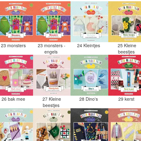
23 monsters
23 monsters -
24 Kleintjes
25 Kleine
engels
beestjes
26 bak mee
27 Kleine
28 Dino's
29 kerst
beestjes