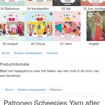
30 Barbecue
34 bordspellen
35 lab
32 luie zonda
39 eropuit
40 Circus
41 retro
engels
Boven
Boeken scheepjeswol
Patronen
Productinformatie
Blad met haakpatroon voor het haken van een mok in de vorm van
een kerstman.
Boven
Boeken scheepjeswol
Patronen
Patronen Scheepjes Yarn after