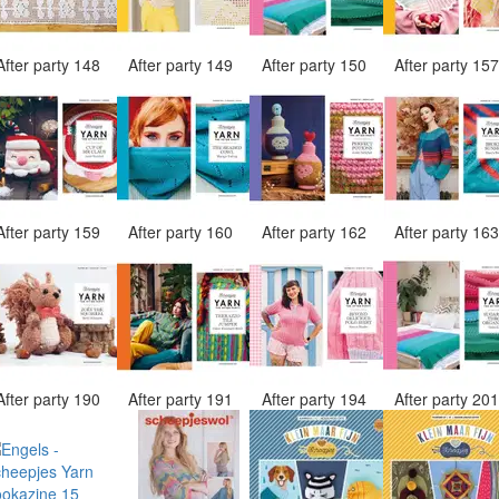
After party 148
After party 149
After party 150
After party 15
After party 159
After party 160
After party 162
After party 16
After party 190
After party 191
After party 194
After party 20