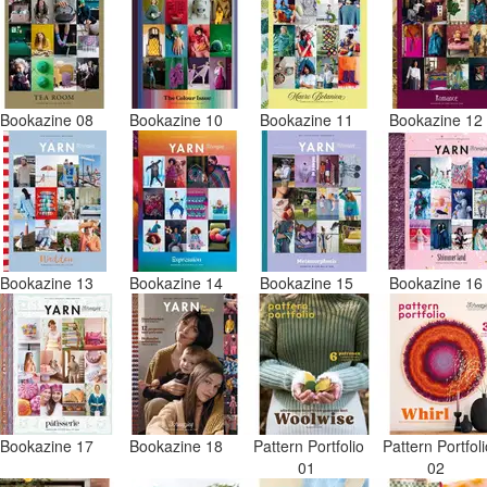
Bookazine 08
Bookazine 10
Bookazine 11
Bookazine 1
Bookazine 13
Bookazine 14
Bookazine 15
Bookazine 1
Bookazine 17
Bookazine 18
Pattern Portfolio
Pattern Portfol
01
02