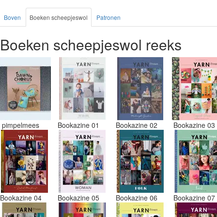
Boven
Boeken scheepjeswol
Patronen
Boeken scheepjeswol reeks
pimpelmees
Bookazine 01
Bookazine 02
Bookazine 0
Bookazine 04
Bookazine 05
Bookazine 06
Bookazine 0