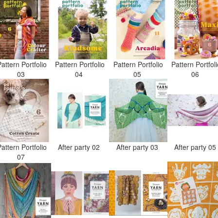
attern Portfolio
Pattern Portfolio
Pattern Portfolio
Pattern Portfol
03
04
05
06
attern Portfolio
After party 02
After party 03
After party 0
07