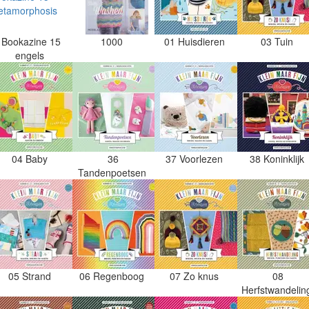
Bookazine 15
1000
01 Huisdieren
03 Tuin
engels
04 Baby
36
37 Voorlezen
38 Koninklijk
Tandenpoetsen
05 Strand
06 Regenboog
07 Zo knus
08
Herfstwandeli