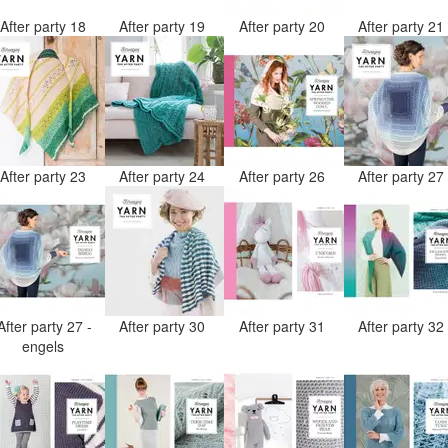
After party 18
After party 19
After party 20
After party 2
After party 23
After party 24
After party 26
After party 2
After party 27 -
After party 30
After party 31
After party 3
engels