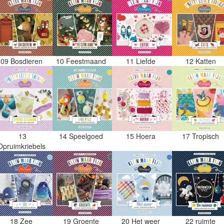
09 Bosdieren
10 Feestmaand
11 Liefde
12 Katten
13
14 Speelgoed
15 Hoera
17 Tropisch
Opruimkriebels
18 Zee
19 Groente
20 Het weer
22 ruimte