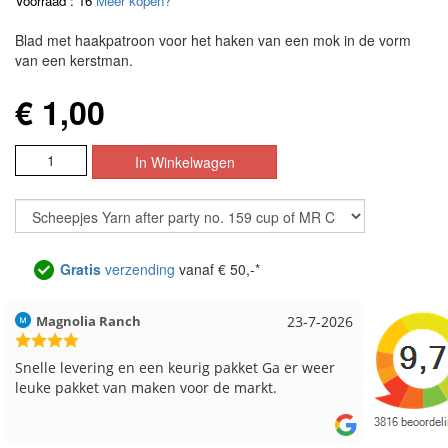
Voorraad : 16
Meer kopen?
Blad met haakpatroon voor het haken van een mok in de vorm
van een kerstman.
€ 1,00
Gratis
verzending
vanaf € 50,-*
Hilde uit Loyers
17-7-2026
Loes uit
Reeds meerdere keren breigaren en breinaalden
Snelle le
besteld, altijd heel tevreden over de service.