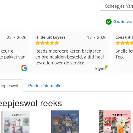
Gratis
ver
17-7-2026
Loes uit EMMELOORD
12-7-2026
Nell
eren breigaren
Snelle levering en keurig verpakt.
Goe
teld, altijd heel
Top.
service.
eepjeswol
Productinformatie
epjeswol reeks