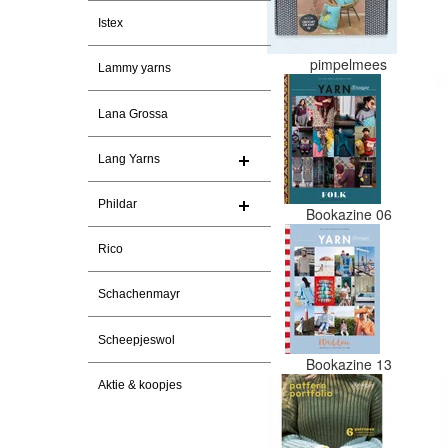
Istex
pimpelmees
Lammy yarns
Lana Grossa
Lang Yarns
Phildar
Bookazine 06
Rico
Schachenmayr
Scheepjeswol
Bookazine 13
Aktie & koopjes