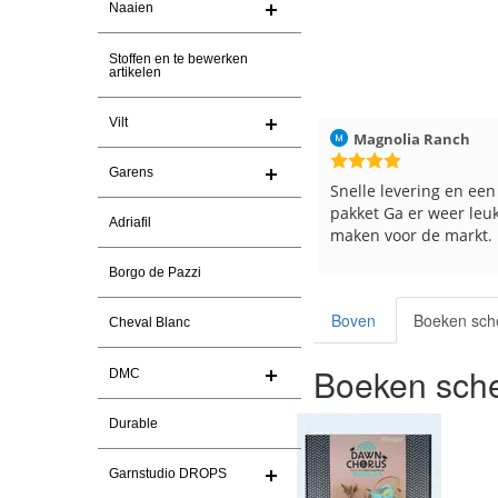
Naaien
Stoffen en te bewerken
artikelen
Vilt
2026
Magnolia Ranch
23-7-2026
Hilde uit Loyers
Garens
Snelle levering en een keurig
Reeds meerdere k
pakket Ga er weer leuke pakket van
en breinaalden bes
Adriafil
maken voor de markt.
tevreden over de 
Borgo de Pazzi
Boven
Boeken sch
Cheval Blanc
Boeken sche
DMC
Durable
Garnstudio DROPS