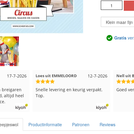
Gratis
ver
12-7-2026
Nell uit Beuningen
12-7-2026
Wendy u
rig verpakt.
Goed verpakt en snelgeleverd
Ruime ke
kleuren 
verzonde
beetje j
in een d
verschil
eepjeswol
Productinformatie
Patronen
Reviews
paars be
een doos