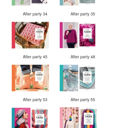
2
After party 34
After party 35
4
After party 45
After party 48
3
After party 53
After party 55