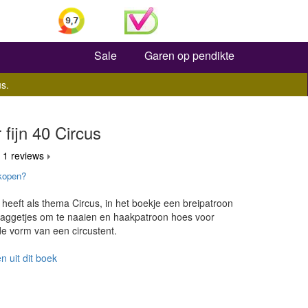
Zoeken
Sale
Garen op pendikte
s.
 fijn 40 Circus
 1 reviews
kopen?
0 heeft als thema Circus, in het boekje een breipatroon
vlaggetjes om te naaien en haakpatroon hoes voor
de vorm van een circustent.
n uit dit boek