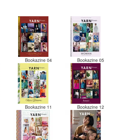
zels waren in elkaar gaan
Moet nu zelf uitzoeken
eurcode bij welke bol hoort.
3x 50 gram zwart besteld
r de andere bollen zitten
rschillende kleuren vezels
art. Dat vind ik erg
Als ik nu wil nabestellen
maar hopen dat ik de juiste
e bij de juiste bol heb
3
Bookazine 04
Bookazine 05
Misschien een tip om de
apart in te pakken met een
elke kleur het is?
ks zou ik deze shop zeker
evelen wat betreft de
Goede prijs/kwaliteit
ng.
0
Bookazine 11
Bookazine 12