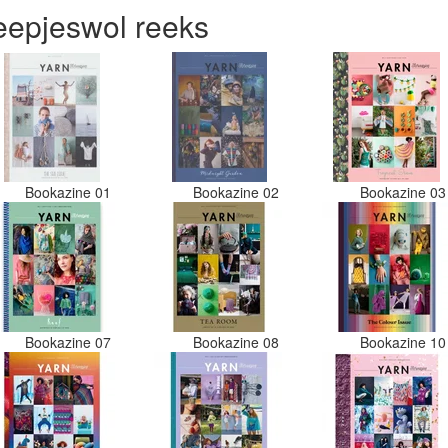
en de ve
epjeswol reeks
zitten. 
welke kl
Had ook 
maar doo
er nu ve
in het zw
jammer. 
moet ik 
kleurcod
Bookazine 01
Bookazine 02
Bookazine 0
gedaan. 
kleuren 
sticker w
Desondan
wel aanb
viltwol. 
verhoudi
Bookazine 07
Bookazine 08
Bookazine 1