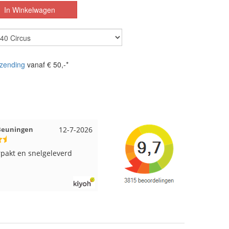
zending
vanaf € 50,-*
it Amsterdam
11-7-2026
Anja uit Druten
10-7-202
us aan viltwol, mooie
Altijd alles op voorraad en een
en goede kwaliteit. Snel
supersnelle levering!
n. Enigste wat ik een
ammer vind is dat alles los
oos word gedaan. Had veel
lende kleuren blauw en
steld en dat word zo los in
 gestopt. Geen kleur codes