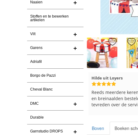
Naaien
Stoffen en te bewerken
artikelen
Vilt
Garens
Adriafil
Borgo de Pazzi
Hilde uit Loyers
17-7-2026
Loes uit EMMELOORD
Cheval Blanc
Reeds meerdere keren breigaren
Snelle levering en keu
en breinaalden besteld, altijd heel
Top.
DMC
tevreden over de service.
Durable
Boven
Boeken sch
Garnstudio DROPS