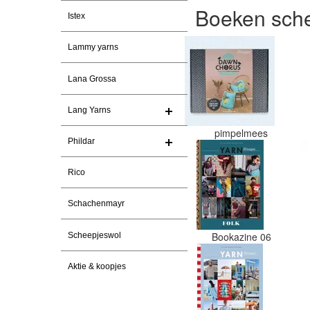
Boeken sche
Istex
Lammy yarns
Lana Grossa
Lang Yarns
pimpelmees
Phildar
Rico
Schachenmayr
Bookazine 06
Scheepjeswol
Aktie & koopjes