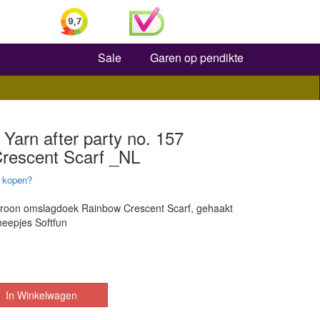
Zoeken
Sale
Garen op pendikte
Yarn after party no. 157
rescent Scarf _NL
 kopen?
roon omslagdoek Rainbow Crescent Scarf, gehaakt
heepjes Softfun