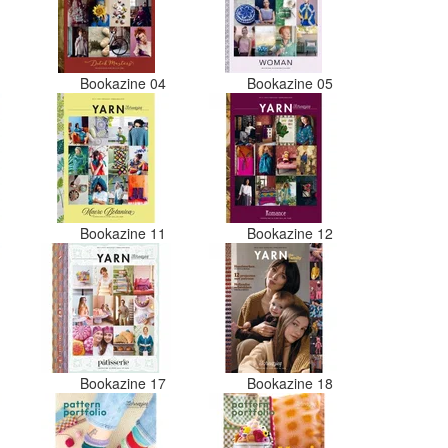
er nu verschillende kleuren vezels
in het zwart. Dat vind ik erg
jammer. Als ik nu wil nabestellen
moet ik maar hopen dat ik de juist
kleurcode bij de juiste bol heb
3
Bookazine 04
Bookazine 05
gedaan. Misschien een tip om de
kleuren apart in te pakken met een
sticker welke kleur het is?
Desondanks zou ik deze shop zeke
wel aanbevelen wat betreft de
viltwol. Goede prijs/kwaliteit
verhouding.
0
Bookazine 11
Bookazine 12
6
Bookazine 17
Bookazine 18