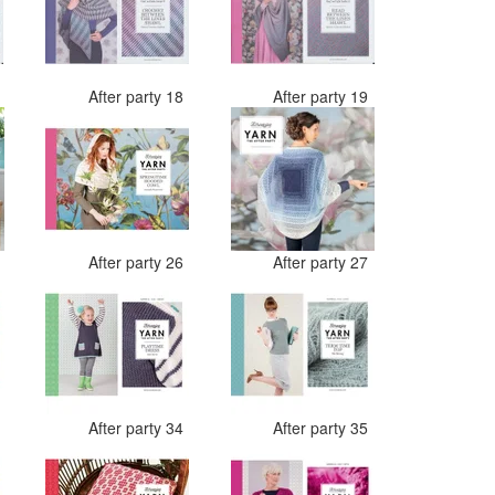
7
After party 18
After party 19
4
After party 26
After party 27
2
After party 34
After party 35