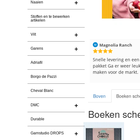
Naaien
Stoffen en te bewerken
artikelen
Vilt
Magnolia Ranch
23-7-2026
Hilde uit Loyers
Garens
Snelle levering en een keurig
Reeds meerdere keren
Adriafil
pakket Ga er weer leuke pakket van
en breinaalden besteld
maken voor de markt.
tevreden over de servi
Borgo de Pazzi
Cheval Blanc
Boven
Boeken sch
DMC
Boeken sche
Durable
Garnstudio DROPS