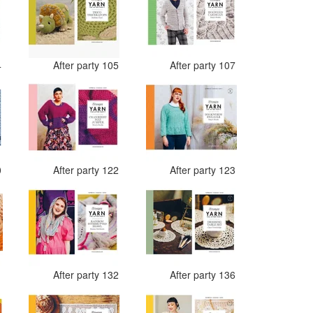
4
After party 105
After party 107
0
After party 122
After party 123
1
After party 132
After party 136