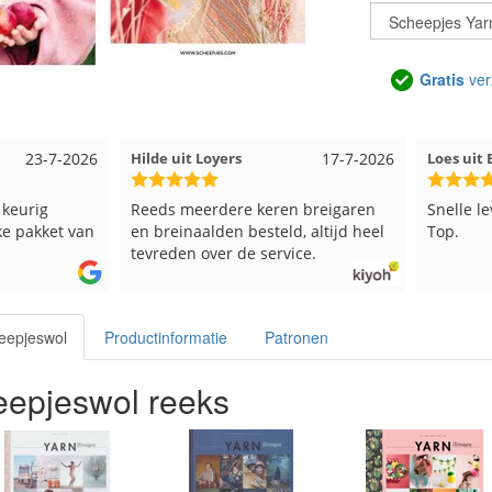
Gratis
ver
17-7-2026
Loes uit EMMELOORD
12-7-2026
Nell uit
 breigaren
Snelle levering en keurig verpakt.
Goed ver
, altijd heel
Top.
ce.
eepjeswol
Productinformatie
Patronen
epjeswol reeks