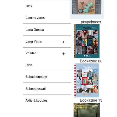
Istex
Lammy yarns
pimpelmees
Lana Grossa
Lang Yarns
Phildar
Bookazine 06
Rico
Schachenmayr
Scheepjeswol
Bookazine 13
Aktie & koopjes