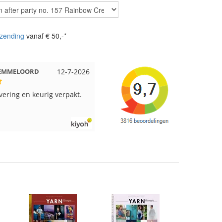
zending
vanaf € 50,-*
 Beuningen
12-7-2026
Wendy uit Amsterdam
11-7-202
pakt en snelgeleverd
Ruime keus aan viltwol, mooie
kleuren en goede kwaliteit. Snel
verzonden. Enigste wat ik een
beetje jammer vind is dat alles los
in een doos word gedaan. Had veel
verschillende kleuren blauw en
paars besteld en dat word zo los in
een doos gestopt. Geen kleur code
en de vezels waren in elkaar gaan
zitten. Moet nu zelf uitzoeken
welke kleurcode bij welke bol hoort
Had ook 3x 50 gram zwart besteld
maar door de andere bollen zitten