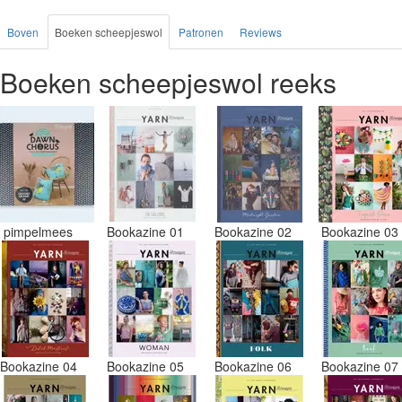
Boven
Boeken scheepjeswol
Patronen
Reviews
Boeken scheepjeswol reeks
pimpelmees
Bookazine 01
Bookazine 02
Bookazine 0
Bookazine 04
Bookazine 05
Bookazine 06
Bookazine 0