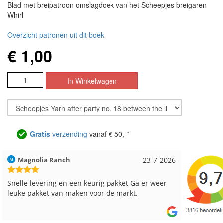
Blad met breipatroon omslagdoek van het Scheepjes breigaren
Whirl
Overzicht patronen uit dit boek
€ 1,00
Gratis
verzending
vanaf € 50,-*
23-7-2026
Hilde uit Loyers
g pakket Ga er weer
Reeds meerdere keren breigaren en bre
 de markt.
besteld, altijd heel tevreden over de serv