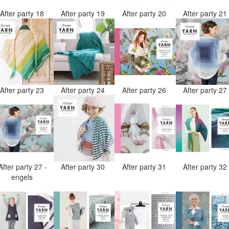
After party 18
After party 19
After party 20
After party 2
After party 23
After party 24
After party 26
After party 2
After party 27 -
After party 30
After party 31
After party 3
engels