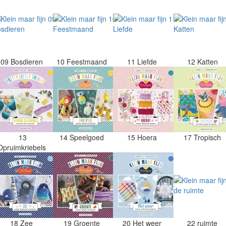
09 Bosdieren
10 Feestmaand
11 Liefde
12 Katten
13
14 Speelgoed
15 Hoera
17 Tropisch
Opruimkriebels
18 Zee
19 Groente
20 Het weer
22 ruimte