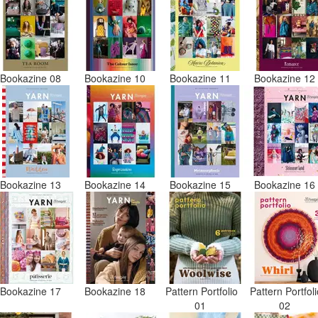
Bookazine 08
Bookazine 10
Bookazine 11
Bookazine 1
Bookazine 13
Bookazine 14
Bookazine 15
Bookazine 1
Bookazine 17
Bookazine 18
Pattern Portfolio
Pattern Portfol
01
02