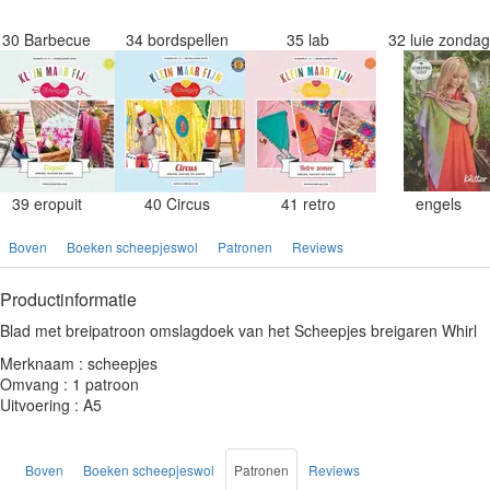
30 Barbecue
34 bordspellen
35 lab
32 luie zonda
39 eropuit
40 Circus
41 retro
engels
Boven
Boeken scheepjeswol
Patronen
Reviews
Productinformatie
Blad met breipatroon omslagdoek van het Scheepjes breigaren Whirl
Merknaam : scheepjes
Omvang : 1 patroon
Uitvoering : A5
Boven
Boeken scheepjeswol
Patronen
Reviews