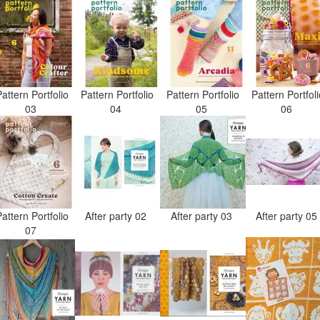
attern Portfolio
Pattern Portfolio
Pattern Portfolio
Pattern Portfol
03
04
05
06
attern Portfolio
After party 02
After party 03
After party 0
07