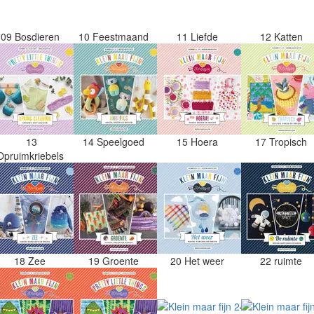
09 Bosdieren
10 Feestmaand
11 Liefde
12 Katten
13
14 Speelgoed
15 Hoera
17 Tropisch
Opruimkriebels
18 Zee
19 Groente
20 Het weer
22 ruimte