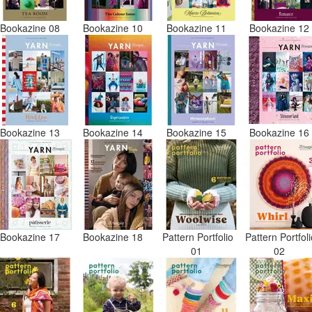
Bookazine 08
Bookazine 10
Bookazine 11
Bookazine 1
Bookazine 13
Bookazine 14
Bookazine 15
Bookazine 1
Bookazine 17
Bookazine 18
Pattern Portfolio
Pattern Portfol
01
02