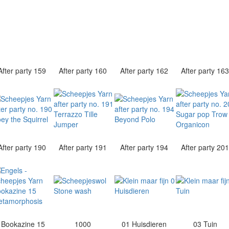
After party 159
After party 160
After party 162
After party 16
After party 190
After party 191
After party 194
After party 20
Bookazine 15
1000
01 Huisdieren
03 Tuin