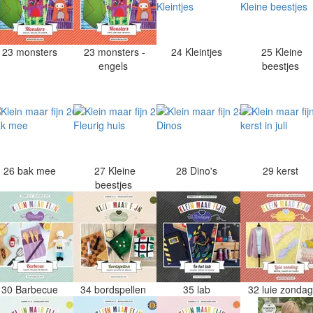
23 monsters
23 monsters -
24 Kleintjes
25 Kleine
engels
beestjes
26 bak mee
27 Kleine
28 Dino's
29 kerst
beestjes
30 Barbecue
34 bordspellen
35 lab
32 luie zonda