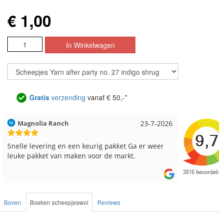
€ 1,00
Gratis
verzending
vanaf € 50,-*
Hilde uit Loyers
17-7-2026
Loes uit
Reeds meerdere keren breigaren en breinaalden
Snelle le
besteld, altijd heel tevreden over de service.
Boven
Boeken scheepjeswol
Reviews