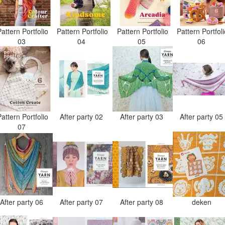
attern Portfolio
Pattern Portfolio
Pattern Portfolio
Pattern Portfol
03
04
05
06
attern Portfolio
After party 02
After party 03
After party 0
07
After party 06
After party 07
After party 08
deken