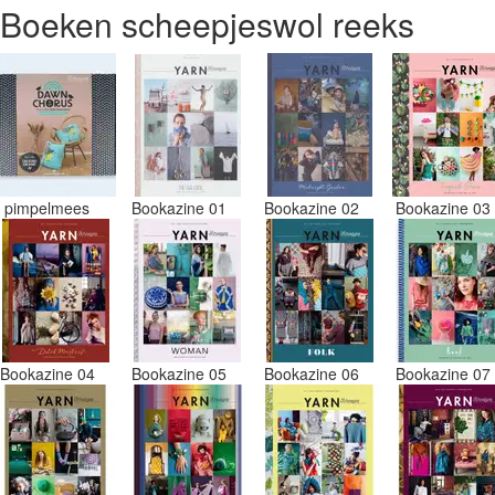
Boeken scheepjeswol reeks
pimpelmees
Bookazine 01
Bookazine 02
Bookazine 0
Bookazine 04
Bookazine 05
Bookazine 06
Bookazine 0