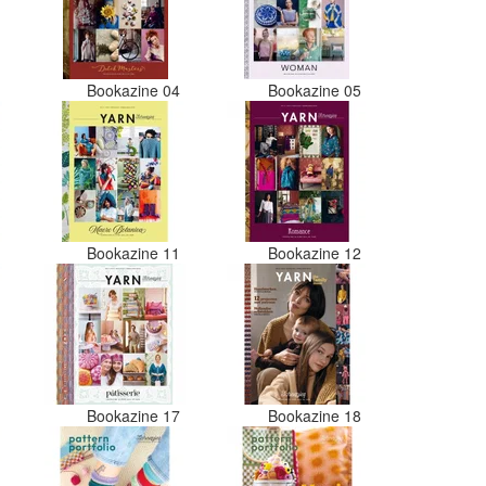
er nu verschillende kleuren vezels
in het zwart. Dat vind ik erg
jammer. Als ik nu wil nabestellen
moet ik maar hopen dat ik de juist
kleurcode bij de juiste bol heb
3
Bookazine 04
Bookazine 05
gedaan. Misschien een tip om de
kleuren apart in te pakken met een
sticker welke kleur het is?
Desondanks zou ik deze shop zeke
wel aanbevelen wat betreft de
viltwol. Goede prijs/kwaliteit
verhouding.
0
Bookazine 11
Bookazine 12
6
Bookazine 17
Bookazine 18