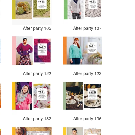
4
After party 105
After party 107
0
After party 122
After party 123
1
After party 132
After party 136