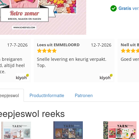
Gratis
ver
17-7-2026
Loes uit EMMELOORD
12-7-2026
Nell uit
 breigaren
Snelle levering en keurig verpakt.
Goed ver
, altijd heel
Top.
ce.
eepjeswol
Productinformatie
Patronen
epjeswol reeks