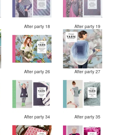
7
After party 18
After party 19
4
After party 26
After party 27
2
After party 34
After party 35