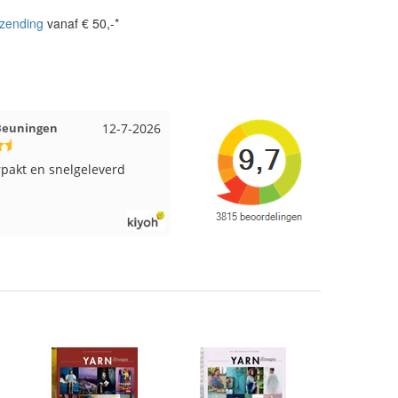
zending
vanaf € 50,-*
 Beuningen
12-7-2026
Wendy uit Amsterdam
11-7-202
pakt en snelgeleverd
Ruime keus aan viltwol, mooie
kleuren en goede kwaliteit. Snel
verzonden. Enigste wat ik een
beetje jammer vind is dat alles los
in een doos word gedaan. Had veel
verschillende kleuren blauw en
paars besteld en dat word zo los in
een doos gestopt. Geen kleur code
en de vezels waren in elkaar gaan
zitten. Moet nu zelf uitzoeken
welke kleurcode bij welke bol hoort
Had ook 3x 50 gram zwart besteld
maar door de andere bollen zitten