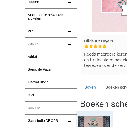
Naaien
Stoffen en te bewerken
artikelen
Vilt
Magnolia Ranch
23-7-2026
Hilde uit Loyers
Garens
Snelle levering en een keurig
Reeds meerdere keren
Adriafil
pakket Ga er weer leuke pakket van
en breinaalden besteld
maken voor de markt.
tevreden over de servi
Borgo de Pazzi
Cheval Blanc
Boven
Boeken sch
DMC
Boeken sche
Durable
Garnstudio DROPS