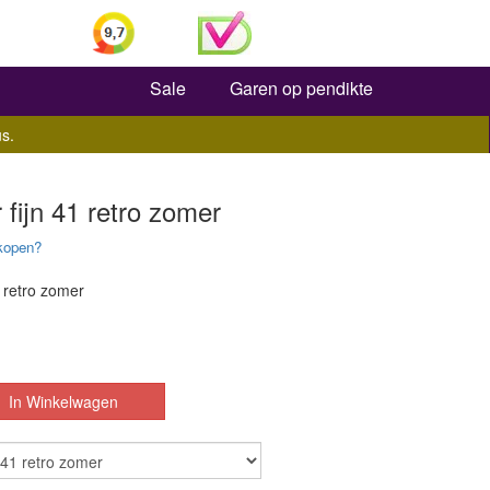
Zoeken
Sale
Garen op pendikte
s.
 fijn 41 retro zomer
kopen?
1 retro zomer