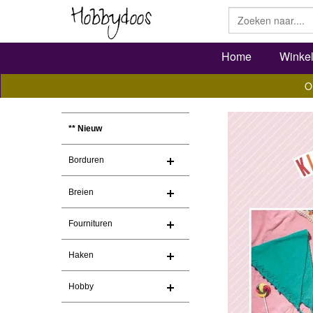
Home
Winke
O
** Nieuw
Borduren
Breien
Fournituren
Haken
Hobby