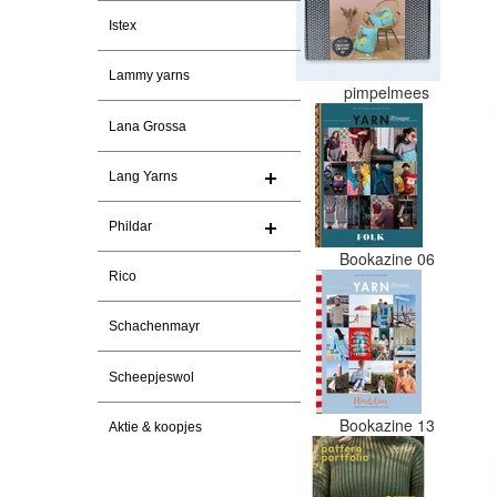
Istex
Lammy yarns
pimpelmees
Lana Grossa
Lang Yarns
Phildar
Bookazine 06
Rico
Schachenmayr
Scheepjeswol
Bookazine 13
Aktie & koopjes