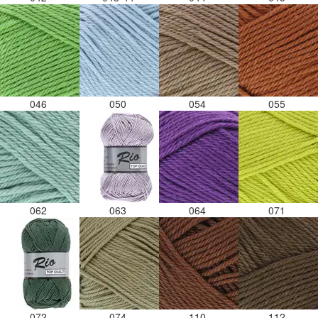
046
050
054
055
062
063
064
071
072
074
110
112