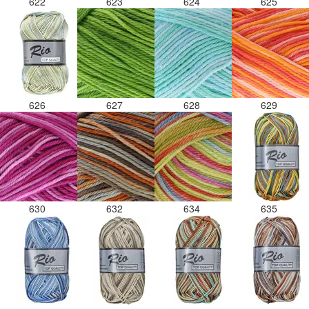
622
623
624
625
626
627
628
629
630
632
634
635