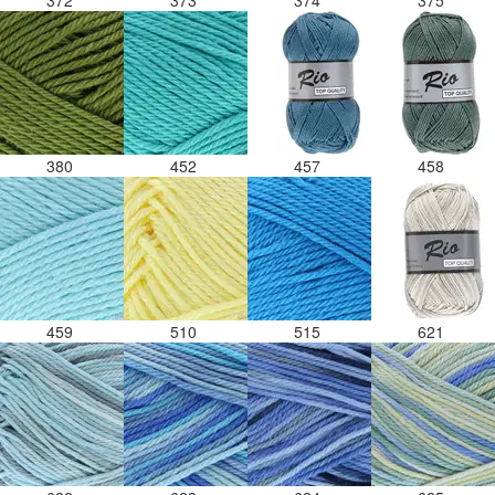
372
373
374
375
380
452
457
458
459
510
515
621