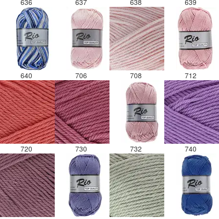
636
637
638
639
640
706
708
712
720
730
732
740