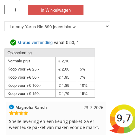
Gratis
verzending
vanaf € 50,-*
Oploopkorting
Normale prijs
€ 2,10
Koop voor +€ 25,-
€ 2,00
5%
Koop voor +€ 50,-
€ 1,95
7%
Koop voor +€ 100,-
€ 1,89
10%
Koop voor +€ 150,-
€ 1,79
15%
Hilde uit Loyers
17-7-2026
Loes uit 
Reeds meerdere keren breigaren en
Snelle leve
breinaalden besteld, altijd heel tevreden over
de service.