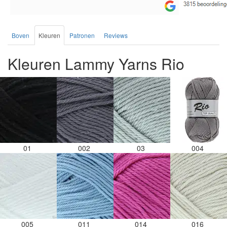
Boven
Kleuren
Patronen
Reviews
Kleuren Lammy Yarns Rio
01
002
03
004
005
011
014
016