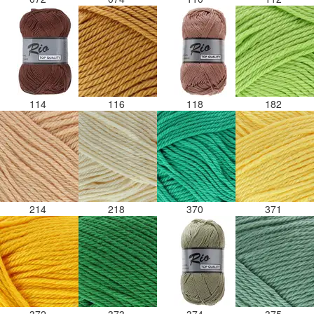
114
116
118
182
214
218
370
371