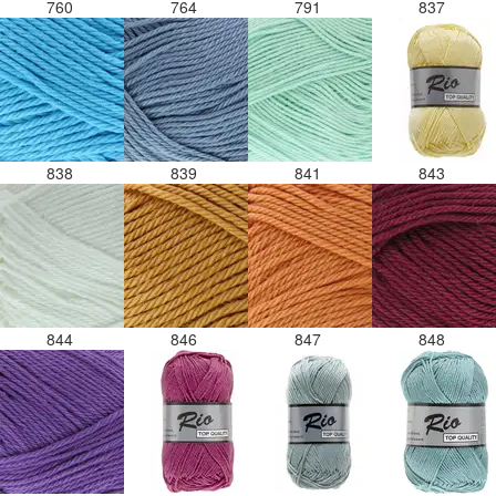
760
764
791
837
838
839
841
843
844
846
847
848