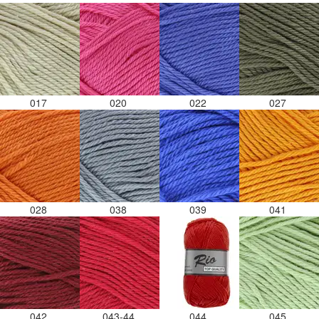
017
020
022
027
028
038
039
041
042
043-44
044
045