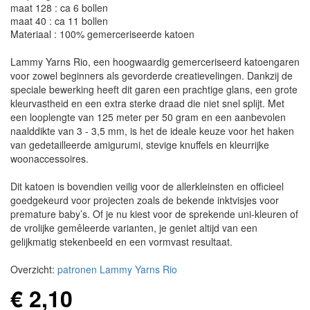
maat 128 : ca 6 bollen
maat 40 : ca 11 bollen
Materiaal : 100% gemerceriseerde katoen
Lammy Yarns Rio, een hoogwaardig gemerceriseerd katoengaren
voor zowel beginners als gevorderde creatievelingen. Dankzij de
speciale bewerking heeft dit garen een prachtige glans, een grote
kleurvastheid en een extra sterke draad die niet snel splijt. Met
een looplengte van 125 meter per 50 gram en een aanbevolen
naalddikte van 3 - 3,5 mm, is het de ideale keuze voor het haken
van gedetailleerde amigurumi, stevige knuffels en kleurrijke
woonaccessoires.
Dit katoen is bovendien veilig voor de allerkleinsten en officieel
goedgekeurd voor projecten zoals de bekende inktvisjes voor
premature baby’s. Of je nu kiest voor de sprekende uni-kleuren of
de vrolijke gemêleerde varianten, je geniet altijd van een
gelijkmatig stekenbeeld en een vormvast resultaat.
Overzicht:
patronen Lammy Yarns Rio
€ 2,10