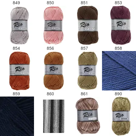
849
850
851
853
854
856
857
858
859
860
861
890