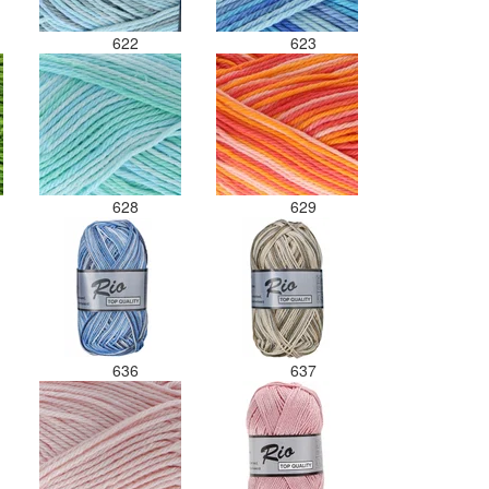
622
623
628
629
636
637