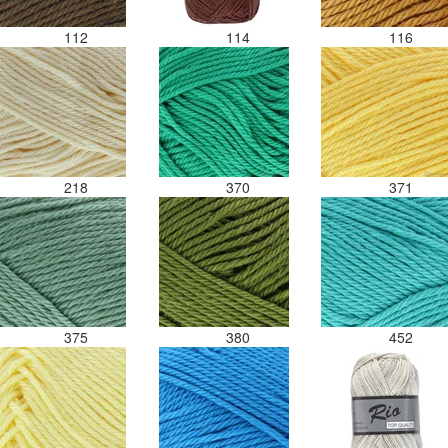
112
114
116
218
370
371
375
380
452