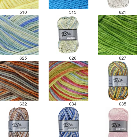
510
515
621
625
626
627
632
634
635