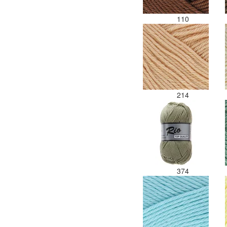
110
214
374