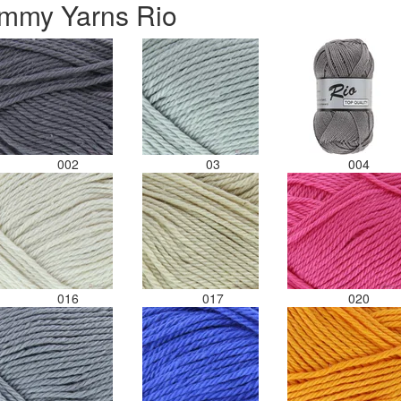
ammy Yarns Rio
002
03
004
016
017
020