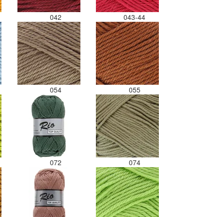
042
043-44
054
055
072
074