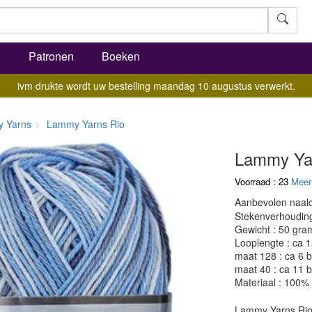
l
Patronen
Boeken
ivm drukte wordt uw bestelling maandag 10 augustus verwerkt.
 Yarns
Lammy Yarns Rio
Lammy Yar
Voorraad : 23
Meer
Aanbevolen naald
Stekenverhouding:
Gewicht : 50 gra
Looplengte : ca 
maat 128 : ca 6 b
maat 40 : ca 11 b
Materiaal : 100%
Lammy Yarns Rio