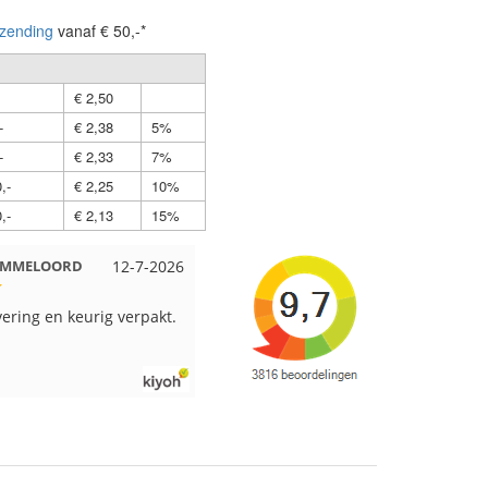
zending
vanaf € 50,-*
€ 2,50
-
€ 2,38
5%
-
€ 2,33
7%
,-
€ 2,25
10%
,-
€ 2,13
15%
 EMMELOORD
12-7-2026
Nell uit Beuningen
12-7-2026
vering en keurig verpakt.
Goed verpakt en snelgeleverd