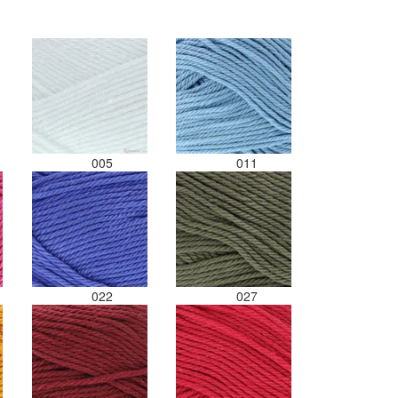
005
011
022
027