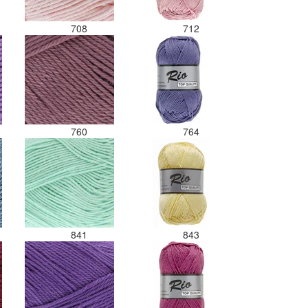
708
712
760
764
841
843