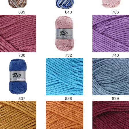
639
640
706
730
732
740
837
838
839