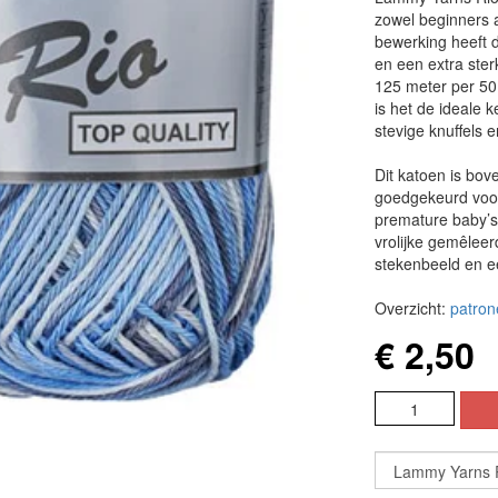
zowel beginners a
bewerking heeft d
en een extra sterk
125 meter per 50
is het de ideale 
stevige knuffels 
Dit katoen is bove
goedgekeurd voor
premature baby’s.
vrolijke gemêleerd
stekenbeeld en e
Overzicht:
patron
€ 2,50