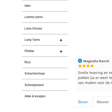
Istex
Lammy yarns
Lana Grossa
Lang Yarns
Phildar
ren
Christel Vanderlinden
30-7-2026
Magnolia Ranch
Rico
Snelle levering. En prima garen
Snelle levering en e
Schachenmayr
pakket Ga er weer l
van maken voor de 
Scheepjeswol
les
e
Aktie & koopjes
Boven
Kleuren