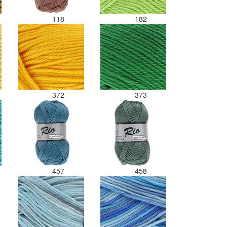
118
182
372
373
457
458