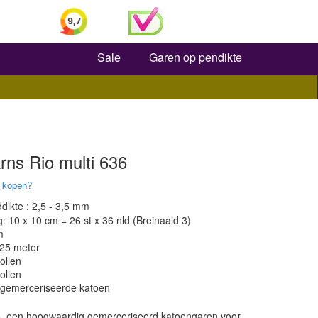
Zoeken
Sale
Garen op pendikte
ns Rio multi 636
 kopen?
dikte : 2,5 - 3,5 mm
 10 x 10 cm = 26 st x 36 nld (Breinaald 3)
m
125 meter
ollen
ollen
 gemerceriseerde katoen
, een hoogwaardig gemerceriseerd katoengaren voor