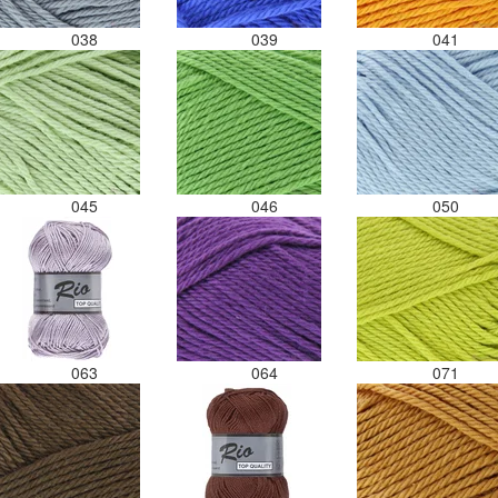
038
039
041
045
046
050
063
064
071