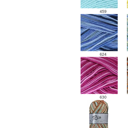
459
624
630