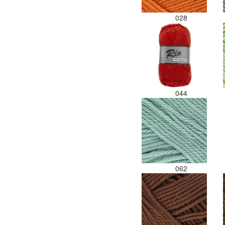
028
044
062