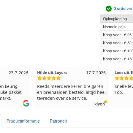
Gratis
ver
Oploopkorting
Normale prijs
Koop voor +€ 25,
Koop voor +€ 50,
Koop voor +€ 100
Koop voor +€ 150
23-7-2026
Hilde uit Loyers
17-7-2026
Loes uit
en keurig
Reeds meerdere keren breigaren
Snelle le
euke pakket
en breinaalden besteld, altijd heel
Top.
markt.
tevreden over de service.
Productinformatie
Patronen