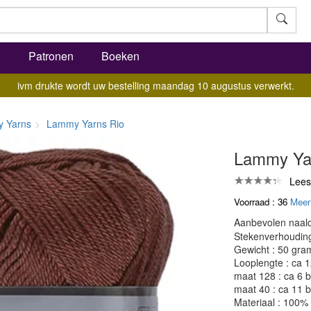
l
Patronen
Boeken
ivm drukte wordt uw bestelling maandag 10 augustus verwerkt.
 Yarns
Lammy Yarns Rio
Lammy Yar
Lees
Voorraad : 36
Meer
Aanbevolen naald
Stekenverhouding:
Gewicht : 50 gra
Looplengte : ca 
maat 128 : ca 6 b
maat 40 : ca 11 b
Materiaal : 100%