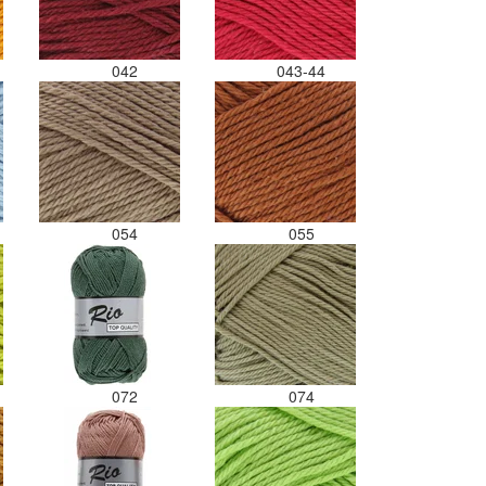
042
043-44
054
055
072
074