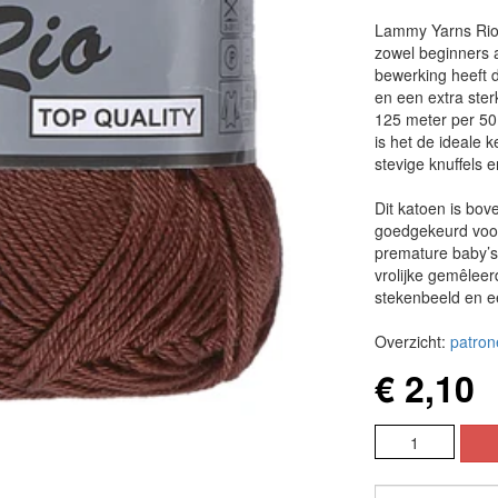
Lammy Yarns Rio
zowel beginners a
bewerking heeft d
en een extra sterk
125 meter per 50
is het de ideale 
stevige knuffels 
Dit katoen is bove
goedgekeurd voor
premature baby’s.
vrolijke gemêleerd
stekenbeeld en e
Overzicht:
patron
€ 2,10