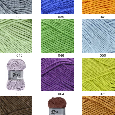
038
039
041
045
046
050
063
064
071