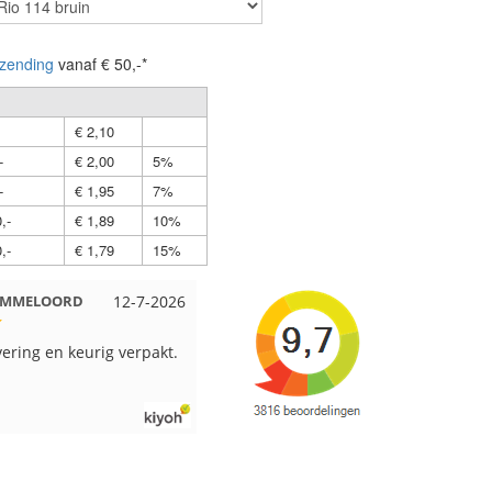
zending
vanaf € 50,-*
€ 2,10
-
€ 2,00
5%
-
€ 1,95
7%
,-
€ 1,89
10%
,-
€ 1,79
15%
Beuningen
12-7-2026
Wendy uit Amsterdam
11-7-2026
pakt en snelgeleverd
Ruime keus aan viltwol, mooie
kleuren en goede kwaliteit. Snel
verzonden. Enigste wat ik een
beetje jammer vind is dat alles los
in een doos word gedaan. Had
veel verschillende kleuren blauw
en paars besteld en dat word zo