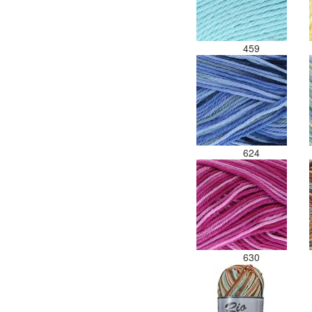
459
624
630