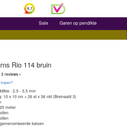
Zoeken
Sale
Garen op pendikte
ns Rio 114 bruin
 3 reviews
 kopen?
dikte : 2,5 - 3,5 mm
 10 x 10 cm = 26 st x 36 nld (Breinaald 3)
m
125 meter
ollen
ollen
 gemerceriseerde katoen