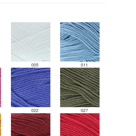
los in een doos gestopt. Geen
kleur codes en de vezels waren in
elkaar gaan zitten. Moet nu zelf
uitzoeken welke kleurcode bij
welke bol hoort. Had ook 3x 50
gram zwart besteld maar door de
andere bollen zitten er nu
verschillende kleuren vezels in
het zwart. Dat vind ik erg jammer.
Als ik nu wil nabestellen moet ik
maar hopen dat ik de juiste
005
011
kleurcode bij de juiste bol heb
gedaan. Misschien een tip om de
kleuren apart in te pakken met
een sticker welke kleur het is?
Desondanks zou ik deze shop
zeker wel aanbevelen wat betreft
de viltwol. Goede prijs/kwaliteit
022
027
verhouding.