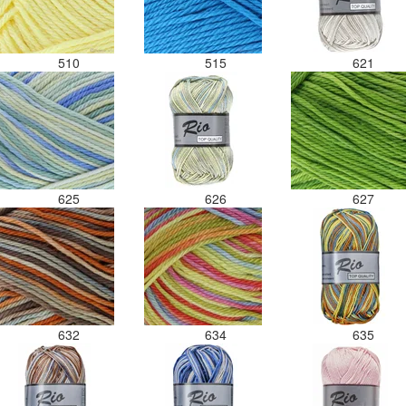
510
515
621
625
626
627
632
634
635