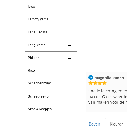
Istex
Lammy yarns
Lana Grossa
Lang Yarns
Phildar
Rico
026
Magnolia Ranch
23-7-2026
Hilde uit Loyers
Schachenmayr
n
Snelle levering en een keurig
Reeds meerdere ker
pakket Ga er weer leuke pakket
en breinaalden beste
Scheepjeswol
van maken voor de markt.
tevreden over de ser
Aktie & koopjes
Boven
Kleuren