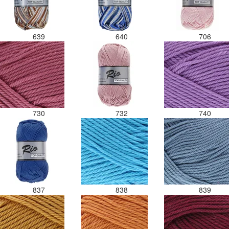
639
640
706
730
732
740
837
838
839