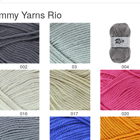
ammy Yarns Rio
002
03
004
016
017
020