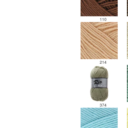
110
214
374