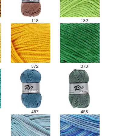
118
182
372
373
457
458