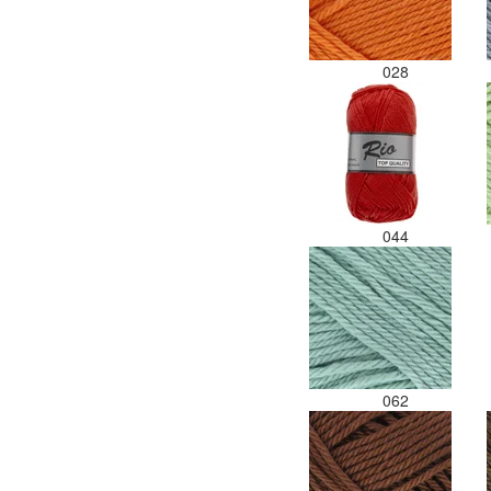
028
044
062