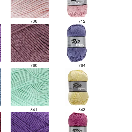
708
712
760
764
841
843