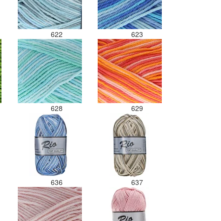
622
623
628
629
636
637