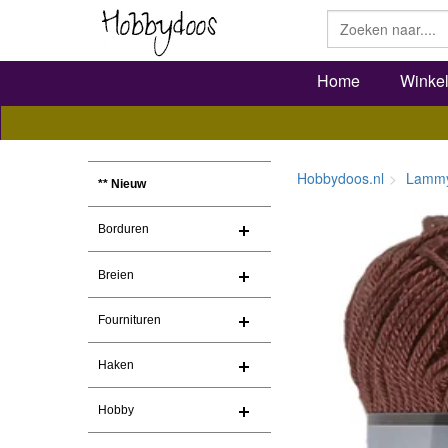
Home
Winke
Hobbydoos.nl
Lammy
** Nieuw
Borduren
Breien
Fournituren
Haken
Hobby