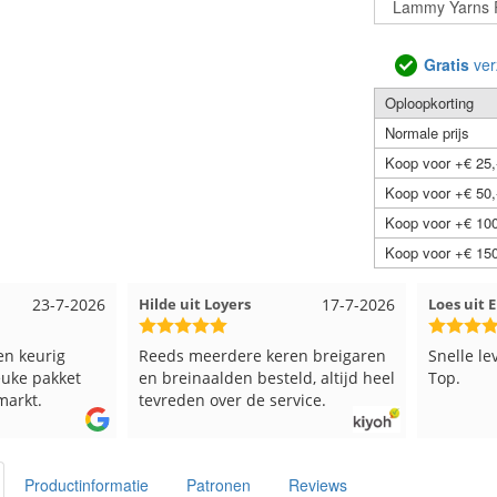
Gratis
ver
Oploopkorting
Normale prijs
Koop voor +€ 25,
Koop voor +€ 50,
Koop voor +€ 100
Koop voor +€ 150
17-7-2026
Loes uit EMMELOORD
12-7-2026
Nell uit 
en breigaren
Snelle levering en keurig verpakt.
Goed ver
ld, altijd heel
Top.
vice.
Productinformatie
Patronen
Reviews