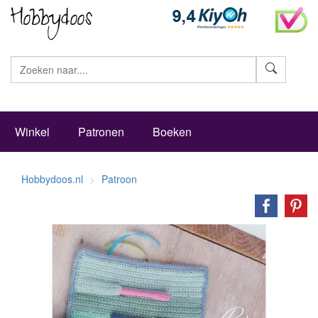
Zoeke
Winkel
Patronen
Boeken
Hobbydoos.nl
Patroon