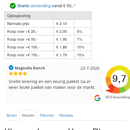
Gratis
verzending
vanaf € 50,-*
Oploopkorting
Normale prijs
€ 2,10
Koop voor +€ 25,-
€ 2,00
5%
Koop voor +€ 50,-
€ 1,95
7%
Koop voor +€ 100,-
€ 1,89
10%
Koop voor +€ 150,-
€ 1,79
15%
Hilde uit Loyers
17-7-2026
Loes uit 
Reeds meerdere keren breigaren en
Snelle leve
breinaalden besteld, altijd heel tevreden over
de service.
Boven
Kleuren
Patronen
Reviews