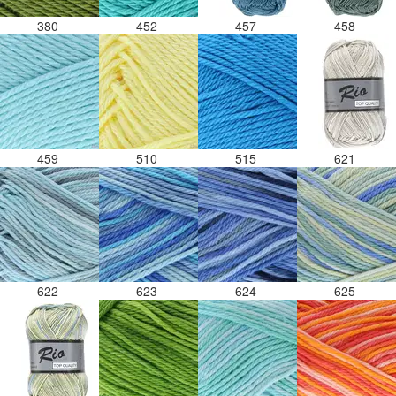
380
452
457
458
459
510
515
621
622
623
624
625