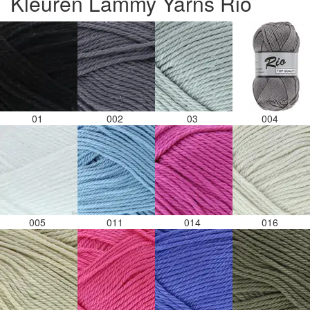
Kleuren Lammy Yarns Rio
01
002
03
004
005
011
014
016