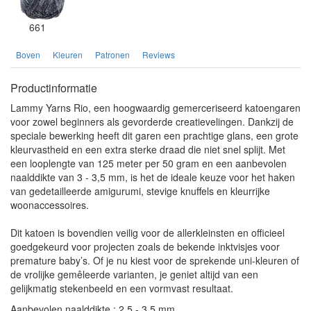
661
Boven
Kleuren
Patronen
Reviews
Productinformatie
Lammy Yarns Rio, een hoogwaardig gemerceriseerd katoengaren
voor zowel beginners als gevorderde creatievelingen. Dankzij de
speciale bewerking heeft dit garen een prachtige glans, een grote
kleurvastheid en een extra sterke draad die niet snel splijt. Met
een looplengte van 125 meter per 50 gram en een aanbevolen
naalddikte van 3 - 3,5 mm, is het de ideale keuze voor het haken
van gedetailleerde amigurumi, stevige knuffels en kleurrijke
woonaccessoires.
Dit katoen is bovendien veilig voor de allerkleinsten en officieel
goedgekeurd voor projecten zoals de bekende inktvisjes voor
premature baby’s. Of je nu kiest voor de sprekende uni-kleuren of
de vrolijke gemêleerde varianten, je geniet altijd van een
gelijkmatig stekenbeeld en een vormvast resultaat.
Aanbevolen naalddikte : 2,5 - 3,5 mm