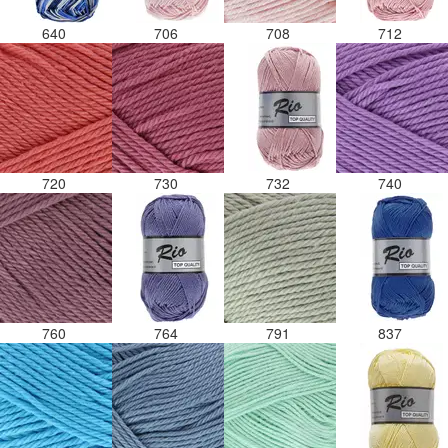
640
706
708
712
720
730
732
740
760
764
791
837