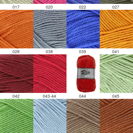
017
020
022
027
028
038
039
041
042
043-44
044
045