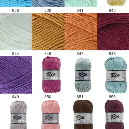
838
839
841
843
844
846
847
848
849
850
851
853