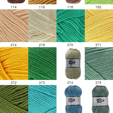
114
116
118
182
214
218
370
371
372
373
374
375