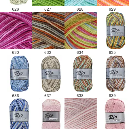
626
627
628
629
630
632
634
635
636
637
638
639