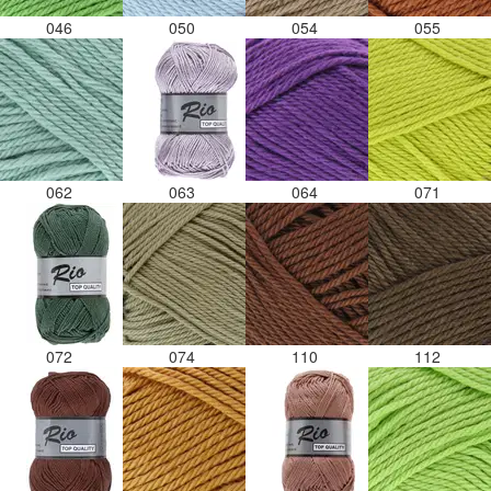
046
050
054
055
062
063
064
071
072
074
110
112