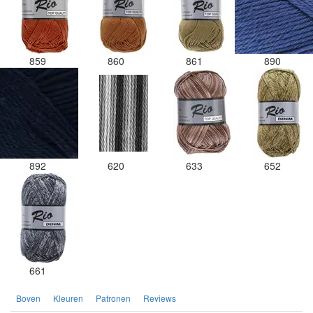
859
860
861
890
892
620
633
652
661
Boven
Kleuren
Patronen
Reviews