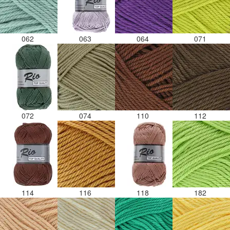
062
063
064
071
072
074
110
112
114
116
118
182