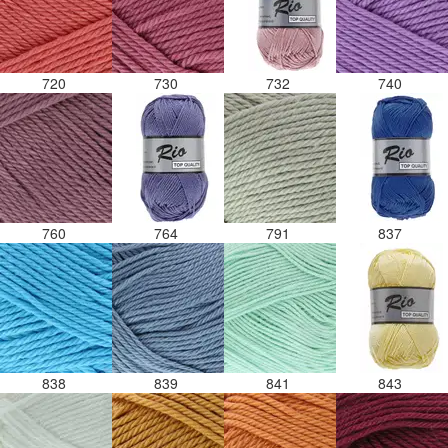
720
730
732
740
760
764
791
837
838
839
841
843