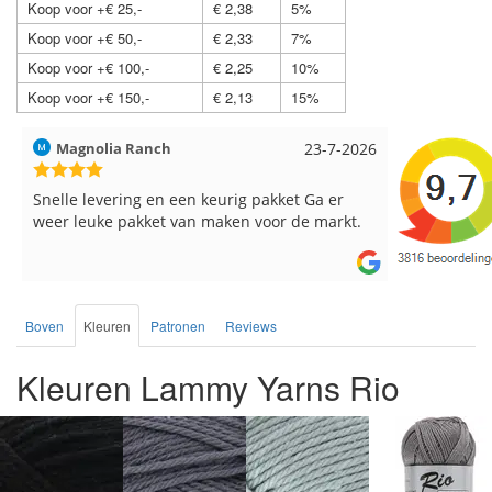
Koop voor +€ 25,-
€ 2,38
5%
Koop voor +€ 50,-
€ 2,33
7%
Koop voor +€ 100,-
€ 2,25
10%
Koop voor +€ 150,-
€ 2,13
15%
Hilde uit Loyers
17-7-2026
Loes uit 
Reeds meerdere keren breigaren en
Snelle leve
breinaalden besteld, altijd heel tevreden over
de service.
Boven
Kleuren
Patronen
Reviews
Kleuren Lammy Yarns Rio