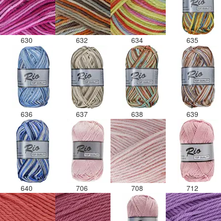
630
632
634
635
636
637
638
639
640
706
708
712