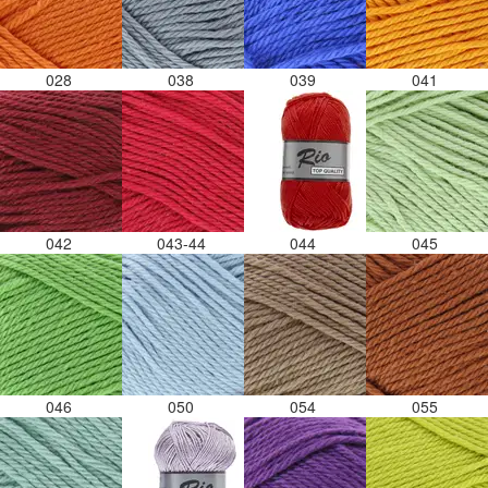
028
038
039
041
042
043-44
044
045
046
050
054
055