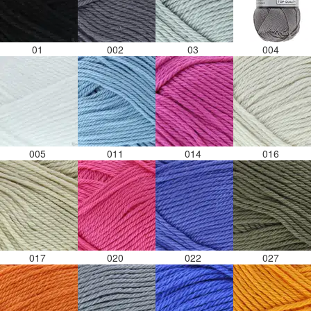
01
002
03
004
005
011
014
016
017
020
022
027