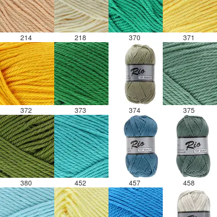
214
218
370
371
372
373
374
375
380
452
457
458