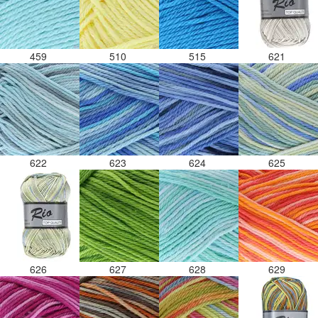
459
510
515
621
622
623
624
625
626
627
628
629