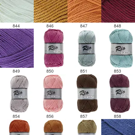
844
846
847
848
849
850
851
853
854
856
857
858