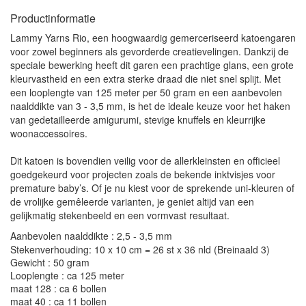
Productinformatie
Lammy Yarns Rio, een hoogwaardig gemerceriseerd katoengaren
voor zowel beginners als gevorderde creatievelingen. Dankzij de
speciale bewerking heeft dit garen een prachtige glans, een grote
kleurvastheid en een extra sterke draad die niet snel splijt. Met
een looplengte van 125 meter per 50 gram en een aanbevolen
naalddikte van 3 - 3,5 mm, is het de ideale keuze voor het haken
van gedetailleerde amigurumi, stevige knuffels en kleurrijke
woonaccessoires.
Dit katoen is bovendien veilig voor de allerkleinsten en officieel
goedgekeurd voor projecten zoals de bekende inktvisjes voor
premature baby’s. Of je nu kiest voor de sprekende uni-kleuren of
de vrolijke gemêleerde varianten, je geniet altijd van een
gelijkmatig stekenbeeld en een vormvast resultaat.
Aanbevolen naalddikte : 2,5 - 3,5 mm
Stekenverhouding: 10 x 10 cm = 26 st x 36 nld (Breinaald 3)
Gewicht : 50 gram
Looplengte : ca 125 meter
maat 128 : ca 6 bollen
maat 40 : ca 11 bollen