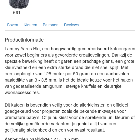
661
Boven
Kleuren
Patronen
Reviews
Productinformatie
Lammy Yarns Rio, een hoogwaardig gemerceriseerd katoengaren
voor zowel beginners als gevorderde creatievelingen. Dankzij de
speciale bewerking heeft dit garen een prachtige glans, een grote
kleurvastheid en een extra sterke draad die niet snel splijt. Met
een looplengte van 125 meter per 50 gram en een aanbevolen
naalddikte van 3 - 3,5 mm, is het de ideale keuze voor het haken
van gedetailleerde amigurumi, stevige knuffels en kleurrijke
woonaccessoires.
Dit katoen is bovendien veilig voor de allerkleinsten en officieel
goedgekeurd voor projecten zoals de bekende inktvisjes voor
premature baby’s. Of je nu kiest voor de sprekende uni-kleuren of
de vrolijke gemêleerde varianten, je geniet altijd van een
gelijkmatig stekenbeeld en een vormvast resultaat.
Aanbevolen naalddikte : 2,5 - 3,5 mm