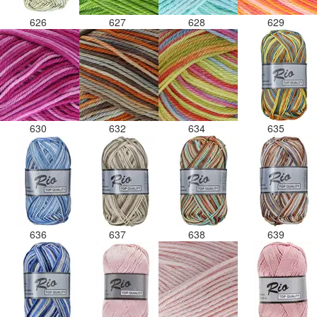
626
627
628
629
630
632
634
635
636
637
638
639