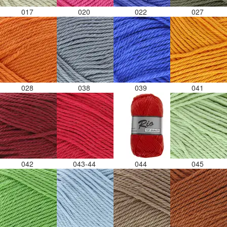
017
020
022
027
028
038
039
041
042
043-44
044
045