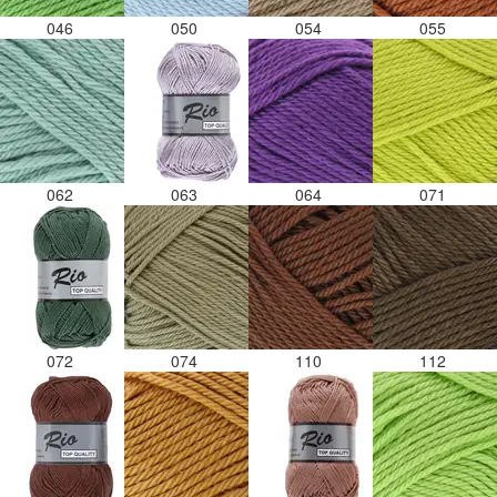
046
050
054
055
062
063
064
071
072
074
110
112