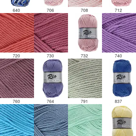
640
706
708
712
720
730
732
740
760
764
791
837