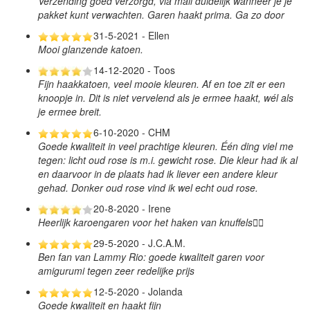
Verzending goed verzorgd, via mail duidelijk wanneer je je
pakket kunt verwachten. Garen haakt prima. Ga zo door
31-5-2021 - Ellen
Mooi glanzende katoen.
14-12-2020 - Toos
Fijn haakkatoen, veel mooie kleuren. Af en toe zit er een
knoopje in. Dit is niet vervelend als je ermee haakt, wél als
je ermee breit.
6-10-2020 - CHM
Goede kwaliteit in veel prachtige kleuren. Één ding viel me
tegen: licht oud rose is m.i. gewicht rose. Die kleur had ik al
en daarvoor in de plaats had ik liever een andere kleur
gehad. Donker oud rose vind ik wel echt oud rose.
20-8-2020 - Irene
Heerlijk karoengaren voor het haken van knuffels👍🏻
29-5-2020 - J.C.A.M.
Ben fan van Lammy Rio: goede kwaliteit garen voor
amigurumi tegen zeer redelijke prijs
12-5-2020 - Jolanda
Goede kwaliteit en haakt fijn