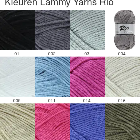
Kleuren Lammy Yarns Rio
01
002
03
004
005
011
014
016