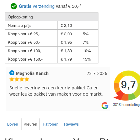
Gratis
verzending
vanaf € 50,-*
Oploopkorting
Normale prijs
€ 2,10
Koop voor +€ 25,-
€ 2,00
5%
Koop voor +€ 50,-
€ 1,95
7%
Koop voor +€ 100,-
€ 1,89
10%
Koop voor +€ 150,-
€ 1,79
15%
Hilde uit Loyers
17-7-2026
Loes uit 
Reeds meerdere keren breigaren en
Snelle leve
breinaalden besteld, altijd heel tevreden over
de service.
Boven
Kleuren
Patronen
Reviews