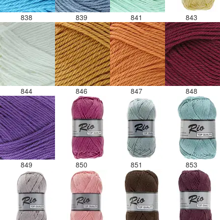
838
839
841
843
844
846
847
848
849
850
851
853