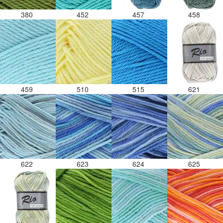
380
452
457
458
459
510
515
621
622
623
624
625