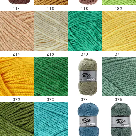
114
116
118
182
214
218
370
371
372
373
374
375