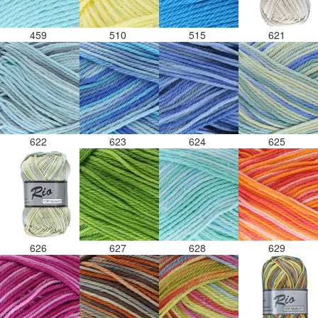
459
510
515
621
622
623
624
625
626
627
628
629