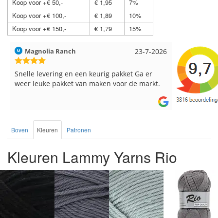
Koop voor +€ 50,-
€ 1,95
7%
Koop voor +€ 100,-
€ 1,89
10%
Koop voor +€ 150,-
€ 1,79
15%
Hilde uit Loyers
17-7-2026
Loes uit 
Reeds meerdere keren breigaren en
Snelle leve
breinaalden besteld, altijd heel tevreden over
de service.
Boven
Kleuren
Patronen
Kleuren Lammy Yarns Rio