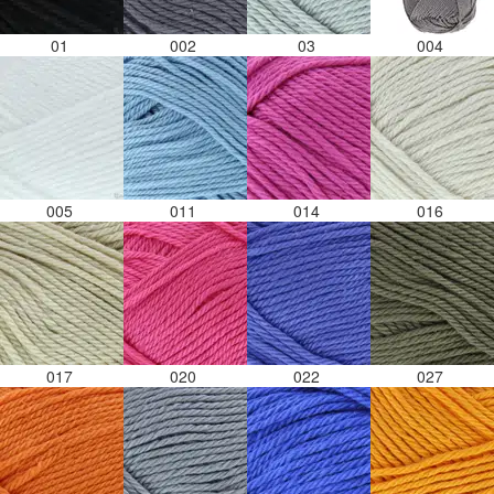
01
002
03
004
005
011
014
016
017
020
022
027