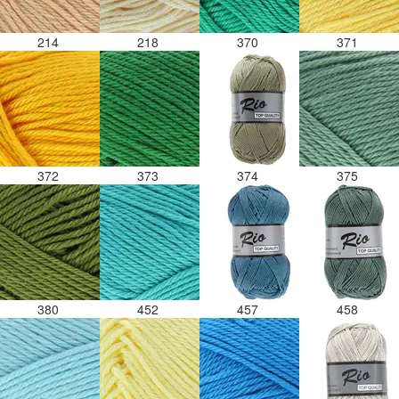
214
218
370
371
372
373
374
375
380
452
457
458