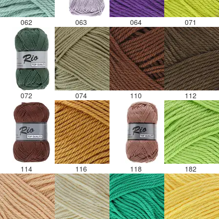
062
063
064
071
072
074
110
112
114
116
118
182