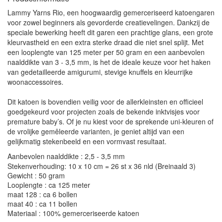
Lammy Yarns Rio, een hoogwaardig gemerceriseerd katoengaren
voor zowel beginners als gevorderde creatievelingen. Dankzij de
speciale bewerking heeft dit garen een prachtige glans, een grote
kleurvastheid en een extra sterke draad die niet snel splijt. Met
een looplengte van 125 meter per 50 gram en een aanbevolen
naalddikte van 3 - 3,5 mm, is het de ideale keuze voor het haken
van gedetailleerde amigurumi, stevige knuffels en kleurrijke
woonaccessoires.
Dit katoen is bovendien veilig voor de allerkleinsten en officieel
goedgekeurd voor projecten zoals de bekende inktvisjes voor
premature baby’s. Of je nu kiest voor de sprekende uni-kleuren of
de vrolijke gemêleerde varianten, je geniet altijd van een
gelijkmatig stekenbeeld en een vormvast resultaat.
Aanbevolen naalddikte : 2,5 - 3,5 mm
Stekenverhouding: 10 x 10 cm = 26 st x 36 nld (Breinaald 3)
Gewicht : 50 gram
Looplengte : ca 125 meter
maat 128 : ca 6 bollen
maat 40 : ca 11 bollen
Materiaal : 100% gemerceriseerde katoen