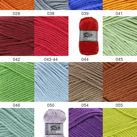
028
038
039
041
042
043-44
044
045
046
050
054
055