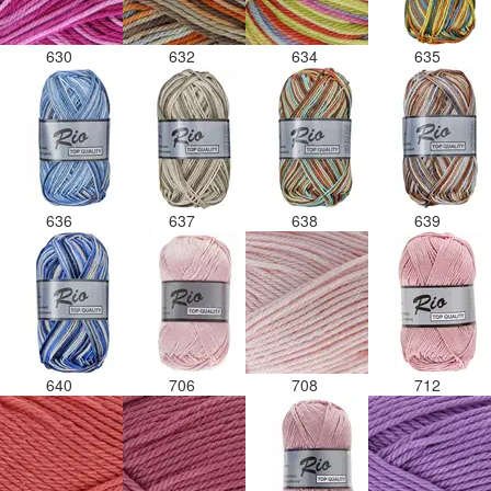
630
632
634
635
636
637
638
639
640
706
708
712