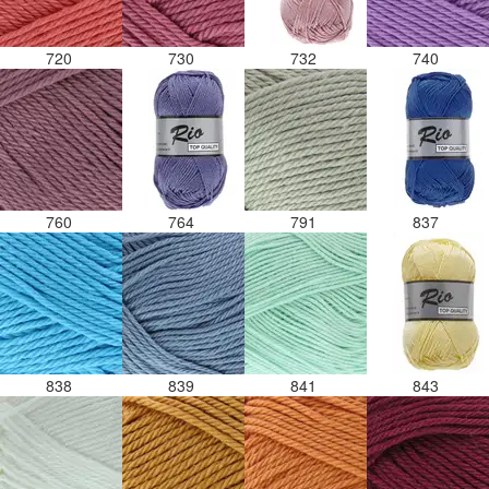
720
730
732
740
760
764
791
837
838
839
841
843