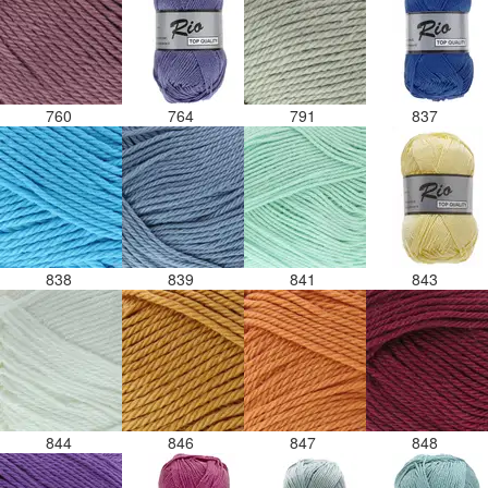
760
764
791
837
838
839
841
843
844
846
847
848