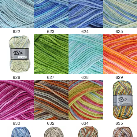
622
623
624
625
626
627
628
629
630
632
634
635