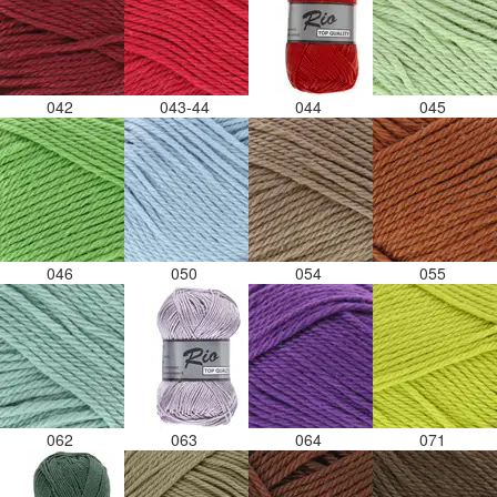
042
043-44
044
045
046
050
054
055
062
063
064
071