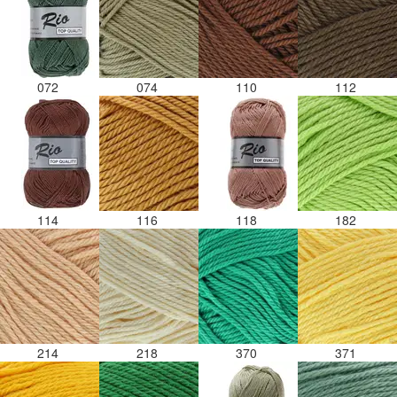
072
074
110
112
114
116
118
182
214
218
370
371