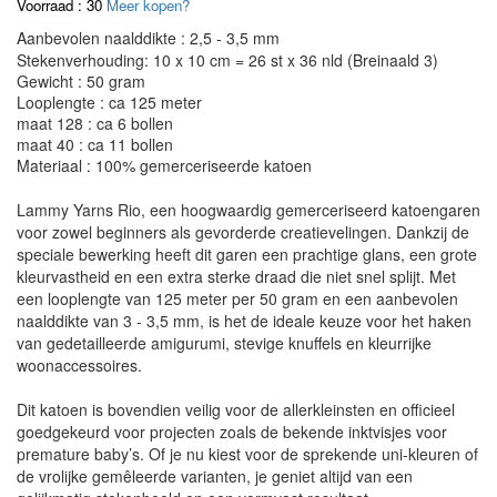
Voorraad : 30
Meer kopen?
Aanbevolen naalddikte : 2,5 - 3,5 mm
Stekenverhouding: 10 x 10 cm = 26 st x 36 nld (Breinaald 3)
Gewicht : 50 gram
Looplengte : ca 125 meter
maat 128 : ca 6 bollen
maat 40 : ca 11 bollen
Materiaal : 100% gemerceriseerde katoen
Lammy Yarns Rio, een hoogwaardig gemerceriseerd katoengaren
voor zowel beginners als gevorderde creatievelingen. Dankzij de
speciale bewerking heeft dit garen een prachtige glans, een grote
kleurvastheid en een extra sterke draad die niet snel splijt. Met
een looplengte van 125 meter per 50 gram en een aanbevolen
naalddikte van 3 - 3,5 mm, is het de ideale keuze voor het haken
van gedetailleerde amigurumi, stevige knuffels en kleurrijke
woonaccessoires.
Dit katoen is bovendien veilig voor de allerkleinsten en officieel
goedgekeurd voor projecten zoals de bekende inktvisjes voor
premature baby’s. Of je nu kiest voor de sprekende uni-kleuren of
de vrolijke gemêleerde varianten, je geniet altijd van een