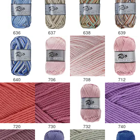
636
637
638
639
640
706
708
712
720
730
732
740