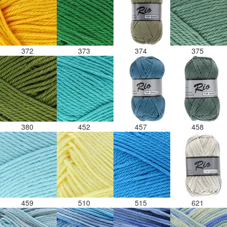
372
373
374
375
380
452
457
458
459
510
515
621