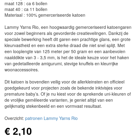
maat 128 : ca 6 bollen
maat 40 : ca 11 bollen
Materiaal : 100% gemerceriseerde katoen
Lammy Yarns Rio, een hoogwaardig gemerceriseerd katoengaren
voor zowel beginners als gevorderde creatievelingen. Dankzij de
speciale bewerking heeft dit garen een prachtige glans, een grote
kleurvastheid en een extra sterke draad die niet snel splijt. Met
een looplengte van 125 meter per 50 gram en een aanbevolen
naalddikte van 3 - 3,5 mm, is het de ideale keuze voor het haken
van gedetailleerde amigurumi, stevige knuffels en kleurrijke
woonaccessoires.
Dit katoen is bovendien veilig voor de allerkleinsten en officieel
goedgekeurd voor projecten zoals de bekende inktvisjes voor
premature baby’s. Of je nu kiest voor de sprekende uni-kleuren of
de vrolijke gemêleerde varianten, je geniet altijd van een
gelijkmatig stekenbeeld en een vormvast resultaat.
Overzicht:
patronen Lammy Yarns Rio
€ 2,10