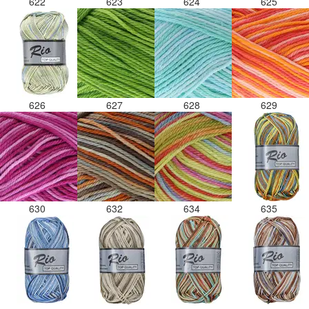
622
623
624
625
626
627
628
629
630
632
634
635