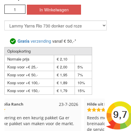
Gratis
verzending
vanaf € 50,-*
Oploopkorting
Normale prijs
€ 2,10
Koop voor +€ 25,-
€ 2,00
5%
Koop voor +€ 50,-
€ 1,95
7%
Koop voor +€ 100,-
€ 1,89
10%
Koop voor +€ 150,-
€ 1,79
15%
Hilde uit Loyers
17-7-2026
Loes uit 
Reeds meerdere keren breigaren en
Snelle leve
breinaalden besteld, altijd heel tevreden over
de service.