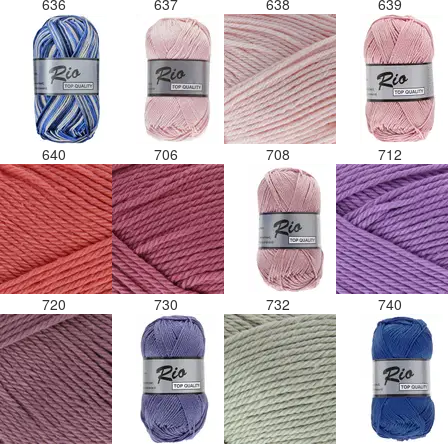
636
637
638
639
640
706
708
712
720
730
732
740