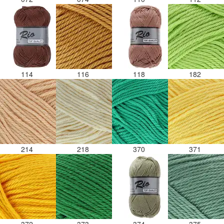
114
116
118
182
214
218
370
371