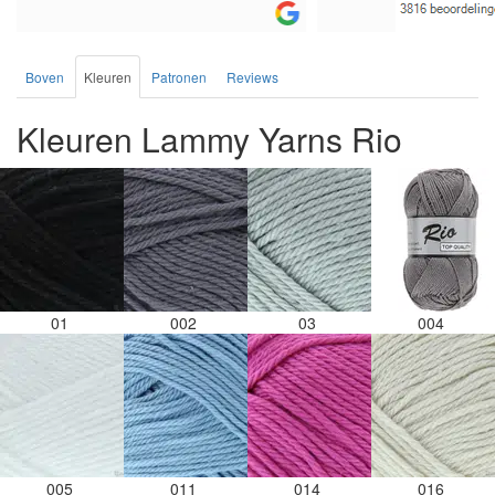
Boven
Kleuren
Patronen
Reviews
Kleuren Lammy Yarns Rio
01
002
03
004
005
011
014
016