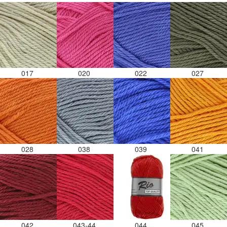
017
020
022
027
028
038
039
041
042
043-44
044
045