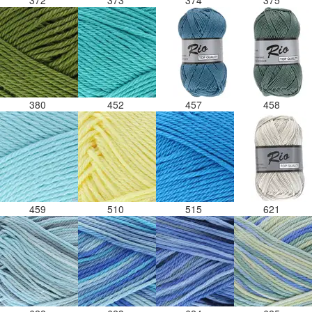
372
373
374
375
380
452
457
458
459
510
515
621