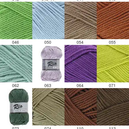
046
050
054
055
062
063
064
071
072
074
110
112