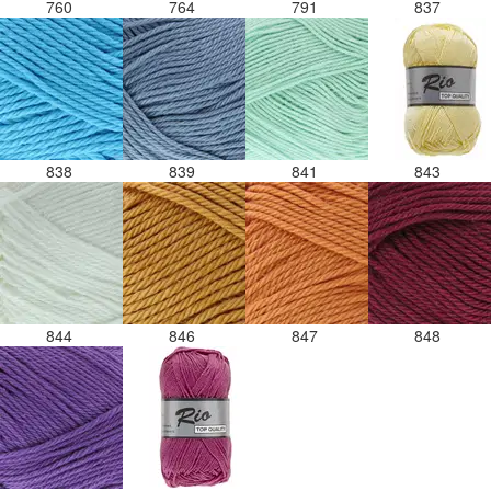
760
764
791
837
838
839
841
843
844
846
847
848