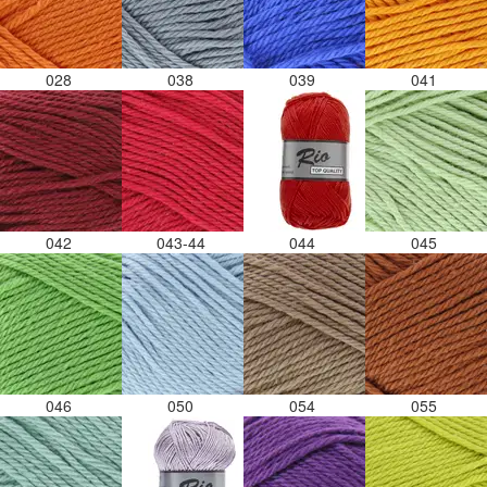
028
038
039
041
042
043-44
044
045
046
050
054
055