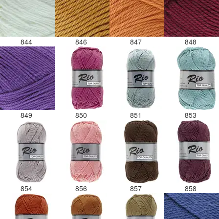
844
846
847
848
849
850
851
853
854
856
857
858