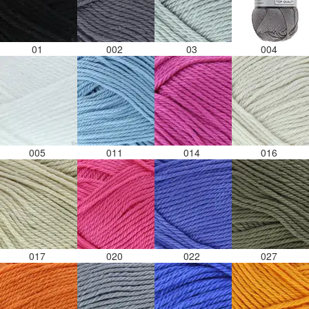
01
002
03
004
005
011
014
016
017
020
022
027