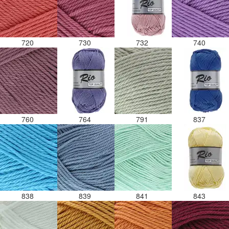
720
730
732
740
760
764
791
837
838
839
841
843