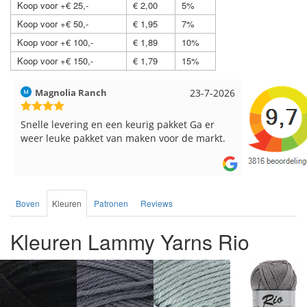
Koop voor +€ 25,-
€ 2,00
5%
Koop voor +€ 50,-
€ 1,95
7%
Koop voor +€ 100,-
€ 1,89
10%
Koop voor +€ 150,-
€ 1,79
15%
Hilde uit Loyers
17-7-2026
Loes uit 
Reeds meerdere keren breigaren en
Snelle leve
breinaalden besteld, altijd heel tevreden over
de service.
Boven
Kleuren
Patronen
Reviews
Kleuren Lammy Yarns Rio