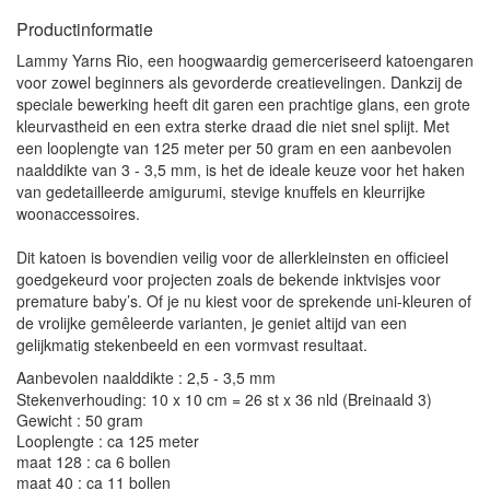
Productinformatie
Lammy Yarns Rio, een hoogwaardig gemerceriseerd katoengaren
voor zowel beginners als gevorderde creatievelingen. Dankzij de
speciale bewerking heeft dit garen een prachtige glans, een grote
kleurvastheid en een extra sterke draad die niet snel splijt. Met
een looplengte van 125 meter per 50 gram en een aanbevolen
naalddikte van 3 - 3,5 mm, is het de ideale keuze voor het haken
van gedetailleerde amigurumi, stevige knuffels en kleurrijke
woonaccessoires.
Dit katoen is bovendien veilig voor de allerkleinsten en officieel
goedgekeurd voor projecten zoals de bekende inktvisjes voor
premature baby’s. Of je nu kiest voor de sprekende uni-kleuren of
de vrolijke gemêleerde varianten, je geniet altijd van een
gelijkmatig stekenbeeld en een vormvast resultaat.
Aanbevolen naalddikte : 2,5 - 3,5 mm
Stekenverhouding: 10 x 10 cm = 26 st x 36 nld (Breinaald 3)
Gewicht : 50 gram
Looplengte : ca 125 meter
maat 128 : ca 6 bollen
maat 40 : ca 11 bollen