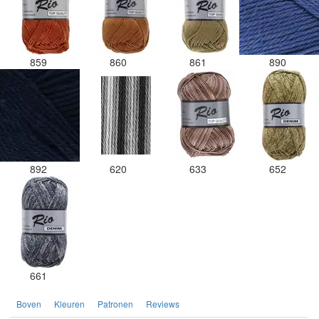
859
860
861
890
892
620
633
652
661
Boven
Kleuren
Patronen
Reviews