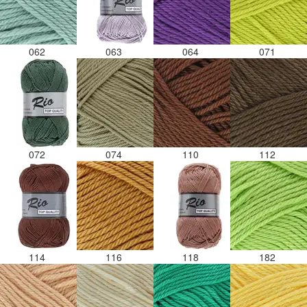
062
063
064
071
072
074
110
112
114
116
118
182