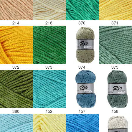
214
218
370
371
372
373
374
375
380
452
457
458