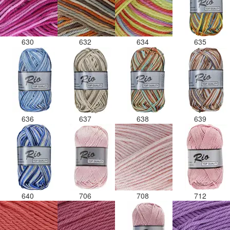
630
632
634
635
636
637
638
639
640
706
708
712