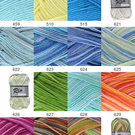
459
510
515
621
622
623
624
625
626
627
628
629