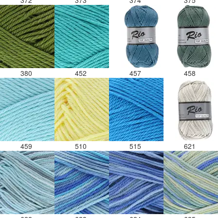
372
373
374
375
380
452
457
458
459
510
515
621