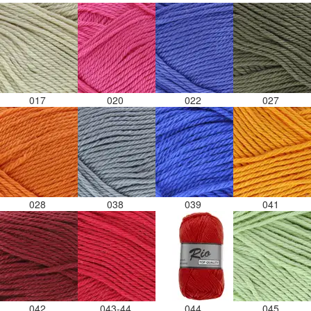
017
020
022
027
028
038
039
041
042
043-44
044
045