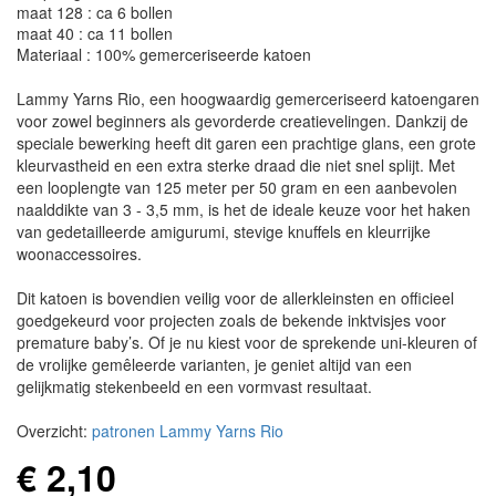
maat 128 : ca 6 bollen
maat 40 : ca 11 bollen
Materiaal : 100% gemerceriseerde katoen
Lammy Yarns Rio, een hoogwaardig gemerceriseerd katoengaren
voor zowel beginners als gevorderde creatievelingen. Dankzij de
speciale bewerking heeft dit garen een prachtige glans, een grote
kleurvastheid en een extra sterke draad die niet snel splijt. Met
een looplengte van 125 meter per 50 gram en een aanbevolen
naalddikte van 3 - 3,5 mm, is het de ideale keuze voor het haken
van gedetailleerde amigurumi, stevige knuffels en kleurrijke
woonaccessoires.
Dit katoen is bovendien veilig voor de allerkleinsten en officieel
goedgekeurd voor projecten zoals de bekende inktvisjes voor
premature baby’s. Of je nu kiest voor de sprekende uni-kleuren of
de vrolijke gemêleerde varianten, je geniet altijd van een
gelijkmatig stekenbeeld en een vormvast resultaat.
Overzicht:
patronen Lammy Yarns Rio
€ 2,10