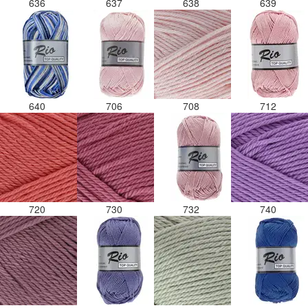
636
637
638
639
640
706
708
712
720
730
732
740