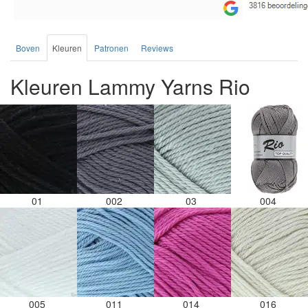
Boven
Kleuren
Patronen
Reviews
Kleuren Lammy Yarns Rio
01
002
03
004
005
011
014
016