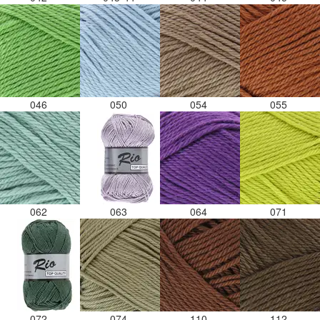
046
050
054
055
062
063
064
071
072
074
110
112