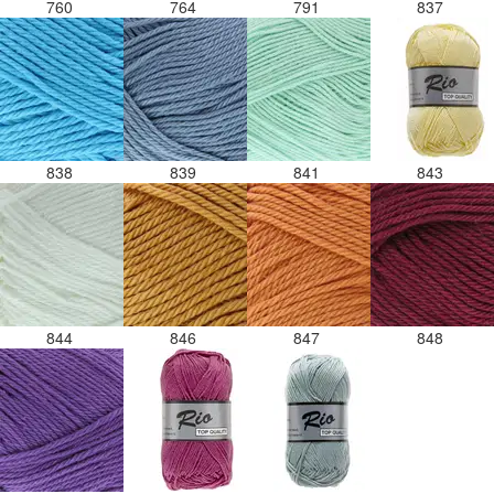
760
764
791
837
838
839
841
843
844
846
847
848