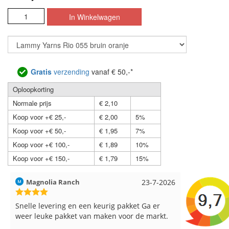
Gratis
verzending
vanaf € 50,-*
Oploopkorting
Normale prijs
€ 2,10
Koop voor +€ 25,-
€ 2,00
5%
Koop voor +€ 50,-
€ 1,95
7%
Koop voor +€ 100,-
€ 1,89
10%
Koop voor +€ 150,-
€ 1,79
15%
Hilde uit Loyers
17-7-2026
Loes uit 
Reeds meerdere keren breigaren en
Snelle leve
breinaalden besteld, altijd heel tevreden over
de service.