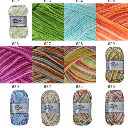
622
623
624
625
626
627
628
629
630
632
634
635