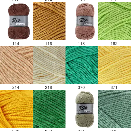
114
116
118
182
214
218
370
371