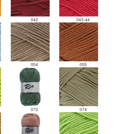
042
043-44
054
055
072
074