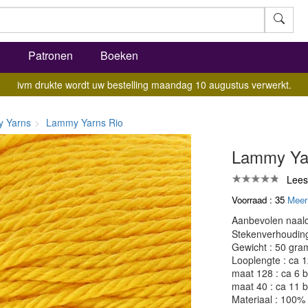
l
Patronen
Boeken
ivm drukte wordt uw bestelling maandag 10 augustus verwerkt.
 Yarns
Lammy Yarns Rio
Lammy Yar
Lees
Voorraad : 35
Meer
Aanbevolen naald
Stekenverhouding:
Gewicht : 50 gra
Looplengte : ca 
maat 128 : ca 6 b
maat 40 : ca 11 b
Materiaal : 100%