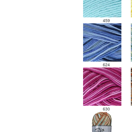
459
624
630