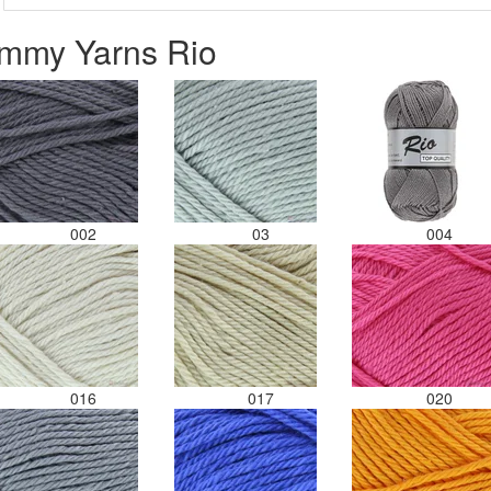
ammy Yarns Rio
002
03
004
016
017
020