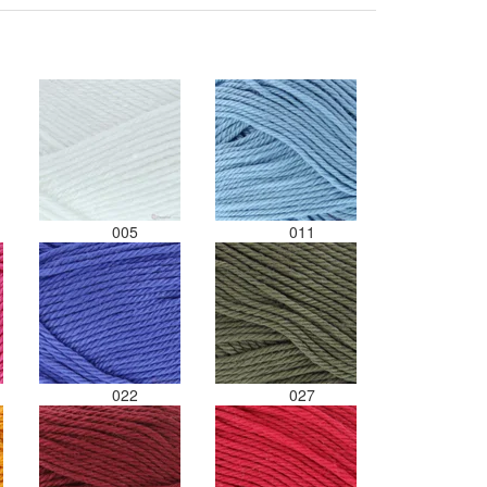
005
011
022
027