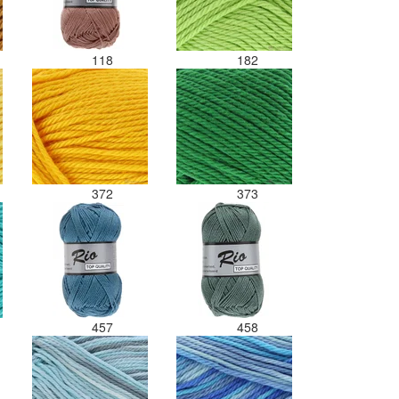
118
182
372
373
457
458