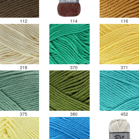
112
114
116
218
370
371
375
380
452