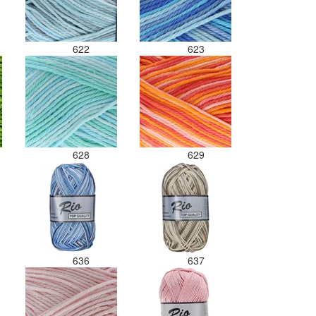
622
623
628
629
636
637