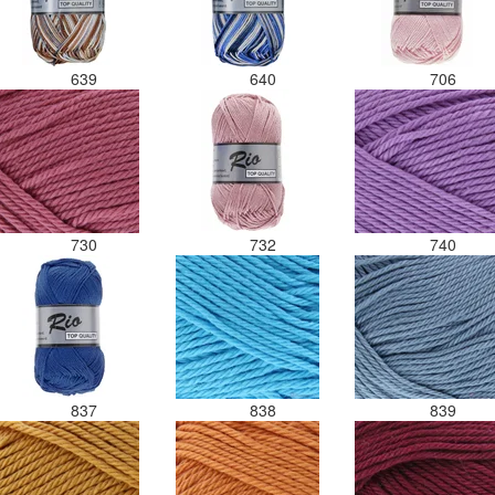
639
640
706
730
732
740
837
838
839