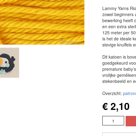
Lammy Yarns Rio
zowel beginners a
bewerking heeft d
en een extra sterk
125 meter per 50
is het de ideale 
stevige knuffels 
Dit katoen is bove
goedgekeurd voor
premature baby’s.
vrolijke gemêleerd
stekenbeeld en e
Overzicht:
patron
€ 2,10