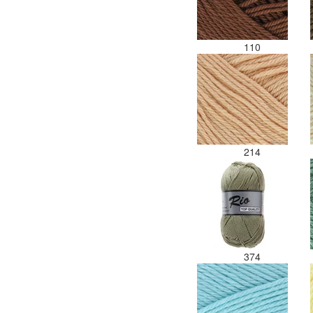
110
214
374