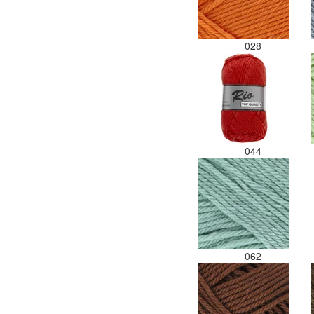
028
044
062