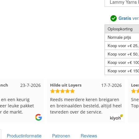
Gratis
ver
Oploopkorting
Normale prijs
Koop voor +€ 25,
Koop voor +€ 50,
Koop voor +€ 100
Koop voor +€ 150
23-7-2026
Hilde uit Loyers
17-7-2026
Loes uit
en keurig
Reeds meerdere keren breigaren
Snelle le
euke pakket
en breinaalden besteld, altijd heel
Top.
markt.
tevreden over de service.
Productinformatie
Patronen
Reviews