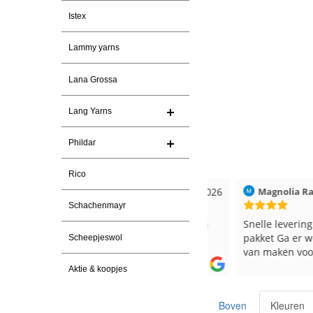
Istex
Lammy yarns
Lana Grossa
Lang Yarns
Phildar
Rico
026
Christel Vanderlinden
30-7-2026
Magnolia Ranch
Schachenmayr
Snelle levering. En prima garen
Snelle levering en e
pakket Ga er weer l
Scheepjeswol
van maken voor de 
les
Aktie & koopjes
e
Boven
Kleuren