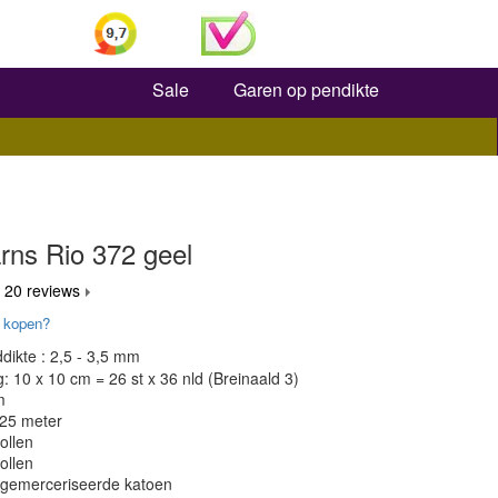
Zoeken
Sale
Garen op pendikte
ns Rio 372 geel
 20 reviews
 kopen?
dikte : 2,5 - 3,5 mm
 10 x 10 cm = 26 st x 36 nld (Breinaald 3)
m
125 meter
ollen
ollen
 gemerceriseerde katoen