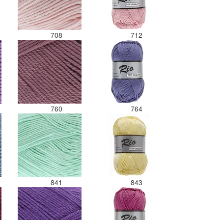
708
712
760
764
841
843