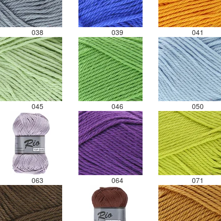
038
039
041
045
046
050
063
064
071