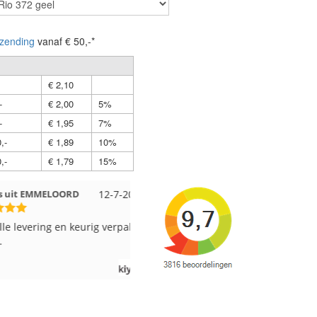
zending
vanaf € 50,-*
€ 2,10
-
€ 2,00
5%
-
€ 1,95
7%
,-
€ 1,89
10%
,-
€ 1,79
15%
 EMMELOORD
12-7-2026
Nell uit Beuningen
12-7-2026
vering en keurig verpakt.
Goed verpakt en snelgeleverd