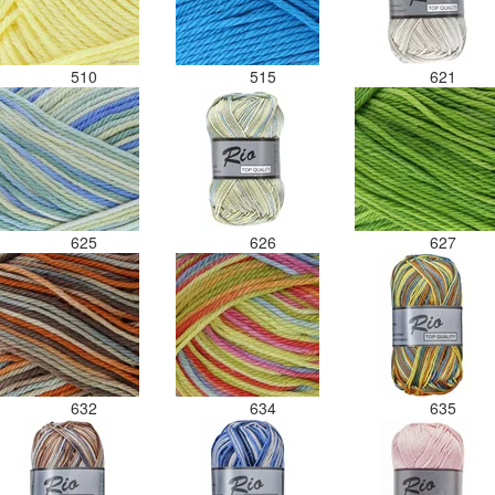
510
515
621
625
626
627
632
634
635