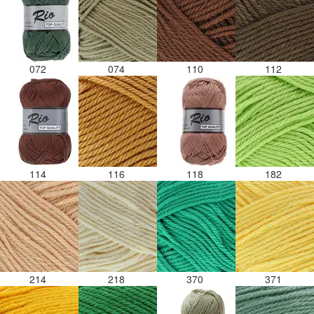
072
074
110
112
114
116
118
182
214
218
370
371