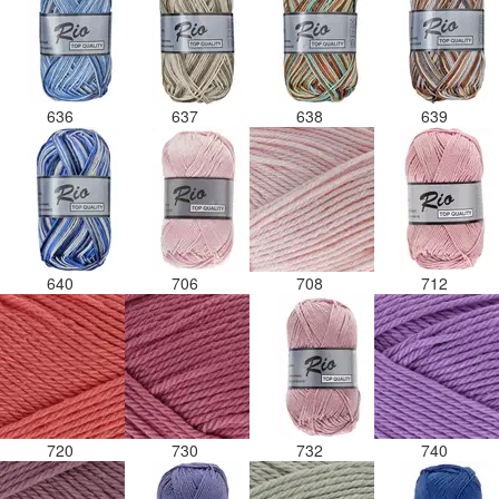
636
637
638
639
640
706
708
712
720
730
732
740