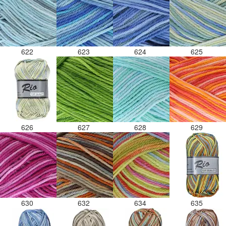
622
623
624
625
626
627
628
629
630
632
634
635