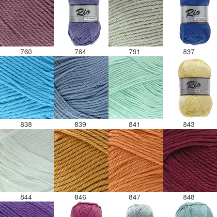
760
764
791
837
838
839
841
843
844
846
847
848