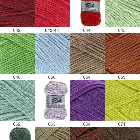
042
043-44
044
045
046
050
054
055
062
063
064
071