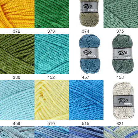
372
373
374
375
380
452
457
458
459
510
515
621