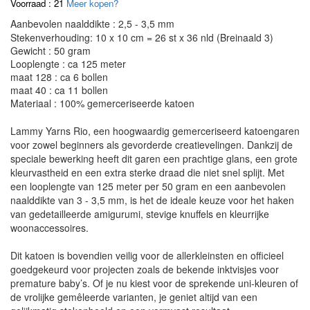
Voorraad : 21
Meer kopen?
Aanbevolen naalddikte : 2,5 - 3,5 mm
Stekenverhouding: 10 x 10 cm = 26 st x 36 nld (Breinaald 3)
Gewicht : 50 gram
Looplengte : ca 125 meter
maat 128 : ca 6 bollen
maat 40 : ca 11 bollen
Materiaal : 100% gemerceriseerde katoen
Lammy Yarns Rio, een hoogwaardig gemerceriseerd katoengaren
voor zowel beginners als gevorderde creatievelingen. Dankzij de
speciale bewerking heeft dit garen een prachtige glans, een grote
kleurvastheid en een extra sterke draad die niet snel splijt. Met
een looplengte van 125 meter per 50 gram en een aanbevolen
naalddikte van 3 - 3,5 mm, is het de ideale keuze voor het haken
van gedetailleerde amigurumi, stevige knuffels en kleurrijke
woonaccessoires.
Dit katoen is bovendien veilig voor de allerkleinsten en officieel
goedgekeurd voor projecten zoals de bekende inktvisjes voor
premature baby’s. Of je nu kiest voor de sprekende uni-kleuren of
de vrolijke gemêleerde varianten, je geniet altijd van een