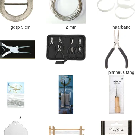
gesp 9 cm
2 mm
haarband
platneus tan
8