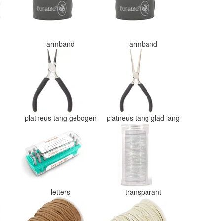
armband
armband
g
platneus tang gebogen
platneus tang glad lang
letters
transparant