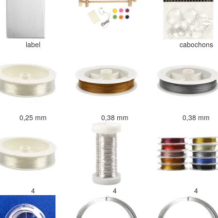
label
cabochons
0,25 mm
0,38 mm
0,38 mm
4
4
4