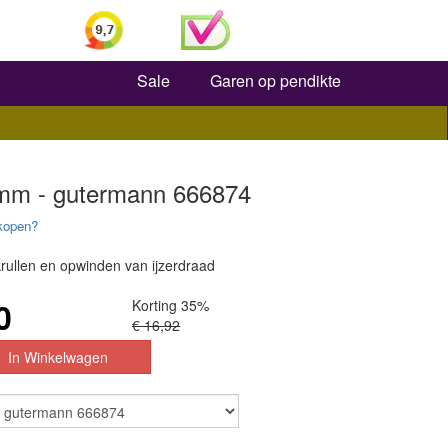
Zoeken
Sale
Garen op pendikte
 mm - gutermann 666874
kopen?
krullen en opwinden van ijzerdraad
0
Korting 35%
€ 16,92