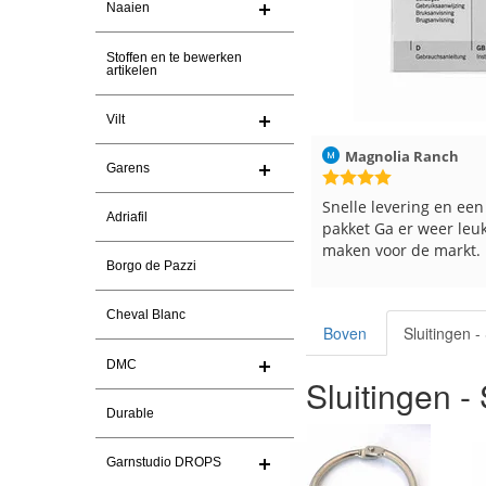
Naaien
Stoffen en te bewerken
artikelen
Vilt
7-2026
Magnolia Ranch
23-7-2026
Hilde uit Loyers
Garens
en
Snelle levering en een keurig
Reeds meerdere
Adriafil
pakket Ga er weer leuke pakket van
en breinaalden b
maken voor de markt.
tevreden over d
Borgo de Pazzi
Cheval Blanc
Boven
Sluitingen 
DMC
Sluitingen 
Durable
Garnstudio DROPS