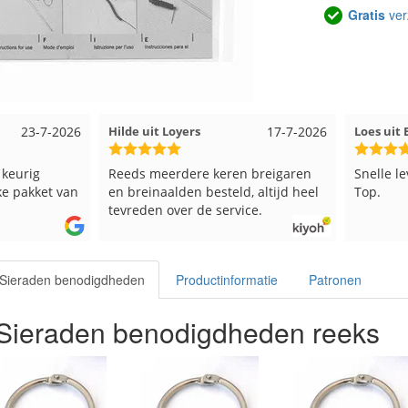
Gratis
ver
17-7-2026
Loes uit EMMELOORD
12-7-2026
Ne
 keren breigaren
Snelle levering en keurig verpakt.
G
esteld, altijd heel
Top.
e service.
- Sieraden benodigdheden
Productinformatie
Patronen
- Sieraden benodigdheden reeks