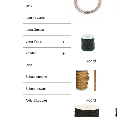
Istex
Lammy yarns
Lana Grossa
Lang Yarns
Phildar
koord
Rico
Schachenmayr
Scheepjeswol
koord
Aktie & koopjes