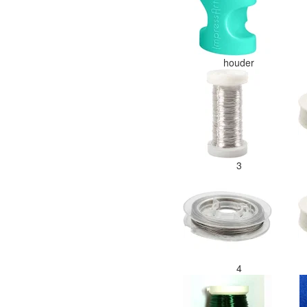
houder
3
4