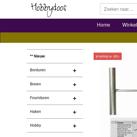
Home
Winke
je korting nu -35%
** Nieuw
Borduren
Breien
Fournituren
Haken
Hobby