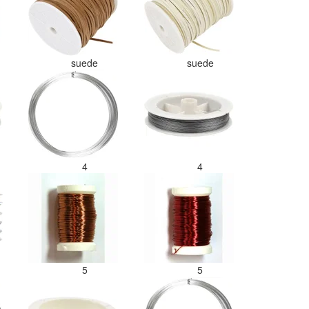
suede
suede
4
4
5
5