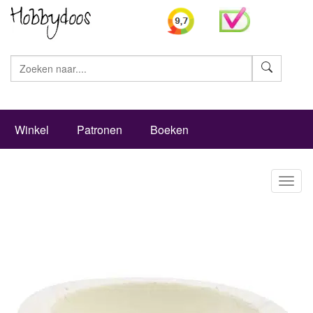
Zoeke
Winkel
Patronen
Boeken
Toggl
naviga