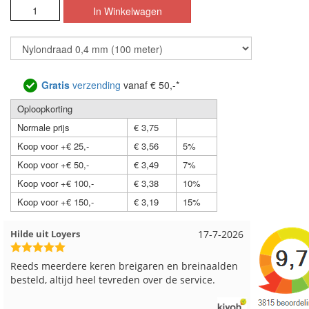
Gratis
verzending
vanaf € 50,-*
Oploopkorting
Normale prijs
€ 3,75
Koop voor +€ 25,-
€ 3,56
5%
Koop voor +€ 50,-
€ 3,49
7%
Koop voor +€ 100,-
€ 3,38
10%
Koop voor +€ 150,-
€ 3,19
15%
Loes uit EMMELOORD
12-7-2026
Nell uit 
Snelle levering en keurig verpakt. Top.
Goed verp