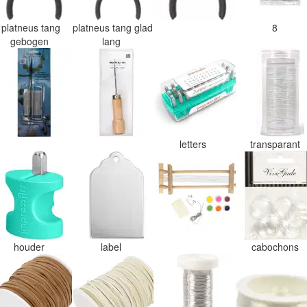
platneus tang
platneus tang glad
8
gebogen
lang
letters
transparant
houder
label
cabochons