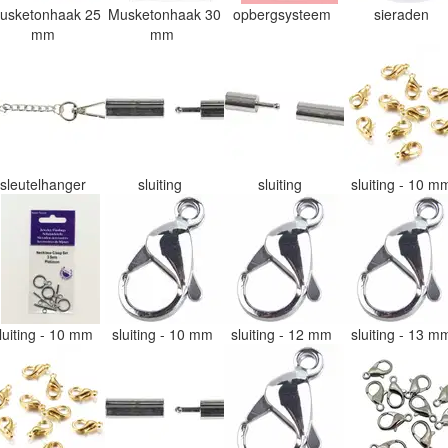
usketonhaak 25
Musketonhaak 30
opbergsysteem
sieraden
mm
mm
sleutelhanger
sluiting
sluiting
sluiting - 10 
luiting - 10 mm
sluiting - 10 mm
sluiting - 12 mm
sluiting - 13 