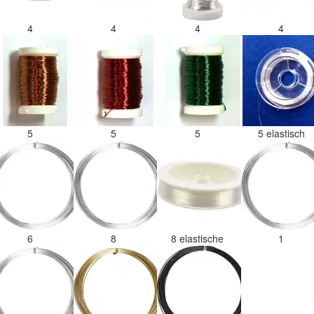
4
4
4
4
5
5
5
5 elastisch
6
8
8 elastische
1