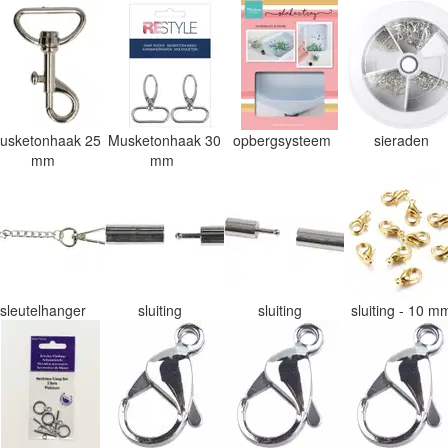
usketonhaak 25
Musketonhaak 30
opbergsysteem
sieraden
mm
mm
sleutelhanger
sluiting
sluiting
sluiting - 10 