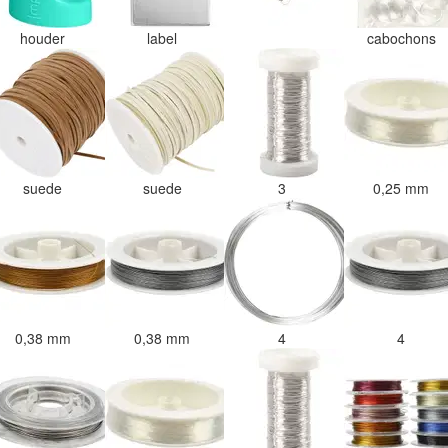
houder
label
cabochons
suede
suede
3
0,25 mm
0,38 mm
0,38 mm
4
4