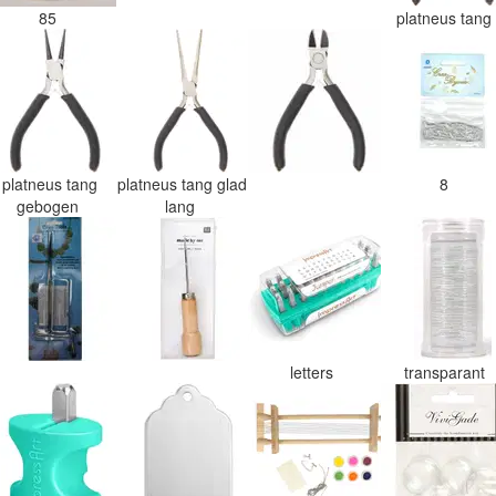
85
platneus tan
platneus tang
platneus tang glad
8
gebogen
lang
letters
transparant