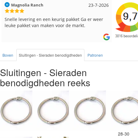
Hilde uit Loyers
17-7-2026
Loes uit
Reeds meerdere keren breigaren en breinaalden
Snelle le
besteld, altijd heel tevreden over de service.
Boven
Sluitingen - Sieraden benodigdheden
Patronen
Sluitingen - Sieraden
benodigdheden reeks
28-30