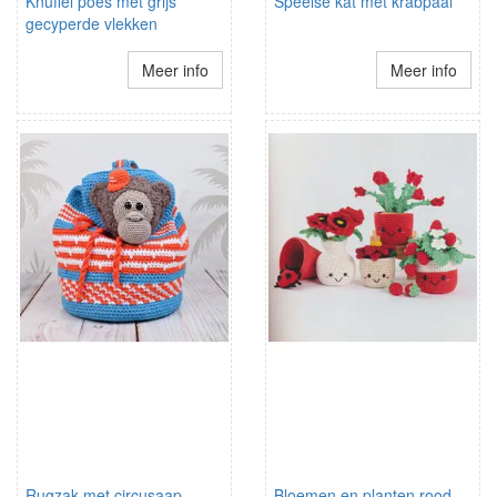
Knuffel poes met grijs
Speelse kat met krabpaal
gecyperde vlekken
Meer info
Meer info
Rugzak met circusaap
Bloemen en planten rood