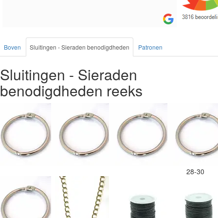
leuke pakket van maken voor de markt.
besteld, a
Boven
Sluitingen - Sieraden benodigdheden
Patronen
Sluitingen - Sieraden
benodigdheden reeks
28-30