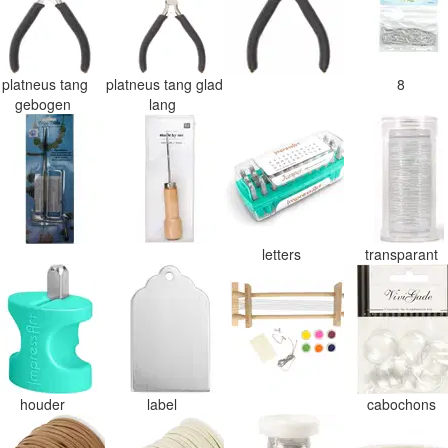
platneus tang
platneus tang glad
8
gebogen
lang
letters
transparant
houder
label
cabochons