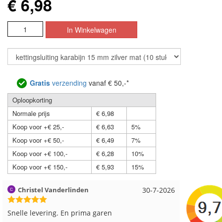
€ 6,98
Gratis
verzending
vanaf € 50,-*
Oploopkorting
Normale prijs
€ 6,98
Koop voor +€ 25,-
€ 6,63
5%
Koop voor +€ 50,-
€ 6,49
7%
Koop voor +€ 100,-
€ 6,28
10%
Koop voor +€ 150,-
€ 5,93
15%
Magnolia Ranch
23-7-2026
Hilde uit 
Snelle levering en een keurig pakket Ga er weer
Reeds me