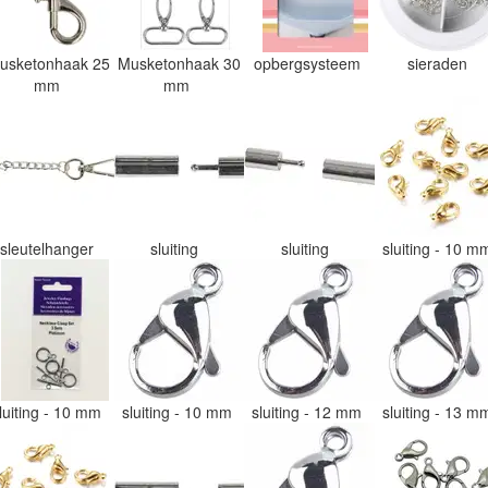
usketonhaak 25
Musketonhaak 30
opbergsysteem
sieraden
mm
mm
sleutelhanger
sluiting
sluiting
sluiting - 10 
luiting - 10 mm
sluiting - 10 mm
sluiting - 12 mm
sluiting - 13 