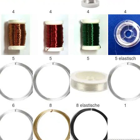
4
4
4
4
5
5
5
5 elastisch
6
8
8 elastische
1