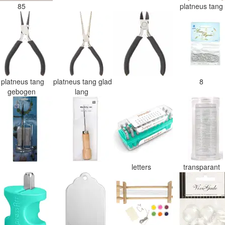
85
platneus tan
platneus tang
platneus tang glad
8
gebogen
lang
letters
transparant