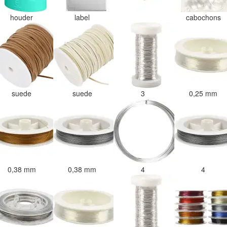
houder
label
cabochons
suede
suede
3
0,25 mm
0,38 mm
0,38 mm
4
4