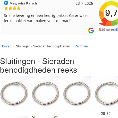
Hilde uit Loyers
17-7-2026
Loes uit
Reeds meerdere keren breigaren en breinaalden
Snelle le
besteld, altijd heel tevreden over de service.
Boven
Sluitingen - Sieraden benodigdheden
Patronen
Sluitingen - Sieraden
benodigdheden reeks
28-30