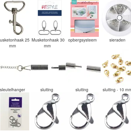
usketonhaak 25
Musketonhaak 30
opbergsysteem
sieraden
mm
mm
sleutelhanger
sluiting
sluiting
sluiting - 10 