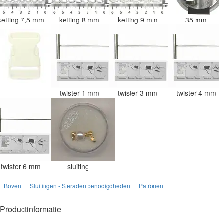
ketting 7,5 mm
ketting 8 mm
ketting 9 mm
35 mm
twister 1 mm
twister 3 mm
twister 4 mm
twister 6 mm
sluiting
Boven
Sluitingen - Sieraden benodigdheden
Patronen
Productinformatie