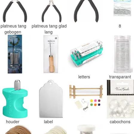
platneus tang
platneus tang glad
8
gebogen
lang
letters
transparant
houder
label
cabochons