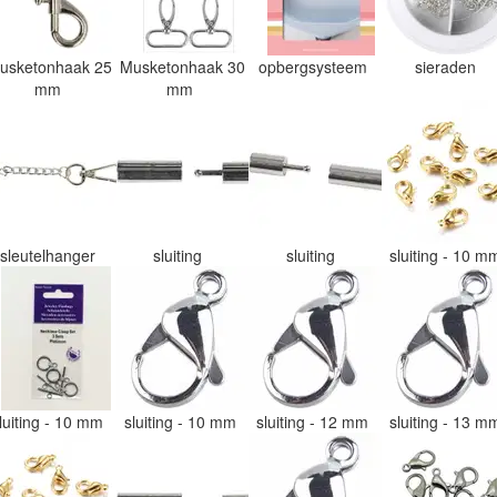
usketonhaak 25
Musketonhaak 30
opbergsysteem
sieraden
mm
mm
sleutelhanger
sluiting
sluiting
sluiting - 10 
luiting - 10 mm
sluiting - 10 mm
sluiting - 12 mm
sluiting - 13 