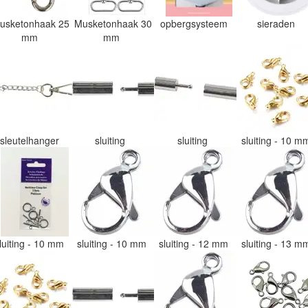
usketonhaak 25
Musketonhaak 30
opbergsysteem
sieraden
mm
mm
sleutelhanger
sluiting
sluiting
sluiting - 10 
luiting - 10 mm
sluiting - 10 mm
sluiting - 12 mm
sluiting - 13 