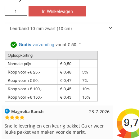
Gratis
verzending
vanaf € 50,-*
Oploopkorting
Normale prijs
€ 0,50
Koop voor +€ 25,-
€ 0,48
5%
Koop voor +€ 50,-
€ 0,47
7%
Koop voor +€ 100,-
€ 0,45
10%
Koop voor +€ 150,-
€ 0,43
15%
Hilde uit Loyers
17-7-2026
Loes uit
Reeds meerdere keren breigaren en breinaalden
Snelle le
besteld, altijd heel tevreden over de service.