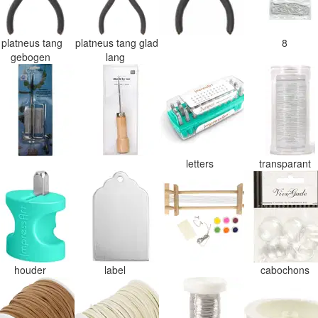
platneus tang
platneus tang glad
8
gebogen
lang
letters
transparant
houder
label
cabochons