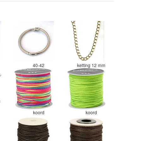
een doos gestopt. Geen kleur code
en de vezels waren in elkaar gaan
zitten. Moet nu zelf uitzoeken
welke kleurcode bij welke bol hoor
Had ook 3x 50 gram zwart besteld
maar door de andere bollen zitten
er nu verschillende kleuren vezels
in het zwart. Dat vind ik erg
jammer. Als ik nu wil nabestellen
moet ik maar hopen dat ik de juist
kleurcode bij de juiste bol heb
40-42
ketting 12 mm
gedaan. Misschien een tip om de
kleuren apart in te pakken met ee
sticker welke kleur het is?
Desondanks zou ik deze shop zeke
wel aanbevelen wat betreft de
viltwol. Goede prijs/kwaliteit
verhouding.
koord
koord