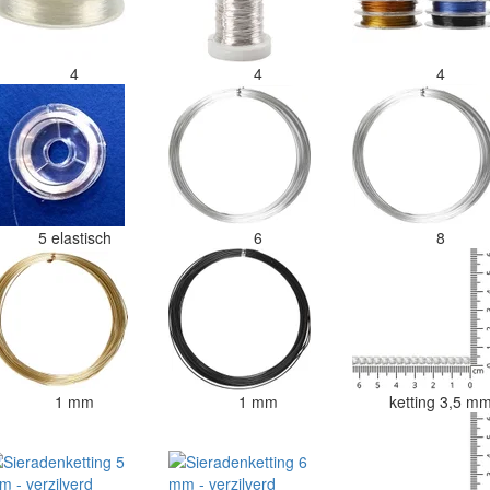
4
4
4
5 elastisch
6
8
1 mm
1 mm
ketting 3,5 m