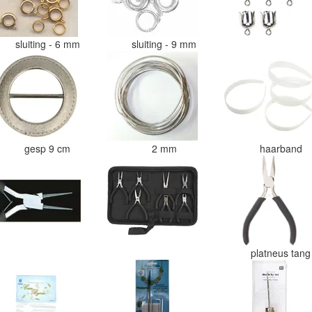
sluiting - 6 mm
sluiting - 9 mm
gesp 9 cm
2 mm
haarband
platneus tan