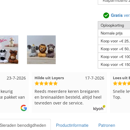
Gratis
ver
Oploopkorting
Normale prijs
Koop voor +€ 25,
Koop voor +€ 50,
Koop voor +€ 100
Koop voor +€ 150
17-7-2026
Loes uit EMMELOORD
12-7-2026
Nell ui
n breigaren
Snelle levering en keurig verpakt.
Goed ve
, altijd heel
Top.
ice.
- Sieraden benodigdheden
Productinformatie
Patronen