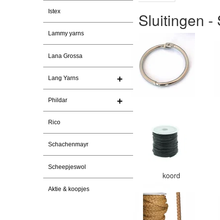
Istex
Sluitingen 
Lammy yarns
Lana Grossa
Lang Yarns
Phildar
Rico
Schachenmayr
Scheepjeswol
koord
Aktie & koopjes