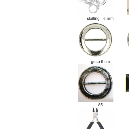
sluiting - 6 mm
gesp 9 cm
85