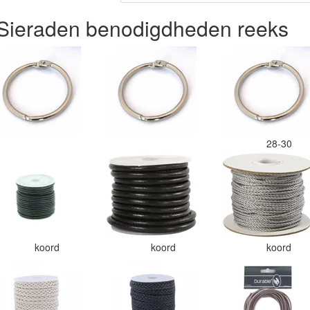
- Sieraden benodigdheden reeks
28-30
koord
koord
koord