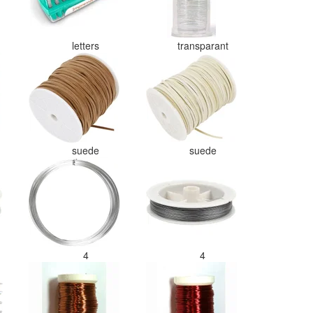
letters
transparant
suede
suede
4
4