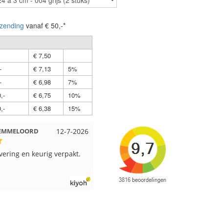
zending
vanaf € 50,-*
€ 7,50
-
€ 7,13
5%
-
€ 6,98
7%
,-
€ 6,75
10%
,-
€ 6,38
15%
t Beuningen
12-7-2026
Wendy uit Amsterdam
11-7-20
rpakt en snelgeleverd
Ruime keus aan viltwol, mooie
kleuren en goede kwaliteit. Snel
verzonden. Enigste wat ik een
beetje jammer vind is dat alles los
in een doos word gedaan. Had vee
verschillende kleuren blauw en
paars besteld en dat word zo los i