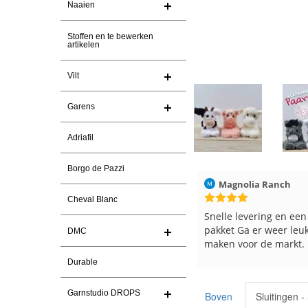
Naaien
Stoffen en te bewerken
artikelen
Vilt
Garens
Adriafil
Borgo de Pazzi
6
Magnolia Ranch
23-7-2026
Hilde uit Loyers
Cheval Blanc
Snelle levering en een keurig
Reeds meerdere kere
pakket Ga er weer leuke pakket van
en breinaalden besteld
DMC
maken voor de markt.
tevreden over de serv
Durable
Garnstudio DROPS
Boven
Sluitingen 