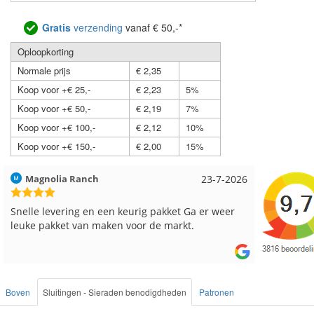
Gratis
verzending
vanaf € 50,-*
Oploopkorting
Normale prijs
€ 2,35
Koop voor +€ 25,-
€ 2,23
5%
Koop voor +€ 50,-
€ 2,19
7%
Koop voor +€ 100,-
€ 2,12
10%
Koop voor +€ 150,-
€ 2,00
15%
Hilde uit Loyers
17-7-2026
Loes uit
Reeds meerdere keren breigaren en breinaalden
Snelle le
besteld, altijd heel tevreden over de service.
Boven
Sluitingen - Sieraden benodigdheden
Patronen