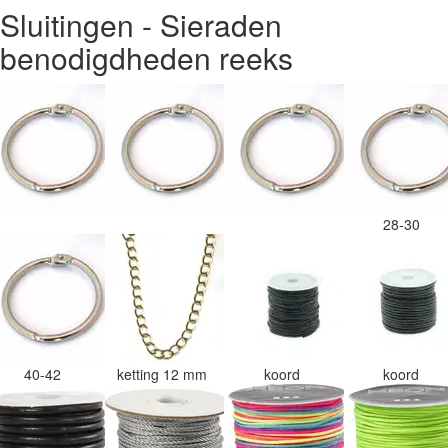
Sluitingen - Sieraden
benodigdheden reeks
28-30
40-42
ketting 12 mm
koord
koord