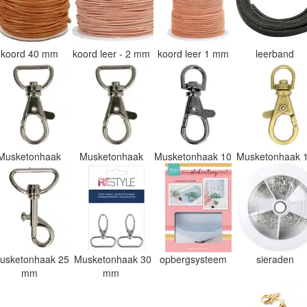
koord 40 mm
koord leer - 2 mm
koord leer 1 mm
leerband
Musketonhaak
Musketonhaak
Musketonhaak 10
Musketonhaak 
usketonhaak 25
Musketonhaak 30
opbergsysteem
sieraden
mm
mm